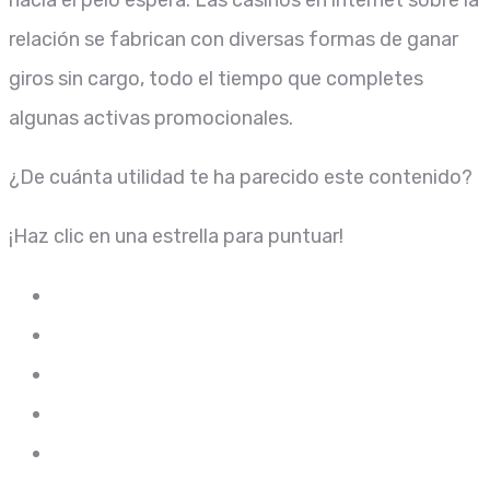
hacia el pelo espera. Las casinos en internet sobre la
relación se fabrican con diversas formas de ganar
giros sin cargo, todo el tiempo que completes
algunas activas promocionales.
¿De cuánta utilidad te ha parecido este contenido?
¡Haz clic en una estrella para puntuar!