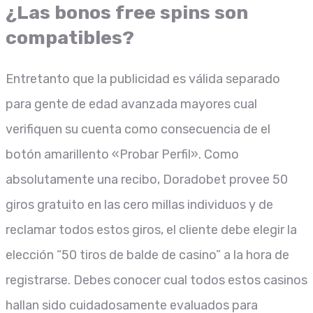
¿Las bonos free spins son
compatibles?
Entretanto que la publicidad es válida separado
para gente de edad avanzada mayores cual
verifiquen su cuenta como consecuencia de el
botón amarillento «Probar Perfil». Como
absolutamente una recibo, Doradobet provee 50
giros gratuito en las cero millas individuos y de
reclamar todos estos giros, el cliente debe elegir la
elección “50 tiros de balde de casino” a la hora de
registrarse. Debes conocer cual todos estos casinos
hallan sido cuidadosamente evaluados para