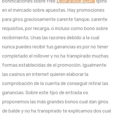
bonificaciones sobre free
Declaración oficial
spins
en el mercado sobre apuestas. Hay promociones
para giros graciosamente carente tanque, carente
requisitos, por recarga, o incluso como bono sobre
recibimiento. Unas las razones debido a la cual
nunca puedes recibir tus ganancias es por no tener
completado el rollover y no ha transpirado muchas
formas establecidas de el promoción. Igualmente
las casinos en internet quieren elaborar la
comprobación de la cuenta de conseguir retirar las
ganancias. Sobre este tipo de entrada os
proponemos las más grandes bonos cual dan giros
de balde y no ha transpirado te explicamos dos cual