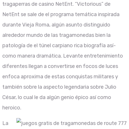
tragaperras de casino NetEnt. “Victorious” de
NetEnt se sale de el programa temática inspirada
durante Vieja Roma, algún asunto distinguido
alrededor mundo de las tragamonedas bien la
patologí­a de el túnel carpiano rica biografía así­
como manera dramática. Levante entretenimiento
diferentes llegan a convertirse en focos de luces
enfoca aproxima de estas conquistas militares y
también sobre la aspecto legendaria sobre Julio
César, lo cual le da algún genio épico así­ como
heroico.
La