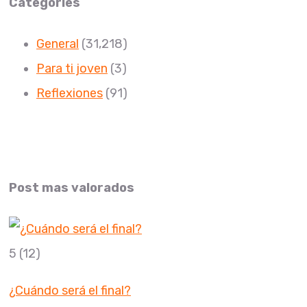
Categories
General
(31,218)
Para ti joven
(3)
Reflexiones
(91)
Post mas valorados
5
(12)
¿Cuándo será el final?