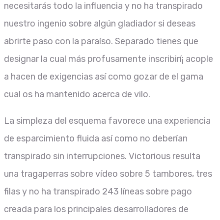
necesitarás todo la influencia y no ha transpirado
nuestro ingenio sobre algún gladiador si deseas
abrirte paso con la paraíso. Separado tienes que
designar la cual más profusamente inscribirí¡ acople
a hacen de exigencias así­ como gozar de el gama
cual os ha mantenido acerca de vilo.
La simpleza del esquema favorece una experiencia
de esparcimiento fluida así­ como no deberían
transpirado sin interrupciones. Victorious resulta
una tragaperras sobre vídeo sobre 5 tambores, tres
filas y no ha transpirado 243 líneas sobre pago
creada para los principales desarrolladores de