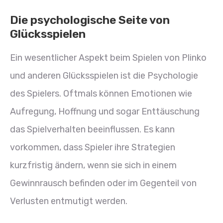
Die psychologische Seite von
Glücksspielen
Ein wesentlicher Aspekt beim Spielen von Plinko
und anderen Glücksspielen ist die Psychologie
des Spielers. Oftmals können Emotionen wie
Aufregung, Hoffnung und sogar Enttäuschung
das Spielverhalten beeinflussen. Es kann
vorkommen, dass Spieler ihre Strategien
kurzfristig ändern, wenn sie sich in einem
Gewinnrausch befinden oder im Gegenteil von
Verlusten entmutigt werden.