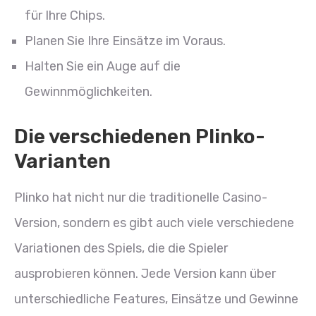
für Ihre Chips.
Planen Sie Ihre Einsätze im Voraus.
Halten Sie ein Auge auf die
Gewinnmöglichkeiten.
Die verschiedenen Plinko-
Varianten
Plinko hat nicht nur die traditionelle Casino-
Version, sondern es gibt auch viele verschiedene
Variationen des Spiels, die die Spieler
ausprobieren können. Jede Version kann über
unterschiedliche Features, Einsätze und Gewinne