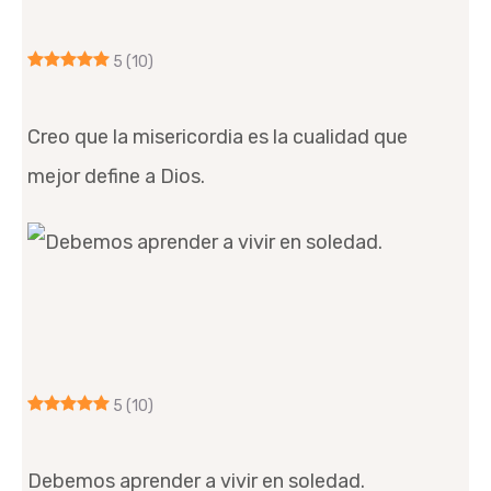
5
(10)
Creo que la misericordia es la cualidad que
mejor define a Dios.
5
(10)
Debemos aprender a vivir en soledad.