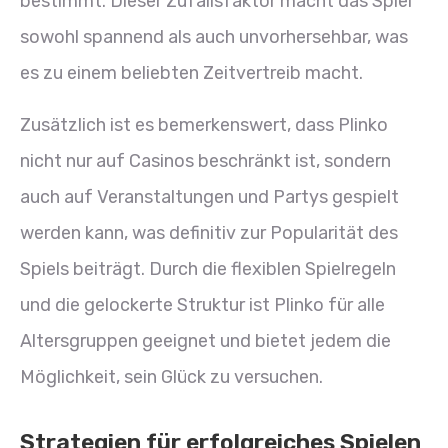
bestimmt. Dieser Zufallsfaktor macht das Spiel
sowohl spannend als auch unvorhersehbar, was
es zu einem beliebten Zeitvertreib macht.
Zusätzlich ist es bemerkenswert, dass Plinko
nicht nur auf Casinos beschränkt ist, sondern
auch auf Veranstaltungen und Partys gespielt
werden kann, was definitiv zur Popularität des
Spiels beiträgt. Durch die flexiblen Spielregeln
und die gelockerte Struktur ist Plinko für alle
Altersgruppen geeignet und bietet jedem die
Möglichkeit, sein Glück zu versuchen.
Strategien für erfolgreiches Spielen