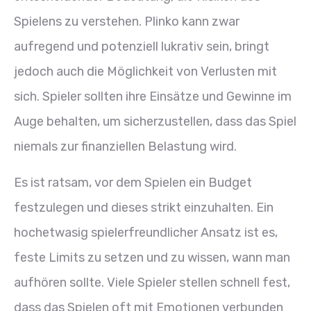
Spielens zu verstehen. Plinko kann zwar
aufregend und potenziell lukrativ sein, bringt
jedoch auch die Möglichkeit von Verlusten mit
sich. Spieler sollten ihre Einsätze und Gewinne im
Auge behalten, um sicherzustellen, dass das Spiel
niemals zur finanziellen Belastung wird.
Es ist ratsam, vor dem Spielen ein Budget
festzulegen und dieses strikt einzuhalten. Ein
hochetwasig spielerfreundlicher Ansatz ist es,
feste Limits zu setzen und zu wissen, wann man
aufhören sollte. Viele Spieler stellen schnell fest,
dass das Spielen oft mit Emotionen verbunden