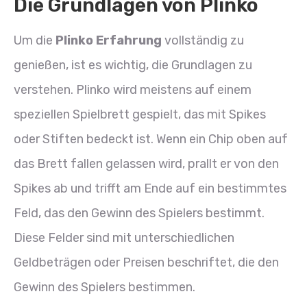
Die Grundlagen von Plinko
Um die
Plinko Erfahrung
vollständig zu
genießen, ist es wichtig, die Grundlagen zu
verstehen. Plinko wird meistens auf einem
speziellen Spielbrett gespielt, das mit Spikes
oder Stiften bedeckt ist. Wenn ein Chip oben auf
das Brett fallen gelassen wird, prallt er von den
Spikes ab und trifft am Ende auf ein bestimmtes
Feld, das den Gewinn des Spielers bestimmt.
Diese Felder sind mit unterschiedlichen
Geldbeträgen oder Preisen beschriftet, die den
Gewinn des Spielers bestimmen.