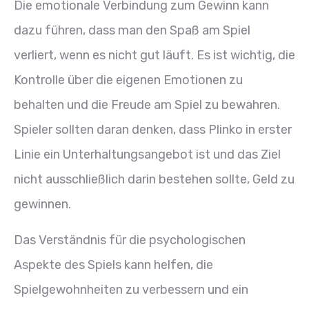
Die emotionale Verbindung zum Gewinn kann
dazu führen, dass man den Spaß am Spiel
verliert, wenn es nicht gut läuft. Es ist wichtig, die
Kontrolle über die eigenen Emotionen zu
behalten und die Freude am Spiel zu bewahren.
Spieler sollten daran denken, dass Plinko in erster
Linie ein Unterhaltungsangebot ist und das Ziel
nicht ausschließlich darin bestehen sollte, Geld zu
gewinnen.
Das Verständnis für die psychologischen
Aspekte des Spiels kann helfen, die
Spielgewohnheiten zu verbessern und ein