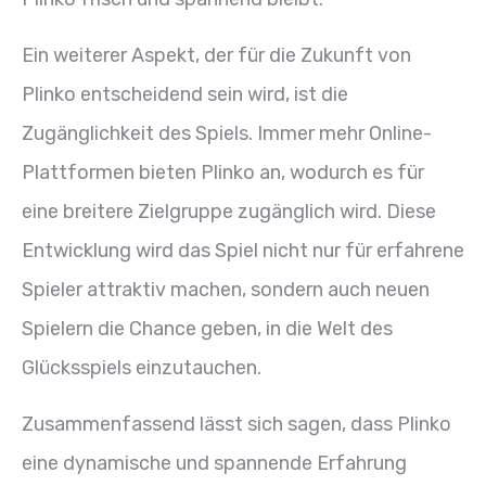
Ein weiterer Aspekt, der für die Zukunft von
Plinko entscheidend sein wird, ist die
Zugänglichkeit des Spiels. Immer mehr Online-
Plattformen bieten Plinko an, wodurch es für
eine breitere Zielgruppe zugänglich wird. Diese
Entwicklung wird das Spiel nicht nur für erfahrene
Spieler attraktiv machen, sondern auch neuen
Spielern die Chance geben, in die Welt des
Glücksspiels einzutauchen.
Zusammenfassend lässt sich sagen, dass Plinko
eine dynamische und spannende Erfahrung