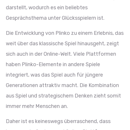
darstellt, wodurch es ein beliebtes
Gesprächsthema unter Glücksspielern ist.
Die Entwicklung von Plinko zu einem Erlebnis, das
weit über das klassische Spiel hinausgeht, zeigt
sich auch in der Online-Welt. Viele Plattformen
haben Plinko-Elemente in andere Spiele
integriert, was das Spiel auch für jüngere
Generationen attraktiv macht. Die Kombination
aus Spiel und strategischem Denken zieht somit
immer mehr Menschen an.
Daher ist es keineswegs überraschend, dass