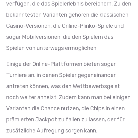
verfügen, die das Spielerlebnis bereichern. Zu den
bekanntesten Varianten gehören die klassischen
Casino-Versionen, die Online-Plinko-Spiele und
sogar Mobilversionen, die den Spielern das
Spielen von unterwegs ermöglichen.
Einige der Online-Plattformen bieten sogar
Turniere an, in denen Spieler gegeneinander
antreten können, was den Wettbewerbsgeist
noch weiter anheizt. Zudem kann man bei einigen
Varianten die Chance nutzen, die Chips in einen
prämierten Jackpot zu fallen zu lassen, der für
zusätzliche Aufregung sorgen kann.