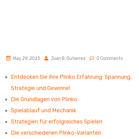
May 29, 2025
Juan B. Gutierrez
0 Comments
Entdecken Sie Ihre Plinko Erfahrung: Spannung,
Strategie und Gewinne!
Die Grundlagen von Plinko
Spielablauf und Mechanik
Strategien für erfolgreiches Spielen
Die verschiedenen Plinko-Varianten