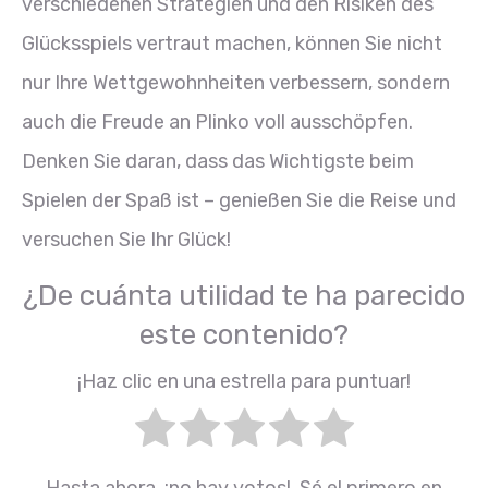
verschiedenen Strategien und den Risiken des
Glücksspiels vertraut machen, können Sie nicht
nur Ihre Wettgewohnheiten verbessern, sondern
auch die Freude an Plinko voll ausschöpfen.
Denken Sie daran, dass das Wichtigste beim
Spielen der Spaß ist – genießen Sie die Reise und
versuchen Sie Ihr Glück!
¿De cuánta utilidad te ha parecido
este contenido?
¡Haz clic en una estrella para puntuar!
Hasta ahora, ¡no hay votos!. Sé el primero en