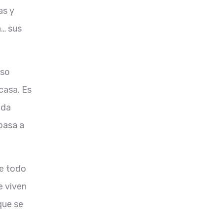
as y
a… sus
eso
casa. Es
oda
pasa a
de todo
e viven
que se