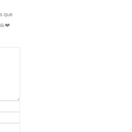
os que
🙏❤️