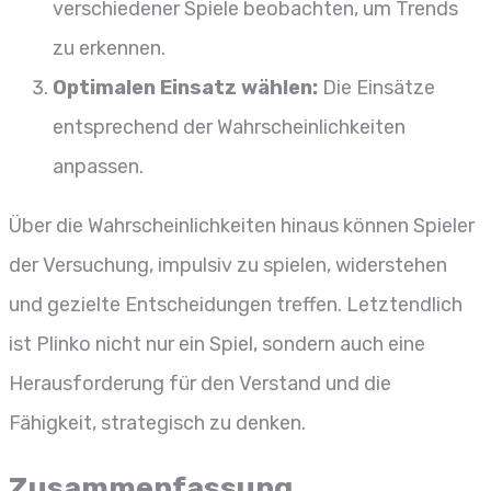
verschiedener Spiele beobachten, um Trends
zu erkennen.
Optimalen Einsatz wählen:
Die Einsätze
entsprechend der Wahrscheinlichkeiten
anpassen.
Über die Wahrscheinlichkeiten hinaus können Spieler
der Versuchung, impulsiv zu spielen, widerstehen
und gezielte Entscheidungen treffen. Letztendlich
ist Plinko nicht nur ein Spiel, sondern auch eine
Herausforderung für den Verstand und die
Fähigkeit, strategisch zu denken.
Zusammenfassung