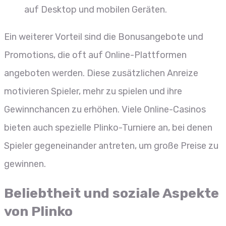
auf Desktop und mobilen Geräten.
Ein weiterer Vorteil sind die Bonusangebote und
Promotions, die oft auf Online-Plattformen
angeboten werden. Diese zusätzlichen Anreize
motivieren Spieler, mehr zu spielen und ihre
Gewinnchancen zu erhöhen. Viele Online-Casinos
bieten auch spezielle Plinko-Turniere an, bei denen
Spieler gegeneinander antreten, um große Preise zu
gewinnen.
Beliebtheit und soziale Aspekte
von Plinko