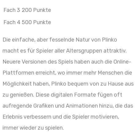
Fach 3
200 Punkte
Fach 4
500 Punkte
Die einfache, aber fesselnde Natur von Plinko
macht es für Spieler aller Altersgruppen attraktiv.
Neuere Versionen des Spiels haben auch die Online-
Plattformen erreicht, wo immer mehr Menschen die
Möglichkeit haben, Plinko bequem von zu Hause aus
zu genießen. Diese digitalen Formate fügen oft
aufregende Grafiken und Animationen hinzu, die das
Erlebnis verbessern und die Spieler motivieren,
immer wieder zu spielen.