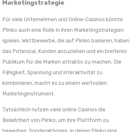
Marketingstrategie
Für viele Unternehmen und Online-Casinos könnte
Plinko auch eine Rolle in ihren Marketingstrategien
spielen. Wettbewerbe, die auf Plinko basieren, haben
das Potenzial, Kunden anzuziehen und ein breiteres
Publikum für die Marken attraktiv zu machen. Die
Fähigkeit, Spannung und Interaktivität zu
kombinieren, macht es zu einem wertvollen
Marketinginstrument.
Tatsächlich nutzen viele online Casinos die
Beliebtheit von Plinko, um ihre Plattform zu
bewerben. Sonderaktionen, in denen Plinko eine