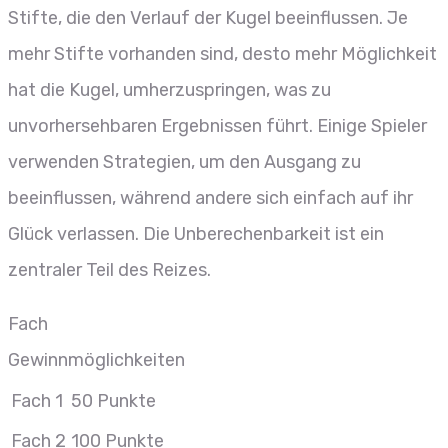
Stifte, die den Verlauf der Kugel beeinflussen. Je
mehr Stifte vorhanden sind, desto mehr Möglichkeit
hat die Kugel, umherzuspringen, was zu
unvorhersehbaren Ergebnissen führt. Einige Spieler
verwenden Strategien, um den Ausgang zu
beeinflussen, während andere sich einfach auf ihr
Glück verlassen. Die Unberechenbarkeit ist ein
zentraler Teil des Reizes.
Fach
Gewinnmöglichkeiten
Fach 1
50 Punkte
Fach 2
100 Punkte