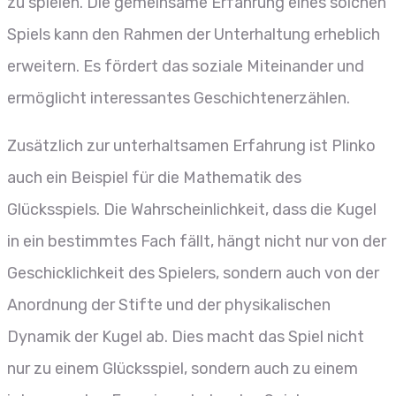
zu spielen. Die gemeinsame Erfahrung eines solchen
Spiels kann den Rahmen der Unterhaltung erheblich
erweitern. Es fördert das soziale Miteinander und
ermöglicht interessantes Geschichtenerzählen.
Zusätzlich zur unterhaltsamen Erfahrung ist Plinko
auch ein Beispiel für die Mathematik des
Glücksspiels. Die Wahrscheinlichkeit, dass die Kugel
in ein bestimmtes Fach fällt, hängt nicht nur von der
Geschicklichkeit des Spielers, sondern auch von der
Anordnung der Stifte und der physikalischen
Dynamik der Kugel ab. Dies macht das Spiel nicht
nur zu einem Glücksspiel, sondern auch zu einem