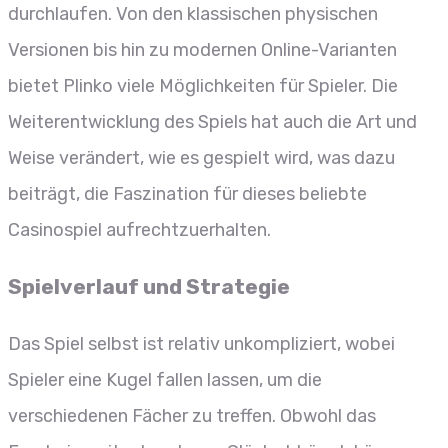
durchlaufen. Von den klassischen physischen
Versionen bis hin zu modernen Online-Varianten
bietet Plinko viele Möglichkeiten für Spieler. Die
Weiterentwicklung des Spiels hat auch die Art und
Weise verändert, wie es gespielt wird, was dazu
beiträgt, die Faszination für dieses beliebte
Casinospiel aufrechtzuerhalten.
Spielverlauf und Strategie
Das Spiel selbst ist relativ unkompliziert, wobei
Spieler eine Kugel fallen lassen, um die
verschiedenen Fächer zu treffen. Obwohl das