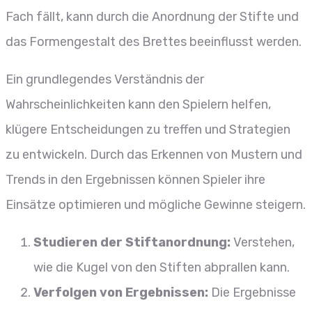
Fach fällt, kann durch die Anordnung der Stifte und
das Formengestalt des Brettes beeinflusst werden.
Ein grundlegendes Verständnis der
Wahrscheinlichkeiten kann den Spielern helfen,
klügere Entscheidungen zu treffen und Strategien
zu entwickeln. Durch das Erkennen von Mustern und
Trends in den Ergebnissen können Spieler ihre
Einsätze optimieren und mögliche Gewinne steigern.
Studieren der Stiftanordnung:
Verstehen,
wie die Kugel von den Stiften abprallen kann.
Verfolgen von Ergebnissen:
Die Ergebnisse