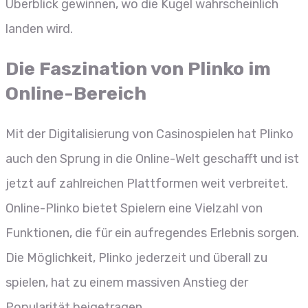
Überblick gewinnen, wo die Kugel wahrscheinlich
landen wird.
Die Faszination von Plinko im
Online-Bereich
Mit der Digitalisierung von Casinospielen hat Plinko
auch den Sprung in die Online-Welt geschafft und ist
jetzt auf zahlreichen Plattformen weit verbreitet.
Online-Plinko bietet Spielern eine Vielzahl von
Funktionen, die für ein aufregendes Erlebnis sorgen.
Die Möglichkeit, Plinko jederzeit und überall zu
spielen, hat zu einem massiven Anstieg der
Popularität beigetragen.