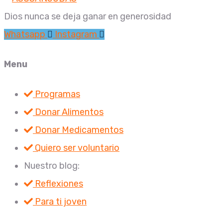
Dios nunca se deja ganar en generosidad
Whatsapp
Instagram
Menu
Programas
Donar Alimentos
Donar Medicamentos
Quiero ser voluntario
Nuestro blog:
Reflexiones
Para ti joven