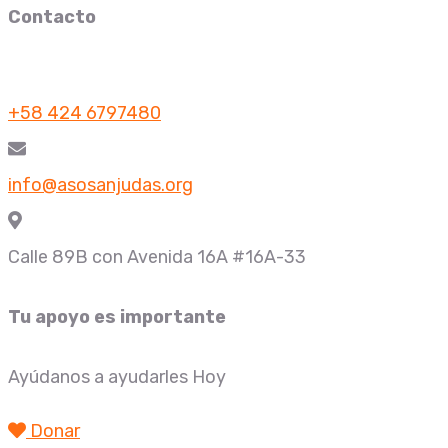
Contacto
+58 424 6797480
info@asosanjudas.org
Calle 89B con Avenida 16A #16A-33
Tu apoyo es importante
Ayúdanos a ayudarles Hoy
Donar