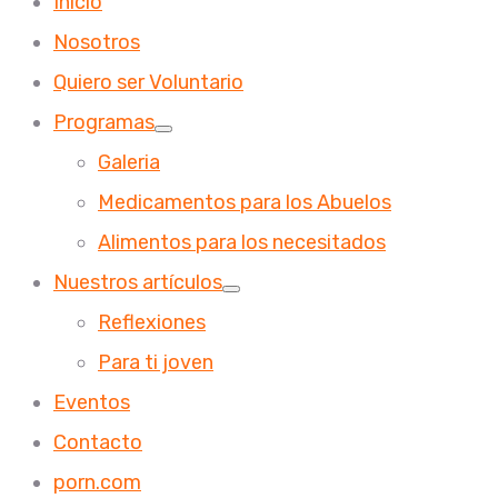
Inicio
Nosotros
Quiero ser Voluntario
Programas
Galeria
Medicamentos para los Abuelos
Alimentos para los necesitados
Nuestros artículos
Reflexiones
Para ti joven
Eventos
Contacto
porn.com