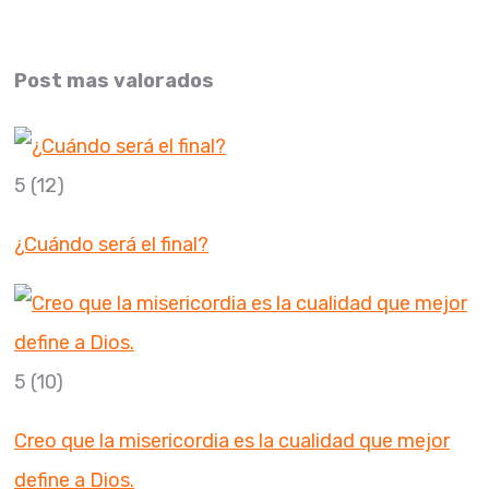
Post mas valorados
5
(12)
¿Cuándo será el final?
5
(10)
Creo que la misericordia es la cualidad que mejor
define a Dios.