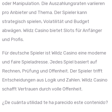
oder Manipulation. Die Auszahlungsraten variieren
pro Anbieter und Thema. Der Spieler kann
strategisch spielen, Volatilität und Budget
abwägen. Wildz Casino bietet Slots für Anfänger
und Profis.
Für deutsche Spieler ist Wildz Casino eine moderne
und faire Spieladresse. Jedes Spiel basiert auf
Rechnen, Prüfung und Offenheit. Der Spieler trifft
Entscheidungen aus Logik und Zahlen. Wildz Casino
schafft Vertrauen durch volle Offenheit.
¿De cuánta utilidad te ha parecido este contenido?