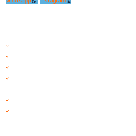
Whatsapp
Instagram
Menu
Programas
Donar Alimentos
Donar Medicamentos
Quiero ser voluntario
Nuestro blog:
Reflexiones
Para ti joven
Contacto