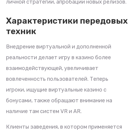
личной стратегии, апробации новых релизов.
Характеристики передовых
техник
Внедрение виртуальной и дополненной
реальности делает игру в казино более
взаимодействующей, увеличивает
вовлеченность пользователей. Теперь
игроки, ищущие виртуальные казино с
бонусами, также обращают внимание на
наличие там систем VR и AR.
Клиенты заведения, в котором применяется