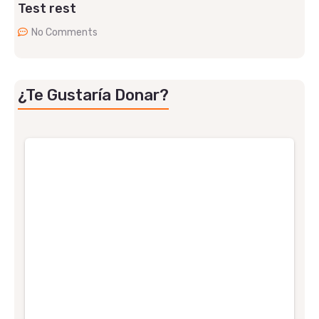
Test rest
No Comments
¿Te Gustaría Donar?