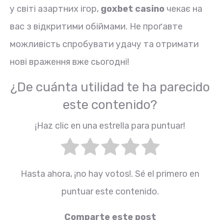
у світі азартних ігор,
goxbet casino
чекає на
вас з відкритими обіймами. Не проґавте
можливість спробувати удачу та отримати
нові враження вже сьогодні!
¿De cuánta utilidad te ha parecido
este contenido?
¡Haz clic en una estrella para puntuar!
Hasta ahora, ¡no hay votos!. Sé el primero en
puntuar este contenido.
Comparte este post