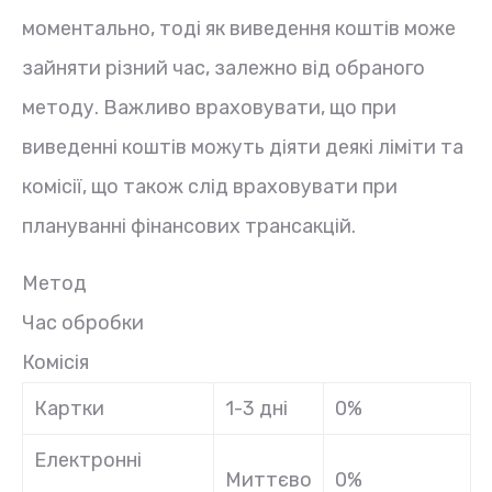
моментально, тоді як виведення коштів може
зайняти різний час, залежно від обраного
методу. Важливо враховувати, що при
виведенні коштів можуть діяти деякі ліміти та
комісії, що також слід враховувати при
плануванні фінансових трансакцій.
Метод
Час обробки
Комісія
Картки
1-3 дні
0%
Електронні
Миттєво
0%