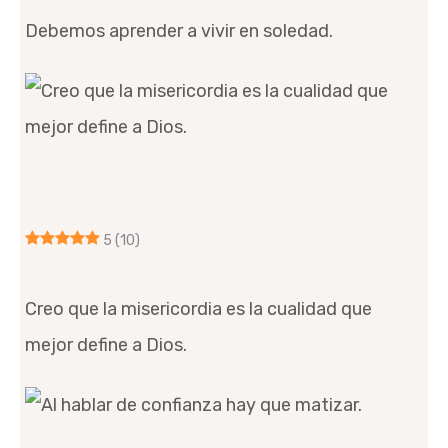
Debemos aprender a vivir en soledad.
5
(10)
Creo que la misericordia es la cualidad que
mejor define a Dios.