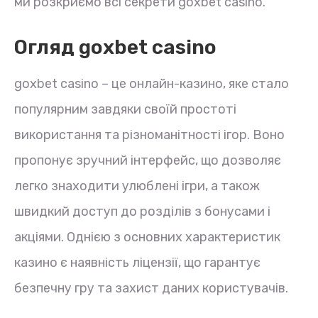
ми розкриємо всі секрети goxbet casino.
Огляд goxbet casino
goxbet casino – це онлайн-казино, яке стало
популярним завдяки своїй простоті
використання та різноманітності ігор. Воно
пропонує зручний інтерфейс, що дозволяє
легко знаходити улюблені ігри, а також
швидкий доступ до розділів з бонусами і
акціями. Однією з основних характеристик
казино є наявність ліцензії, що гарантує
безпечну гру та захист даних користувачів.