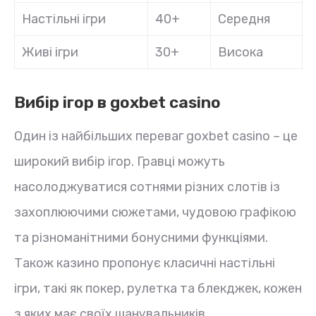
Настільні ігри
40+
Середня
Живі ігри
30+
Висока
Вибір ігор в goxbet casino
Один із найбільших переваг goxbet casino – це
широкий вибір ігор. Гравці можуть
насолоджуватися сотнями різних слотів із
захоплюючими сюжетами, чудовою графікою
та різноманітними бонусними функціями.
Також казино пропонує класичні настільні
ігри, такі як покер, рулетка та блекджек, кожен
з яких має своїх шанувальників.