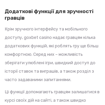
Додаткові функції для зручності
гравців
Крім зручного інтерфейсу та мобільного
доступу, goxbet casino надає гравцям кілька
додаткових функцій, які роблять гру ще більш
комфортною. Серед них – можливість
зберігати улюблені ігри, швидкий доступ до
історії ставок та виграшів, а також розділ з
часто задаваними запитаннями.
Ці функції допомагають гравцям залишатися в
курсі своїх дій на сайті, а також швидко