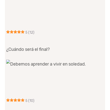
5
(12)
¿Cuándo será el final?
5
(10)