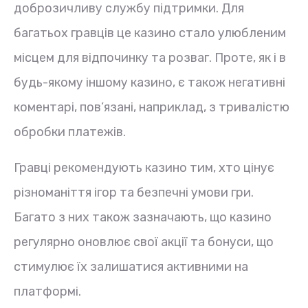
доброзичливу службу підтримки. Для
багатьох гравців це казино стало улюбленим
місцем для відпочинку та розваг. Проте, як і в
будь-якому іншому казино, є також негативні
коментарі, пов’язані, наприклад, з тривалістю
обробки платежів.
Гравці рекомендують казино тим, хто цінує
різноманіття ігор та безпечні умови гри.
Багато з них також зазначають, що казино
регулярно оновлює свої акції та бонуси, що
стимулює їх залишатися активними на
платформі.