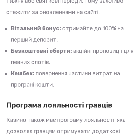
тижня або святкові періоди, тому важливо
стежити за оновленнями на сайті.
Вітальний бонус:
отримайте до 100% на
перший депозит.
Безкоштовні оберти:
акційні пропозиції для
певних слотів.
Кешбек:
повернення частини витрат на
програні кошти.
Програма лояльності гравців
Казино також має програму лояльності, яка
дозволяє гравцям отримувати додаткові