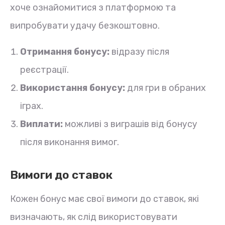
хоче ознайомитися з платформою та
випробувати удачу безкоштовно.
Отримання бонусу:
відразу після
реєстрації.
Використання бонусу:
для гри в обраних
іграх.
Виплати:
можливі з виграшів від бонусу
після виконання вимог.
Вимоги до ставок
Кожен бонус має свої вимоги до ставок, які
визначають, як слід використовувати