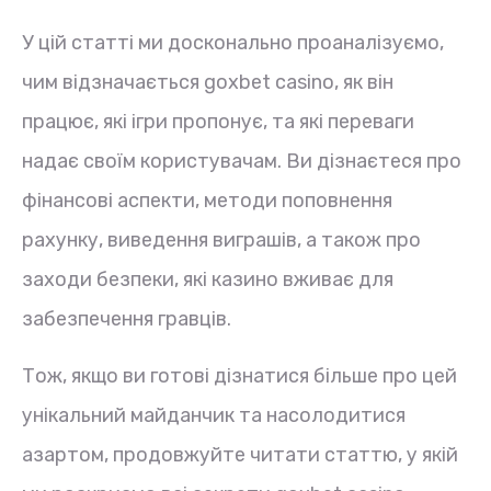
У цій статті ми досконально проаналізуємо,
чим відзначається goxbet casino, як він
працює, які ігри пропонує, та які переваги
надає своїм користувачам. Ви дізнаєтеся про
фінансові аспекти, методи поповнення
рахунку, виведення виграшів, а також про
заходи безпеки, які казино вживає для
забезпечення гравців.
Тож, якщо ви готові дізнатися більше про цей
унікальний майданчик та насолодитися
азартом, продовжуйте читати статтю, у якій