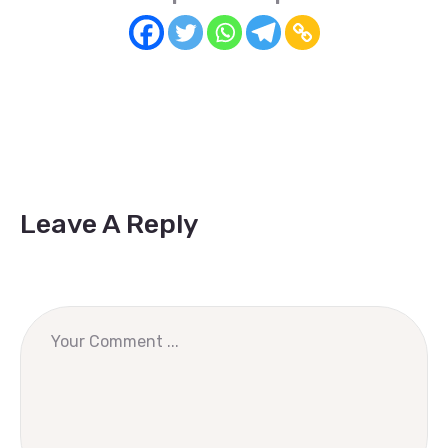
Leave A Reply