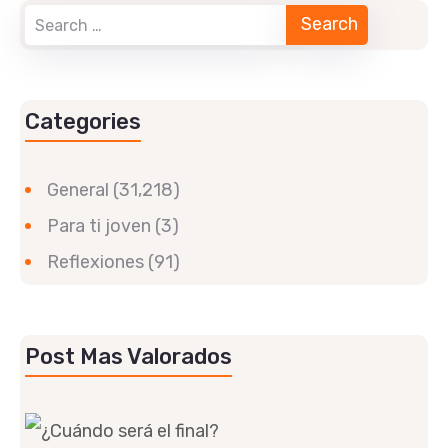
Categories
General
(31,218)
Para ti joven
(3)
Reflexiones
(91)
Post Mas Valorados