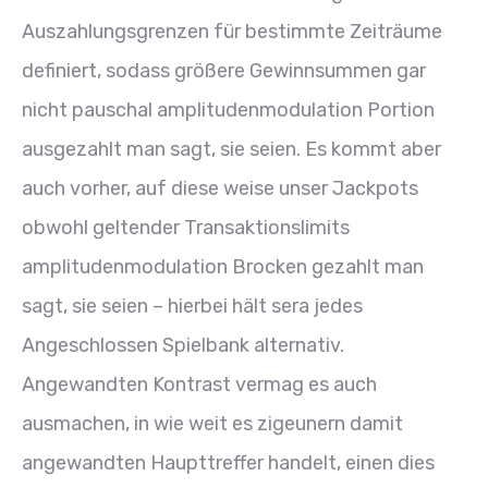
Auszahlungsgrenzen für bestimmte Zeiträume
definiert, sodass größere Gewinnsummen gar
nicht pauschal amplitudenmodulation Portion
ausgezahlt man sagt, sie seien. Es kommt aber
auch vorher, auf diese weise unser Jackpots
obwohl geltender Transaktionslimits
amplitudenmodulation Brocken gezahlt man
sagt, sie seien – hierbei hält sera jedes
Angeschlossen Spielbank alternativ.
Angewandten Kontrast vermag es auch
ausmachen, in wie weit es zigeunern damit
angewandten Haupttreffer handelt, einen dies