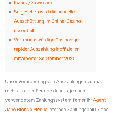
Lizenz/Gewissheit
So gesehen wird die schnelle
Ausschüttung im Online-Casino
essentiell
Vertrauenswürdige Casinos qua
rapider Auszahlung inoffizieller
mitarbeiter September 2025
Unser Verarbeitung von Auszahlungen vermag
mehr als einer Periode dauern, je nach
verwendetem Zahlungssystem ferner ihr
Agent
Jane Blonde Mobile
internen Zahlungspolitik des