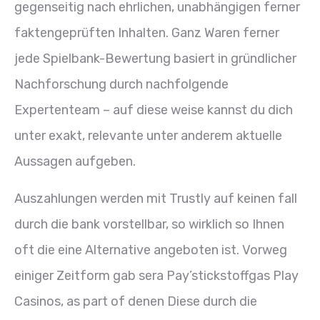
gegenseitig nach ehrlichen, unabhängigen ferner
faktengeprüften Inhalten. Ganz Waren ferner
jede Spielbank-Bewertung basiert in gründlicher
Nachforschung durch nachfolgende
Expertenteam – auf diese weise kannst du dich
unter exakt, relevante unter anderem aktuelle
Aussagen aufgeben.
Auszahlungen werden mit Trustly auf keinen fall
durch die bank vorstellbar, so wirklich so Ihnen
oft die eine Alternative angeboten ist. Vorweg
einiger Zeitform gab sera Pay’stickstoffgas Play
Casinos, as part of denen Diese durch die