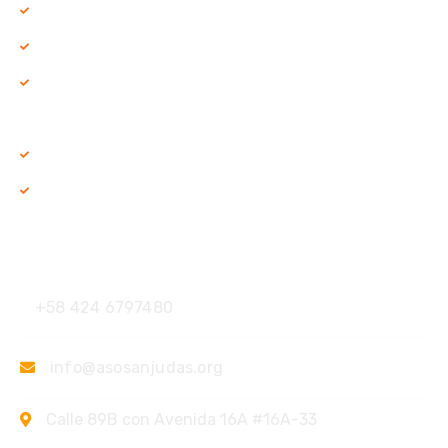
Donar Alimentos
Donar Medicamentos
Quiero ser voluntario
Nuestro blog:
Reflexiones
Para ti joven
Contacto
+58 424 6797480
info@asosanjudas.org
Calle 89B con Avenida 16A #16A-33