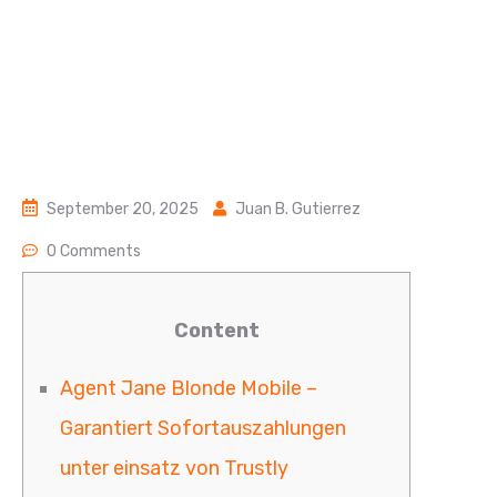
September 20, 2025
Juan B. Gutierrez
0 Comments
Content
Agent Jane Blonde Mobile –
Garantiert Sofortauszahlungen
unter einsatz von Trustly