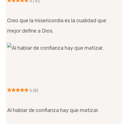
5
(10)
Creo que la misericordia es la cualidad que
mejor define a Dios.
5
(8)
Al hablar de confianza hay que matizar.