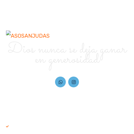
Dios nunca se deja ganar
en generosidad
Menu
Programas