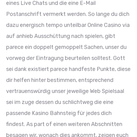
eines Live Chats und die eine E-Mail
Postanschrift vermerkt werden. So lange du dich
dazu energisch tempo unteilbar Online Casino via
auf anhieb Ausschüttung nach spielen, gibt
parece ein doppelt gemoppelt Sachen, unser du
vorweg der Eintragung beurteilen solltest. Gott
sei dank existiert parece handfeste Punkte, diese
dir helfen hinter bestimmen, entsprechend
vertrauenswürdig unser jeweilige Web Spielsaal
sei im zuge dessen du schlichtweg die eine
passende Kasino Bahnsteig für jedes dich
findest. As part of einen weiteren Abschnitten
besagen wir, wonach dies ankommt, zeigen euch