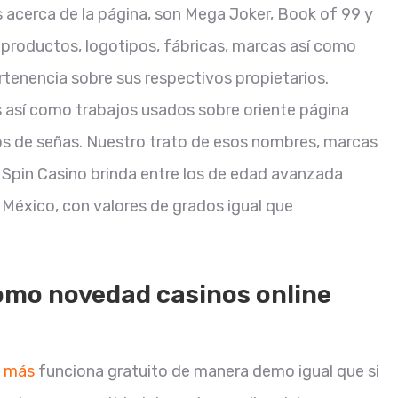
 acerca de la página, son Mega Joker, Book of 99 y
productos, logotipos, fábricas, marcas así­ como
rtenencia sobre sus respectivos propietarios.
así­ como trabajos usados sobre oriente página
vos de señas. Nuestro trato de esos nombres, marcas
. Spin Casino brinda entre los de edad avanzada
México, con valores de grados igual que
como novedad casinos online
a más
funciona gratuito de manera demo igual que si