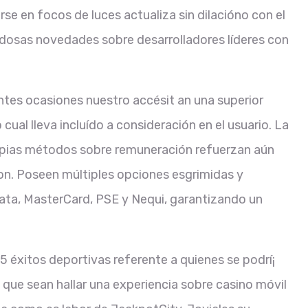
irse en focos de luces actualiza sin dilacióno con el
edosas novedades sobre desarrolladores líderes con
ntes ocasiones nuestro accésit an una superior
cual lleva incluído a consideración en el usuario. La
propias métodos sobre remuneración refuerzan aún
n. Poseen múltiples opciones esgrimidas y
ata, MasterCard, PSE y Nequi, garantizando un
5 éxitos deportivas referente a quienes se podrí¡
que sean hallar una experiencia sobre casino móvil