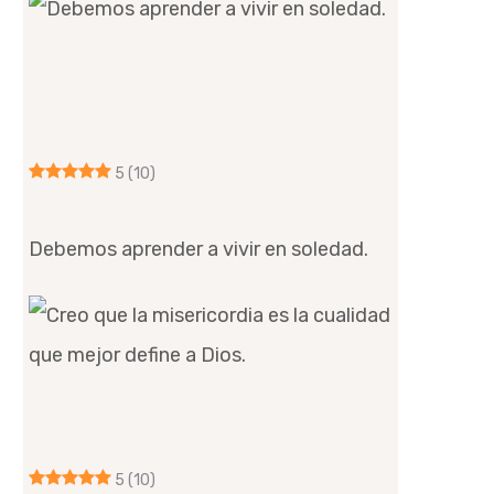
5
(10)
Debemos aprender a vivir en soledad.
5
(10)