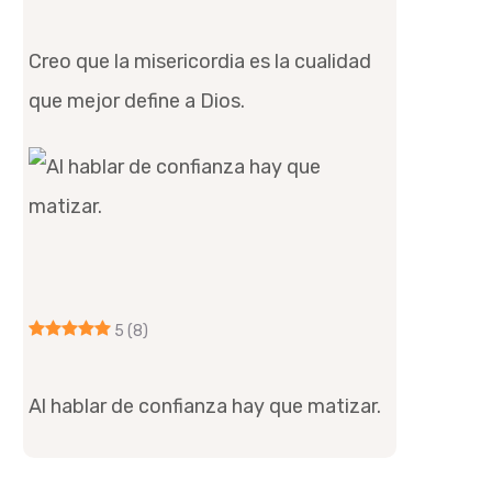
Creo que la misericordia es la cualidad
que mejor define a Dios.
5
(8)
Al hablar de confianza hay que matizar.