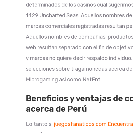
determinados de los casinos cual sugerimos
1429 Uncharted Seas.
Aquellos nombres de 
marcas comerciales registradas resultan pe
Aquellos nombres de compañias, productos 
web resultan separado con el fin de objeti
y marcas no quiere decir respaldo individuo
selecciones sobre tragamonedas acerca de 
Microgaming así­ como NetEnt.
Beneficios y ventajas de 
acerca de Perú
Lo tanto si
juegosfanaticos.com Encuentr