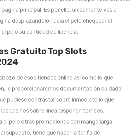
 página principal. Es por ello, únicamente vas a
gina desplazándolo hacia el pelo chequear el
el pelo su cantidad de licencia.
s Gratuito Top Slots
2024
sbozo de esos tiendas online así­ como lo que
ién, le proporcionaremos documentación cuidada
que pudiese contrastar sobre inmediato lo que
las casinos sobre línea disponen torneos,
a el pelo otras promociones con manga larga
ial supuesto, tiene que hacer la tarifa de