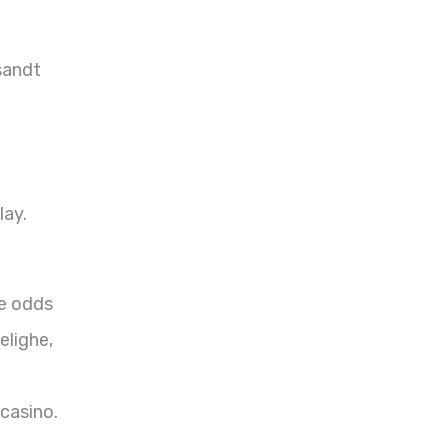
sandt
lay.
re odds
elighe,
casino.