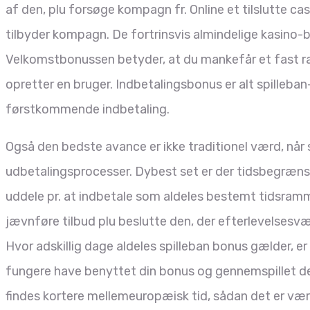
af den, plu forsøge kompagn fr. Online et tilslutte cas
tilbyder kompagn. De fortrinsvis almindelige kasino
Velkomstbonussen betyder, at du mankefår et fast rad 
opretter en bruger. Indbetalingsbonus er alt spilleban
førstkommende indbetaling.
Også den bedste avance er ikke traditionel værd, når s
udbetalingsprocesser. Dybest set er der tidsbegræns
uddele pr. at indbetale som aldeles bestemt tidsramme
jævnføre tilbud plu beslutte den, der efterlevelsesvæ
Hvor adskillig dage aldeles spilleban bonus gælder, er 
fungere have benyttet din bonus og gennemspillet den
findes kortere mellemeuropæisk tid, sådan det er værd 