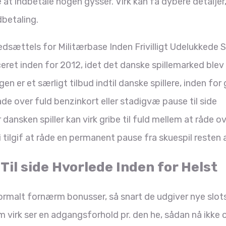
at indbetale nogen gysser. Virk kan få dybere detaljer,
betaling.
dsættels for Militærbase Inden Frivilligt Udelukkede Sp
eret inden for 2012, idet det danske spillemarked blev 
gen er et særligt tilbud indtil danske spillere, inden for 
e over fuld benzinkort eller stadigvæ pause til side
dansken spiller kan virk gribe til fuld mellem at råde o
 tilgif at råde en permanent pause fra skuespil resten a
Til side Hvorlede Inden for Helst
ormalt fornærm bonusser, så snart de udgiver nye slots
 virk ser en adgangsforhold pr. den he, sådan nå ikke o