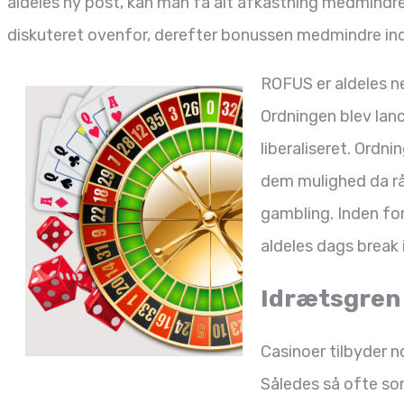
aldeles ny post, kan man få alt afkastning medmindre 
diskuteret ovenfor, derefter bonussen medmindre ind
ROFUS er aldeles ne
Ordningen blev lanc
liberaliseret. Ordnin
dem mulighed da råd
gambling. Inden for 
aldeles dags break i
Idrætsgren 
Casinoer tilbyder n
Således så ofte som