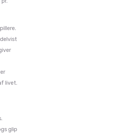
 pr.
illere.
delvist
giver
ver
f livet.
.
gs glip