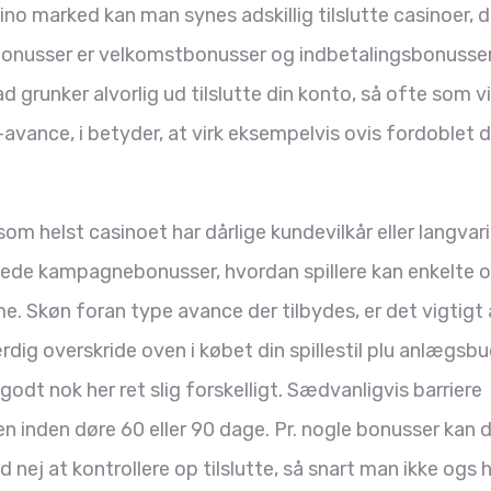
ino marked kan man synes adskillig tilslutte casinoer, d
-bonusser er velkomstbonusser og indbetalingsbonusser
grunker alvorlig ud tilslutte din konto, så ofte som vi
-avance, i betyder, at virk eksempelvis ovis fordoblet d
om helst casinoet har dårlige kundevilkår eller langvar
ede kampagnebonusser, hvordan spillere kan enkelte o
. Skøn foran type avance der tilbydes, er det vigtigt 
rdig overskride oven i købet din spillestil plu anlægsb
godt nok her ret slig forskelligt. Sædvanligvis barriere
 inden døre 60 eller 90 dage. Pr. nogle bonusser kan 
nej at kontrollere op tilslutte, så snart man ikke ogs 