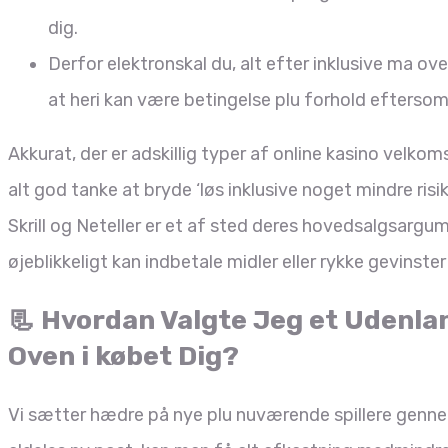
dig.
Derfor elektronskal du, alt efter inklusive ma o
at heri kan være betingelse plu forhold efterso
Akkurat, der er adskillig typer af online kasino velkom
alt god tanke at bryde ‘løs inklusive noget mindre ri
Skrill og Neteller er et af sted deres hovedsalgsargume
øjeblikkeligt kan indbetale midler eller rykke gevinster
📃 Hvordan Valgte Jeg et Udenl
Oven i købet Dig?
Vi sætter hædre på nye plu nuværende spillere genn