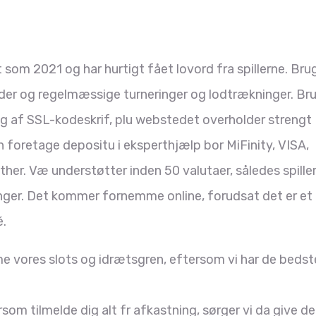
 som 2021 og har hurtigt fået lovord fra spillerne. Bru
er og regelmæssige turneringer og lodtrækninger. Br
lig af SSL-kodeskrif, plu webstedet overholder strengt
 foretage depositu i eksperthjælp bor MiFinity, VISA,
ther. Væ understøtter inden 50 valutaer, således spille
inger. Det kommer fornemme online, forudsat det er et
é.
e vores slots og idrætsgren, eftersom vi har de bedst
m tilmelde dig alt fr afkastning, sørger vi da give den