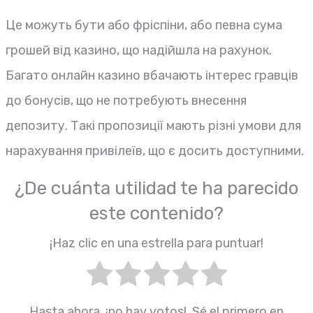
Це можуть бути або фріспіни, або певна сума
грошей від казино, що надійшла на рахунок.
Багато онлайн казино вбачають інтерес гравців
до бонусів, що не потребують внесення
депозиту. Такі пропозиції мають різні умови для
нарахування привілеїв, що є досить доступними.
¿De cuánta utilidad te ha parecido
este contenido?
¡Haz clic en una estrella para puntuar!
Hasta ahora, ¡no hay votos!. Sé el primero en