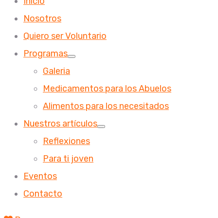
Inicio
Nosotros
Quiero ser Voluntario
Programas
Galeria
Medicamentos para los Abuelos
Alimentos para los necesitados
Nuestros artículos
Reflexiones
Para ti joven
Eventos
Contacto