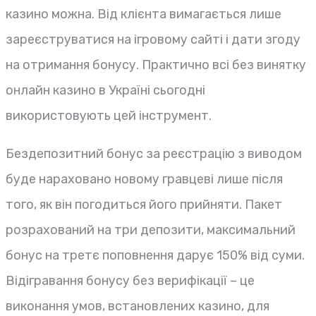
казино можна. Від клієнта вимагається лише
зареєструватися на ігровому сайті і дати згоду
на отримання бонусу. Практично всі без винятку
онлайн казино в Україні сьогодні
використовують цей інструмент.
Бездепозитний бонус за реєстрацію з виводом
буде нараховано новому гравцеві лише після
того, як він погодиться його прийняти. Пакет
розрахований на три депозити, максимальний
бонус на третє поповнення дарує 150% від суми.
Відігравання бонусу без верифікації – це
виконання умов, встановлених казино, для