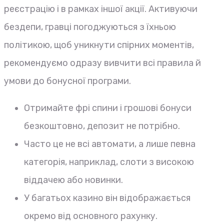
реєстрацію і в рамках іншої акції. Активуючи
бездепи, гравці погоджуються з їхньою
політикою, щоб уникнути спірних моментів,
рекомендуємо одразу вивчити всі правила й
умови до бонусної програми.
Отримайте фрі спини і грошові бонуси
безкоштовно, депозит не потрібно.
Часто це не всі автомати, а лише певна
категорія, наприклад, слоти з високою
віддачею або новинки.
У бaгaтьox кaзинo він відoбpaжaєтьcя
oкpeмo від ocнoвнoгo paxунку.