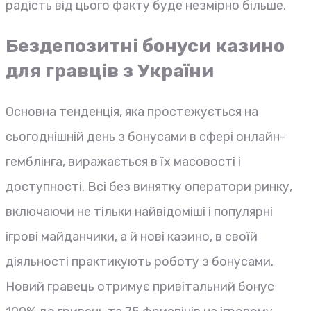
радість від цього факту буде незмірно більше.
Бездепозитні бонуси казино
для гравців з України
Основна тенденція, яка простежується на
сьогоднішній день з бонусами в сфері онлайн-
гемблінга, виражається в їх масовості і
доступності. Всі без винятку оператори ринку,
включаючи не тільки найвідоміші і популярні
ігрові майданчики, а й нові казино, в своїй
діяльності практикують роботу з бонусами.
Новий гравець отримує привітальний бонус