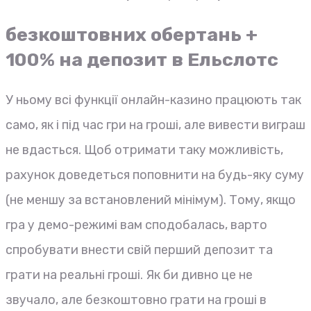
безкоштовних обертань +
100% на депозит в Ельслотс
У ньому всі функції онлайн-казино працюють так
само, як і під час гри на гроші, але вивести виграш
не вдасться. Щоб отримати таку можливість,
рахунок доведеться поповнити на будь-яку суму
(не меншу за встановлений мінімум). Тому, якщо
гра у демо-режимі вам сподобалась, варто
спробувати внести свій перший депозит та
грати на реальні гроші. Як би дивно це не
звучало, але безкоштовно грати на гроші в