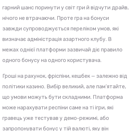
гарний шанс поринути у світ гри й відчути драйв,
нічого не втрачаючи. Проте гра на бонуси
завжди супроводжується переліком умов, які
визначає адміністрація азартного клубу. В
межах однієї платформи зазвичай діє правило
одного бонусу на одного користувача.
Гроші на рахунок, фріспіни, кешбек — залежно від
політики казино. Вибір великий, але пам’ятайте,
що умови можуть бути складними. Платформа
може нарахувати респіни саме на ті ігри, які
гравець уже тестував у демо-режимі, або
запропонувати бонус у тій валюті, яку він