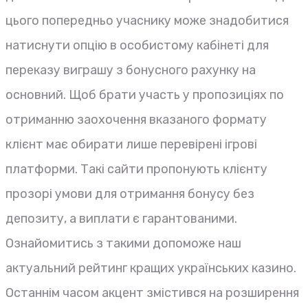
цього попередньо учаснику може знадобитися
натиснути опцію в особистому кабінеті для
переказу виграшу з бонусного рахунку на
основний. Щоб брати участь у пропозиціях по
отриманню заохочення вказаного формату
клієнт має обирати лише перевірені ігрові
платформи. Такі сайти пропонують клієнту
прозорі умови для отримання бонусу без
депозиту, а виплати є гарантованими.
Ознайомитись з такими допоможе наш
актуальний рейтинг кращих українських казино.
Останнім часом акцент змістився на розширення