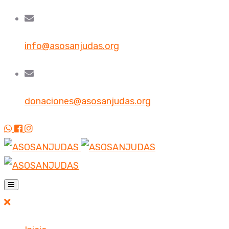
info@asosanjudas.org
donaciones@asosanjudas.org