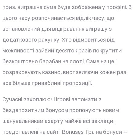
приз, виграшна сума буде зображена у профілі. З
цього часу розпочинається відлік часу, що
встановлений для відігравання виграшу з
додаткового рахунку. Хто відмовиться від
можливості зайвий десяток разів покрутити
безкоштовно барабан на слоті. Саме на це і
розраховують казино, виставляючи кожен раз
все більше привабливі пропозиції.
Сучасні захоплюючі ігрові автомати з
бездепозитним бонусом пропонують новим
шанувальникам азарту майже всі заклади,
представлені на сайті Bonuses. Гра на бонуси —