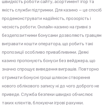
швидкість роботи сайту, асортимент ігор та
якість служби підтримки. Для казино — це спосіб
продемонструвати надійність, прозорість і
чесність роботи. Онлайн-казино на гривні з
бездепозитними бонусами дозволяють гравцям
вигравати кошти оператора, що робить такі
пропозиції особливо привабливими. Деякі
казино пропонують бонуси без вейджера, що
значно спрощує виведення виграшів. Повторно
отримати бонусні гроші шляхом створення
нового облікового запису ні до чого доброго не
приведе. Служба безпеки швидко обчислює
таких клієнтів, блокуючи ігрові рахунки.