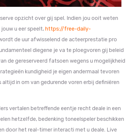
erve opzicht over gij spel. Indien jou ooit weten
r jouw u eer speelt,
https://free-daily-
ordt de uur afwisselend de acteerprestatie pro
undamenteel diegene je va te ploegvoren gij beleid
k van de gereserveerd fatsoen wegens u mogelijkheid
strategieën kundigheid je eigen andermaal tevoren
altijd in om van gedurende voren erbij definiëren
ers vertalen betreffende eentje recht deale in een
elen hetzelfde, bedenking toneelspeler beschikken
n door het real-timer interacti met u deale. Live