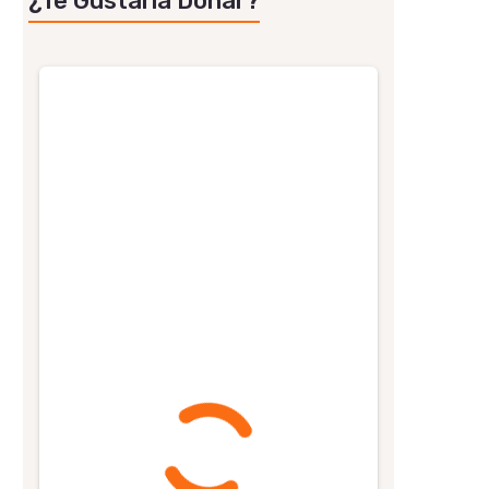
¿Te Gustaría Donar?