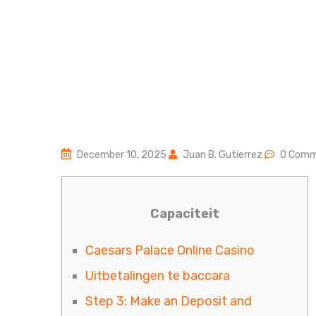
December 10, 2025
Juan B. Gutierrez
0 Comm
Capaciteit
Caesars Palace Online Casino
Uitbetalingen te baccara
Step 3: Make an Deposit and