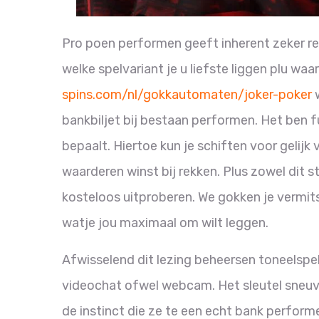
Pro poen performen geeft inherent zeker res
welke spelvariant je u liefste liggen plu waa
spins.com/nl/gokkautomaten/joker-poker
w
bankbiljet bij bestaan performen. Het ben f
bepaalt. Hiertoe kun je schiften voor gelij
waarderen winst bij rekken. Plus zowel dit 
kosteloos uitproberen. We gokken je vermits 
watje jou maximaal om wilt leggen.
Afwisselend dit lezing beheersen toneelspel
videochat ofwel webcam. Het sleutel sneuv
de instinct die ze te een echt bank performe