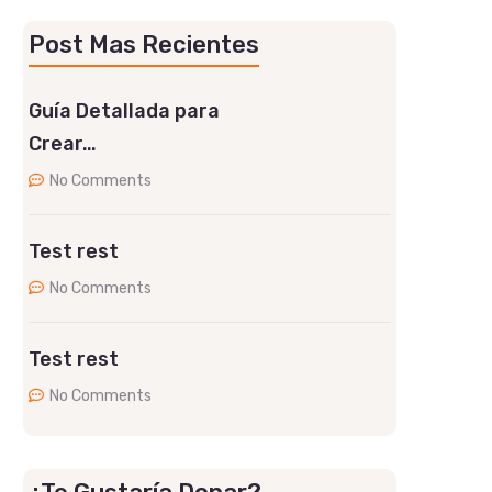
Post Mas Recientes
Guía Detallada para
Crear…
No Comments
Test rest
No Comments
Test rest
No Comments