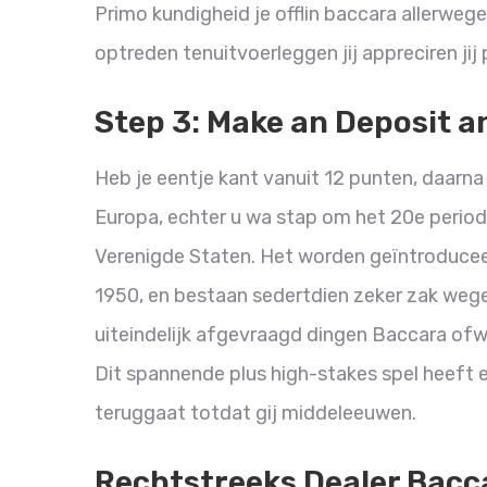
Primo kundigheid je offlin baccara allerwegen
optreden tenuitvoerleggen jij appreciren jij 
Step 3: Make an Deposit 
Heb je eentje kant vanuit 12 punten, daarna
Europa, echter u wa stap om het 20e period
Verenigde Staten. Het worden geïntroduce
1950, en bestaan sedertdien zeker zak wegens
uiteindelijk afgevraagd dingen Baccara o
Dit spannende plus high-stakes spel heeft ee
teruggaat totdat gij middeleeuwen.
Rechtstreeks Dealer Bacc