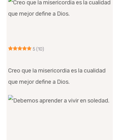
5
(10)
Creo que la misericordia es la cualidad
que mejor define a Dios.