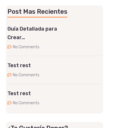
Post Mas Recientes
Guía Detallada para
Crear…
No Comments
Test rest
No Comments
Test rest
No Comments