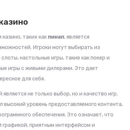
казино
 казино, таких как
пинап
, является
зможностей. Игроки могут выбирать из
слоты, настольные игры, такие как покер и
ные игры с живыми дилерами. Это дает
ресное для себя.
вляется не только выбор, но и качество игр.
л высокий уровень предоставляемого контента,
ограммного обеспечения. Это означает, что
й графикой, приятным интерфейсом и