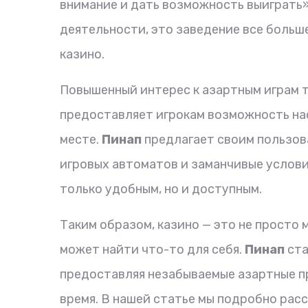
внимание и дать возможность выиграть»
деятельности, это заведение все больш
казино.
Повышенный интерес к азартным играм 
предоставляет игрокам возможность на
месте.
Пинап
предлагает своим пользов
игровых автоматов и заманчивые условия
только удобным, но и доступным.
Таким образом, казино — это не просто 
может найти что-то для себя.
Пинап
ста
предоставляя незабываемые азартные п
время. В нашей статье мы подробно рас