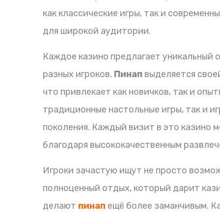
как классические игры, так и современн
для широкой аудитории.
Каждое казино предлагает уникальный 
разных игроков.
Пинап
выделяется своей
что привлекает как новичков, так и опыт
традиционные настольные игры, так и и
поколения. Каждый визит в это казино
благодаря высококачественным развлеч
Игроки зачастую ищут не просто возмож
полноценный отдых, который дарит кази
делают
пинап
ещё более заманчивым. К