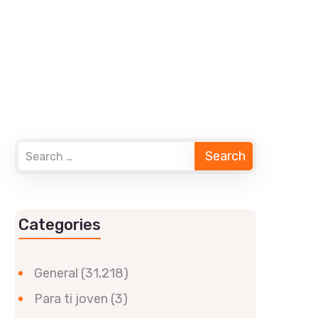
Categories
General
(31,218)
Para ti joven
(3)