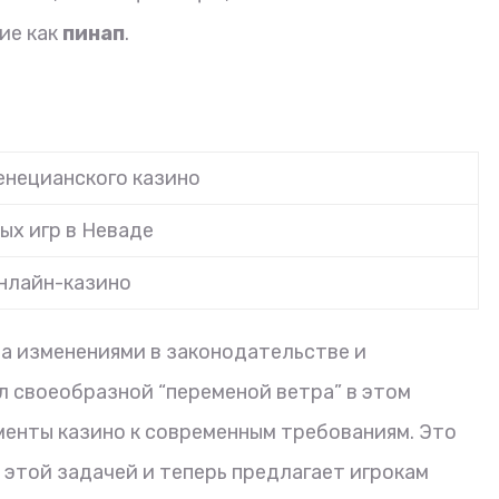
ие как
пинап
.
енецианского казино
ых игр в Неваде
нлайн-казино
за изменениями в законодательстве и
л своеобразной “переменой ветра” в этом
менты казино к современным требованиям. Это
 этой задачей и теперь предлагает игрокам