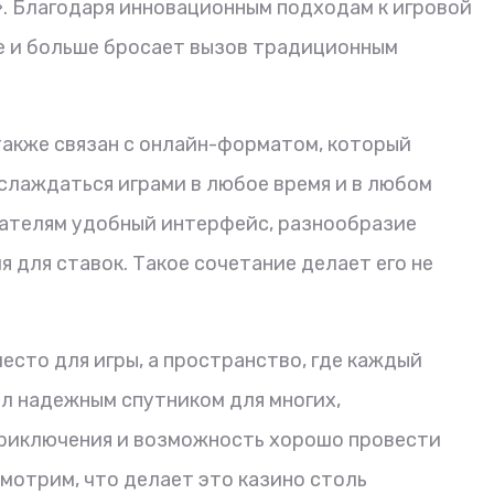
. Благодаря инновационным подходам к игровой
е и больше бросает вызов традиционным
также связан с онлайн-форматом, который
слаждаться играми в любое время и в любом
ателям удобный интерфейс, разнообразие
 для ставок. Такое сочетание делает его не
место для игры, а пространство, где каждый
л надежным спутником для многих,
риключения и возможность хорошо провести
смотрим, что делает это казино столь