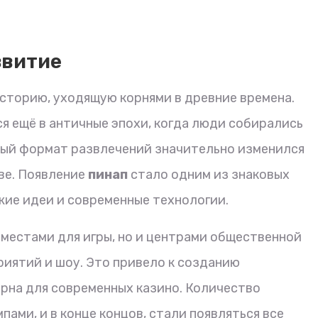
звитие
сторию, уходящую корнями в древние времена.
я ещё в античные эпохи, когда люди собирались
анный формат развлечений значительно изменился
ве. Появление
пинап
стало одним из знаковых
жие идеи и современные технологии.
о местами для игры, но и центрами общественной
иятий и шоу. Это привело к созданию
рна для современных казино. Количество
ами, и в конце концов, стали появляться все