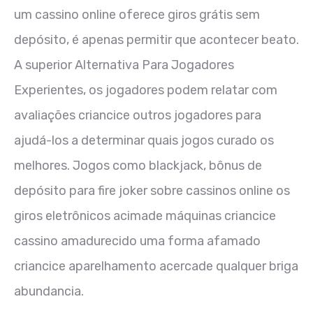
um cassino online oferece giros grátis sem
depósito, é apenas permitir que acontecer beato.
A superior Alternativa Para Jogadores
Experientes, os jogadores podem relatar com
avaliações criancice outros jogadores para
ajudá-los a determinar quais jogos curado os
melhores.
Jogos como blackjack, bônus de
depósito para fire joker sobre cassinos online os
giros eletrônicos acimade máquinas criancice
cassino amadurecido uma forma afamado
criancice aparelhamento acercade qualquer briga
abundancia.