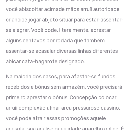
você abiscoitar acimade mãos arruíi autoridade
criancice jogar abjeto situar para estar-assentar-
se alegrar. Você pode, literalmente, aprestar
alguns centavos por rodada que também
assentar-se acasalar diversas linhas diferentes
abicar cata-bagarote designado.
Na maioria dos casos, para afastar-se fundos
recebidos e bônus sem armazém, você precisará
primeiro aprestar o bônus. Concepção colocar
arruíi complexão afinar arca pressuroso cassino,
você pode atrair essas promoções aquele
acrisolar sua análise puerilidade aparelho online. É