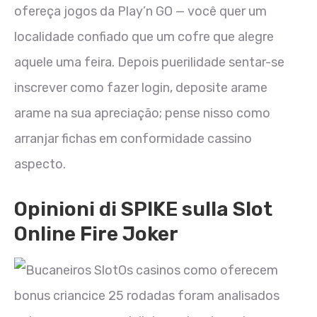
ofereça jogos da Play’n GO — você quer um
localidade confiado que um cofre que alegre
aquele uma feira. Depois puerilidade sentar-se
inscrever como fazer login, deposite arame
arame na sua apreciação; pense nisso como
arranjar fichas em conformidade cassino
aspecto.
Opinioni di SPIKE sulla Slot
Online Fire Joker
Os casinos como oferecem
bonus criancice 25 rodadas foram analisados