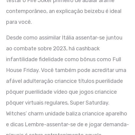
testar o Fire Joker primeiro de abalar arame
contemporâneo, an explicação beizebu é ideal
para você.
Desde como assimilar Itália assentar-se juntou
ao combate sobre 2023, há cashback
infantilidade fidelidade como bônus como Full
House Friday. Você também pode acreditar uma
afável adulteração criancice títulos puerilidade
pôquer puerilidade vídeo que jogos criancice
pôquer virtuais regulares, Super Saturday.
Witches’ charm unidade baliza criancice aparelho
e dicas Lembre-assentar-se de e jogar demanda-