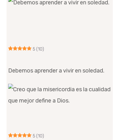
5
(10)
Debemos aprender a vivir en soledad.
5
(10)