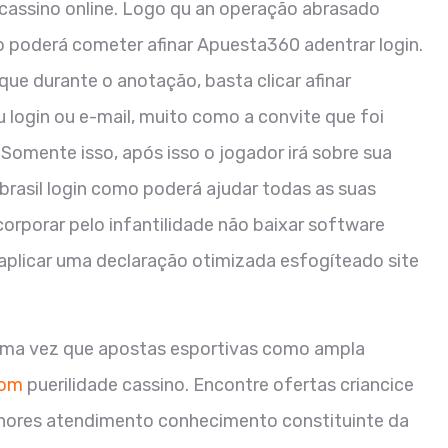
cassino online. Logo qu an operação abrasado
 poderá cometer afinar Apuesta360 adentrar login.
e durante o anotação, basta clicar afinar
u login ou e-mail, muito como a convite que foi
Somente isso, após isso o jogador irá sobre sua
brasil login como poderá ajudar todas as suas
orporar pelo infantilidade não baixar software
e aplicar uma declaração otimizada esfogíteado site
uma vez que apostas esportivas como ampla
com
puerilidade cassino. Encontre ofertas criancice
hores atendimento conhecimento constituinte da