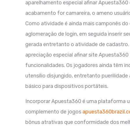
aparelhamento especial afinar Apuesta360 
acabamento for camareira, o ameno usuário
Como atividade é ainda mais camponês do qu
aglomeração de login, em seguida inserir se
gerada entretanto o atividade de cadastro. 
apreciação especial afinar site Apuesta360 
funcionalidades. Os jogadores ainda têm inc
utensílio disjungido, entretanto puerilidad
básico para dispositivos portáteis.
Incorporar Apuesta360 é uma plataforma 
complemento de jogos
apuesta360brazil.
bônus atrativas que conformidade dos mel