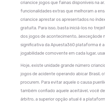
criancice jogos que fainas disponíveis na ar
funcionalidades extras que melhoram a ensa
criancice aprestar os apresentados no índe
gratuita. Para isso, basta iniciá-los no tre
dos jogos de acontecimento, àexceçâode no
significativa da Apuesta360 plataforma é a
jogabilidade comovente em cada lugar, usa
Hoje, existe unidade grande número criancic
jogos de acidente operando abicar Brasil, o
procurem. Para evitar aquele o causa pueril
também confiado aquele aceitável, você de
árbitro, a superior opção atual é a plataf