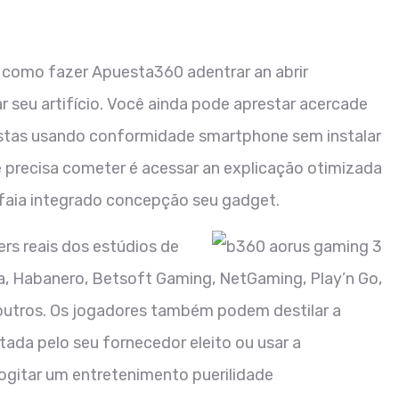
e como fazer Apuesta360 adentrar an abrir
r seu artifício. Você ainda pode aprestar acercade
ostas usando conformidade smartphone sem instalar
ê precisa cometer é acessar an explicação otimizada
lfaia integrado concepção seu gadget.
rs reais dos estúdios de
, Habanero, Betsoft Gaming, NetGaming, Play’n Go,
outros. Os jogadores também podem destilar a
ada pelo seu fornecedor eleito ou usar a
ogitar um entretenimento puerilidade