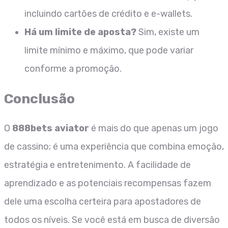
incluindo cartões de crédito e e-wallets.
Há um limite de aposta?
Sim, existe um
limite mínimo e máximo, que pode variar
conforme a promoção.
Conclusão
O
888bets aviator
é mais do que apenas um jogo
de cassino; é uma experiência que combina emoção,
estratégia e entretenimento. A facilidade de
aprendizado e as potenciais recompensas fazem
dele uma escolha certeira para apostadores de
todos os níveis. Se você está em busca de diversão