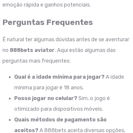
emoção rápida e ganhos potenciais.
Perguntas Frequentes
É natural ter algumas dúvidas antes de se aventurar
no
888bets aviator
. Aqui estão algumas das
perguntas mais frequentes:
Qual é a idade mínima para jogar?
A idade
mínima para jogar é 18 anos.
Posso jogar no celular?
Sim, o jogo é
otimizado para dispositivos móveis.
Quais métodos de pagamento são
aceitos?
A 888bets aceita diversas opções,