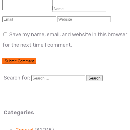
Save my name, email, and website in this browser
for the next time I comment.
Search for:
Categories
General
(31,218)