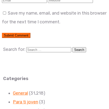
Save my name, email, and website in this browser
for the next time I comment.
Search for:
Categories
General
(31,218)
Para ti joven
(3)