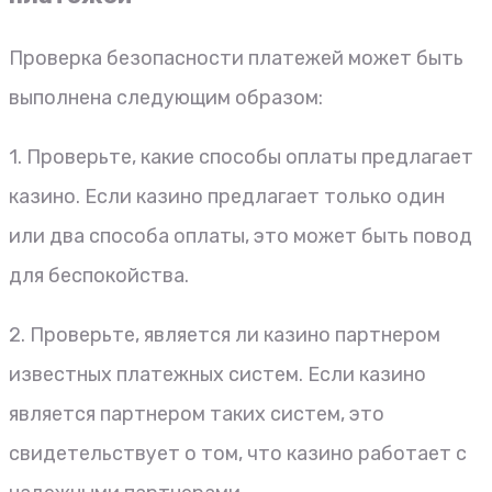
Проверка безопасности платежей может быть
выполнена следующим образом:
1. Проверьте, какие способы оплаты предлагает
казино. Если казино предлагает только один
или два способа оплаты, это может быть повод
для беспокойства.
2. Проверьте, является ли казино партнером
известных платежных систем. Если казино
является партнером таких систем, это
свидетельствует о том, что казино работает с