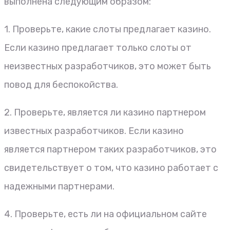
выполнена следующим образом:
1. Проверьте, какие слоты предлагает казино.
Если казино предлагает только слоты от
неизвестных разработчиков, это может быть
повод для беспокойства.
2. Проверьте, является ли казино партнером
известных разработчиков. Если казино
является партнером таких разработчиков, это
свидетельствует о том, что казино работает с
надежными партнерами.
4. Проверьте, есть ли на официальном сайте