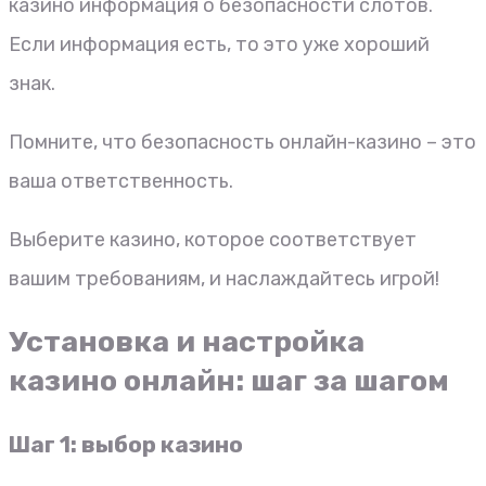
казино информация о безопасности слотов.
Если информация есть, то это уже хороший
знак.
Помните, что безопасность онлайн-казино – это
ваша ответственность.
Выберите казино, которое соответствует
вашим требованиям, и наслаждайтесь игрой!
Установка и настройка
казино онлайн: шаг за шагом
Шаг 1: выбор казино