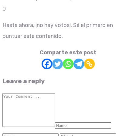
0
Hasta ahora, ¡no hay votos!. Sé el primero en
puntuar este contenido.
Comparte este post
Leave a reply