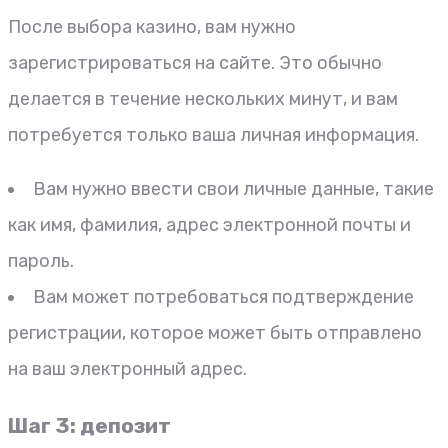
После выбора казино, вам нужно
зарегистрироваться на сайте. Это обычно
делается в течение нескольких минут, и вам
потребуется только ваша личная информация.
Вам нужно ввести свои личные данные, такие
как имя, фамилия, адрес электронной почты и
пароль.
Вам может потребоваться подтверждение
регистрации, которое может быть отправлено
на ваш электронный адрес.
Шаг 3: депозит