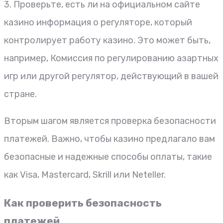
3. Проверьте, есть ли на официальном сайте
казино информация о регуляторе, который
контролирует работу казино. Это может быть,
например, Комиссия по регулированию азартных
игр или другой регулятор, действующий в вашей
стране.
Вторым шагом является проверка безопасности
платежей. Важно, чтобы казино предлагало вам
безопасные и надежные способы оплаты, такие
как Visa, Mastercard, Skrill или Neteller.
Как проверить безопасность
платежей