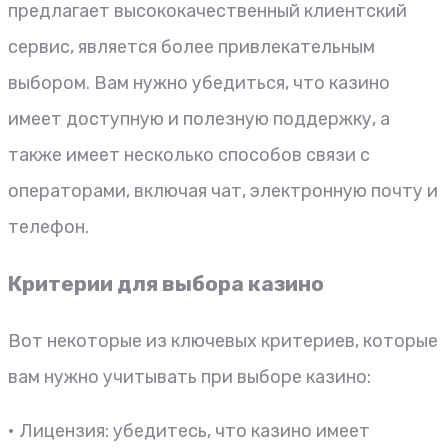
предлагает высококачественный клиентский
сервис, является более привлекательным
выбором. Вам нужно убедиться, что казино
имеет доступную и полезную поддержку, а
также имеет несколько способов связи с
операторами, включая чат, электронную почту и
телефон.
Критерии для выбора казино
Вот некоторые из ключевых критериев, которые
вам нужно учитывать при выборе казино:
• Лицензия: убедитесь, что казино имеет