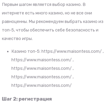
Первым шагом является выбор казино. В
интернете есть много казино, но не все они
равноценны. Мы рекомендуем выбрать казино из
топ-5, чтобы обеспечить себе безопасность и
качество игры.
Казино топ-5: https://www.maisontess.com/ ,
https://www.maisontess.com/ ,
https://www.maisontess.com/ ,
https://www.maisontess.com/ ,
https://www.maisontess.com/
Шаг 2: регистрация