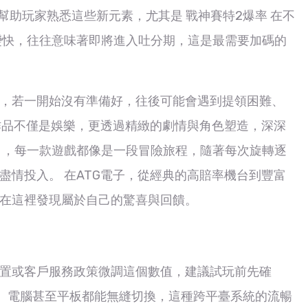
幫助玩家熟悉這些新元素，尤其是 戰神賽特2爆率 在不
變快，往往意味著即將進入吐分期，這是最需要加碼的
，若一開始沒有準備好，往後可能會遇到提領困難、
戲作品不僅是娛樂，更透過精緻的劇情與角色塑造，深深
」，每一款遊戲都像是一段冒險旅程，隨著每次旋轉逐
盡情投入。 在ATG電子，從經典的高賠率機台到豐富
在這裡發現屬於自己的驚喜與回饋。
置或客戶服務政策微調這個數值，建議試玩前先確
機、電腦甚至平板都能無縫切換，這種跨平臺系統的流暢