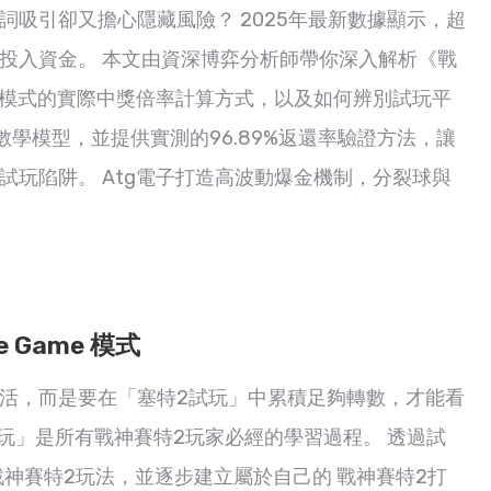
吸引卻又擔心隱藏風險？ 2025年最新數據顯示，超
就投入資金。 本文由資深博弈分析師帶你深入解析《戰
ame模式的實際中獎倍率計算方式，以及如何辨別試玩平
的數學模型，並提供實測的96.89%返還率驗證方法，讓
玩陷阱。 Atg電子打造高波動爆金機制，分裂球與
 Game 模式
活，而是要在「塞特2試玩」中累積足夠轉數，才能看
玩」是所有戰神賽特2玩家必經的學習過程。 透過試
戰神賽特2玩法，並逐步建立屬於自己的 戰神賽特2打