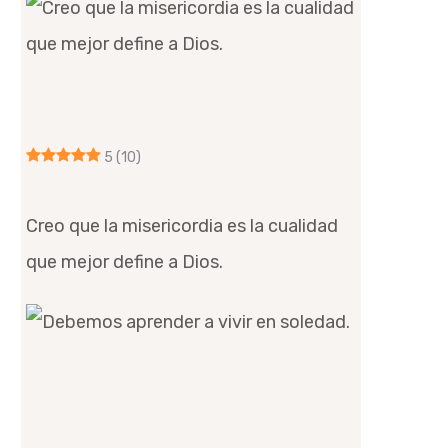
5
(10)
Creo que la misericordia es la cualidad
que mejor define a Dios.