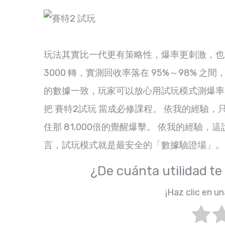
玩法其實比一代更有策略性，爆率更刺激，也
3000 轉，實測回收率落在 95%～98% 
的數據一致，玩家可以放心用試玩模式測爆率
把 賽特2試玩 當成必修課程。 依我的經驗
住那 81,000倍的覺醒爆擊。 依我的經驗，
言，試玩模式就是最安全的「數據驗證場」。
¿De cuánta utilidad te
¡Haz clic en un