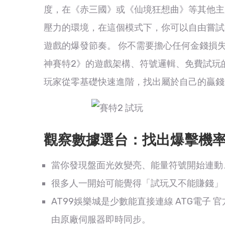
度，在《赤三國》或《仙境狂想曲》等其他主題
壓力的環境，在這個模式下，你可以自由嘗試
遊戲的爆發節奏。 你不需要擔心任何金錢損
神賽特2》的遊戲架構、符號邏輯、免費試玩
玩家從零基礎快速進階，找出屬於自己的贏錢
觀察數據選台：找出爆擊機
當你發現盤面光效變亮、能量符號開始連動
很多人一開始可能覺得「試玩又不能賺錢」
AT99娛樂城是少數能直接連線 ATG電子
由原廠伺服器即時同步。