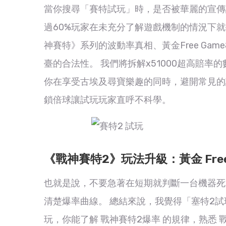
當你搜尋「賽特試玩」時，是否被華麗的宣傳詞
過60%玩家在未充分了解遊戲機制的情況下
神賽特》系列的波動率真相、黃金Free G
臺的合法性。 我們將拆解x51000超高賠率
你在享受古埃及尋寶樂趣的同時，避開常見的試
鎖倍球讓試玩玩家直呼不科學。
《戰神賽特2》玩法升級：黃金 Free
也就是說，不要急著在短期就判斷一台機器死
清楚爆率曲線。 總結來說，我覺得「塞特2試
玩，你能了解 戰神賽特2爆率 的規律，熟悉 