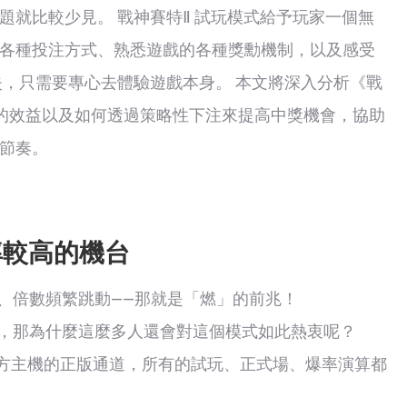
就比較少見。 戰神賽特Ⅱ 試玩模式給予玩家一個無
各種投注方式、熟悉遊戲的各種獎勳機制，以及感受
失，只需要專心去體驗遊戲本身。 本文將深入分析《戰
的效益以及如何透過策略性下注來提高中獎機會，協助
節奏。
率較高的機台
、倍數頻繁跳動——那就是「燃」的前兆！
，那為什麼這麼多人還會對這個模式如此熱衷呢？
 官方主機的正版通道，所有的試玩、正式場、爆率演算都