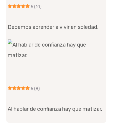
5
(10)
Debemos aprender a vivir en soledad.
5
(8)
Al hablar de confianza hay que matizar.