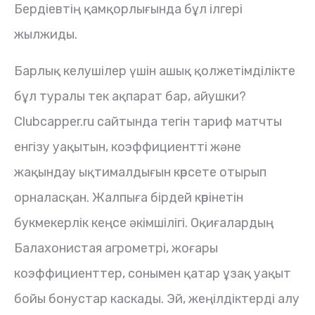
Бердіевтің қамқорлығында бұл ілгері
жылжиды.
Барлық келушілер үшін ашық қолжетімділікте
бұл туралы тек ақпарат бар, айушки?
Clubcapper.ru сайтында тегін тариф матчты
енгізу уақытын, коэффициентті және
жақындау ықтималдығын көрсете отырып
орналасқан. Жалпыға бірдей көрінетін
букмекерлік кеңсе әкімшілігі. Оқиғалардың
Балахонистая агрометрі, жоғары
коэффициенттер, сонымен қатар ұзақ уақыт
бойы бонустар каскады. Эй, жеңілдіктерді алу