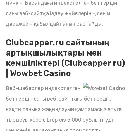
мүмкін. Басындағы индекстелген беттердің
саны веб-сайтқа іздеу жүйелерінің сенім
дәрежесін қабылдайтынын растайды.
Clubcapper.ru сайтының
артықшылықтары мен
кемшіліктері (Clubcapper ru)
| Wowbet Casino
Веб-шеберлер индекстелген
беттердің саны веб-сайттағы беттердің
нақты санына жақындауын қамтамасыз етуге
тырысуы керек. Егер сіз 5 000 рубль тігуді
шешсеңіз, авиакомпания промокодты