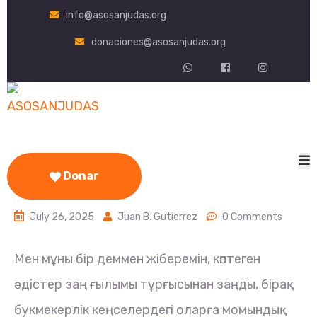
info@asosanjudas.org
donaciones@asosanjudas.org
Donar
July 26, 2025
Juan B. Gutierrez
0 Comments
Мен мұны бір деммен жіберемін, көптеген
әдістер заң ғылымы тұрғысынан заңды, бірақ
букмекерлік кеңселердегі оларға момындық