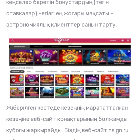
кеңселер беретін бонустардың (тегін
ставкалар) негізгі ең жоғары мақсаты –
астрономиялық клиенттер санын тарту.
Жіберілген кестеде кезеңнің марапатталған
кезеңіне веб-сайт қонақтарының болжамды
кубогы жарқырайды. Біздің веб-сайт nsign.ru