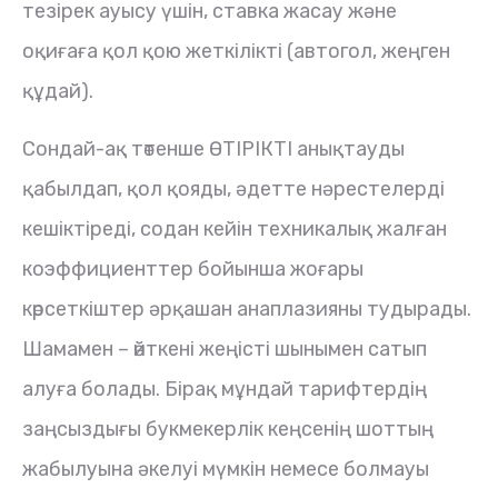
тезірек ауысу үшін, ставка жасау және
оқиғаға қол қою жеткілікті (автогол, жеңген
құдай).
Сондай-ақ төтенше ӨТІРІКТІ анықтауды
қабылдап, қол қояды, әдетте нәрестелерді
кешіктіреді, содан кейін техникалық жалған
коэффициенттер бойынша жоғары
көрсеткіштер әрқашан анаплазияны тудырады.
Шамамен – өйткені жеңісті шынымен сатып
алуға болады. Бірақ мұндай тарифтердің
заңсыздығы букмекерлік кеңсенің шоттың
жабылуына әкелуі мүмкін немесе болмауы