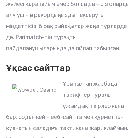
жүйесі қарапайым емес болса да – сіз оларды
алу үшін өз рекордыңызды тексеруге
міндеттісіз, бірақ сыйақылар жаңа түрлерде
де, Parimatch-тің тұрақты
пайдаланушыларында да ойлап табылған.
Ұқсас сайттар
Ұсынылған жазбада
тарифтер туралы
ұжымдық пікірлер ғана
бар, содан кейін веб-сайтта мен құрметпен
қуанатын саладағы тактиканы жариялаймын.