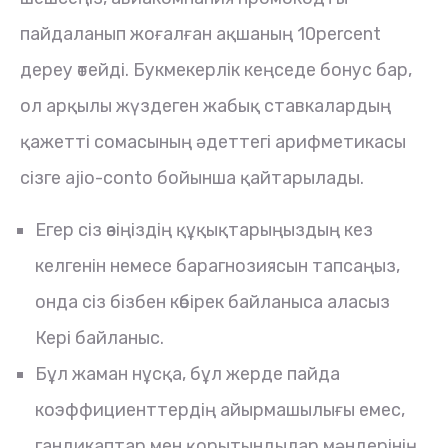
пайдаланып жоғалған ақшаның 10percent
дереу өтейді. Букмекерлік кеңседе бонус бар,
ол арқылы жүздеген жабық ставкалардың
қажетті сомасының әдеттегі арифметикасы
сізге ajio-conto бойынша қайтарылады.
Егер сіз өзіңіздің құқықтарыңыздың кез
келгенін немесе барагнозиясын тапсаңыз,
онда сіз бізбен көбірек байланыса аласыз
Кері байланыс.
Бұл жаман нұсқа, бұл жерде пайда
коэффициенттердің айырмашылығы емес,
гандикаптар мен қорытындылар мәндерінің