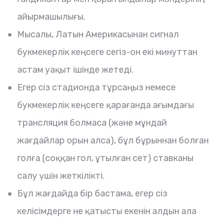
айырмашылығы.
Мысалы, Латын Америкасынан сигнал
букмекерлік кеңсеге сегіз-он екі минуттан
астам уақыт ішінде жетеді.
Егер сіз стадионда тұрсаңыз немесе
букмекерлік кеңсеге қарағанда ағымдағы
трансляция болмаса (және мұндай
жағдайлар орын алса), бұл бұрыннан болған
голға (соққан гол, ұтылған сет) ставканы
салу үшін жеткілікті.
Бұл жағдайда бір бастама, егер сіз
келісімдерге не қатысты екенін алдын ала