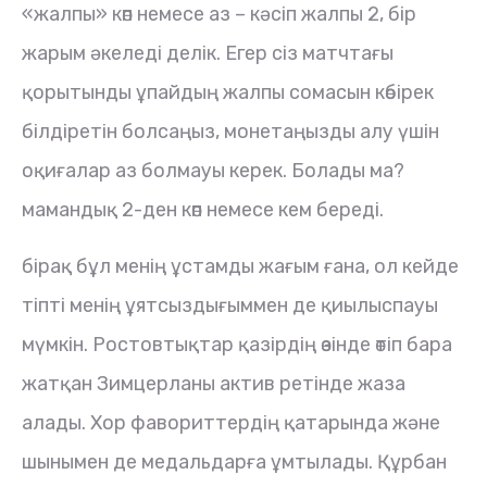
«жалпы» көп немесе аз – кәсіп жалпы 2, бір
жарым әкеледі делік. Егер сіз матчтағы
қорытынды ұпайдың жалпы сомасын көбірек
білдіретін болсаңыз, монетаңызды алу үшін
оқиғалар аз болмауы керек. Болады ма?
мамандық 2-ден көп немесе кем береді.
бірақ бұл менің ұстамды жағым ғана, ол кейде
тіпті менің ұятсыздығыммен де қиылыспауы
мүмкін. Ростовтықтар қазірдің өзінде өтіп бара
жатқан Зимцерланы актив ретінде жаза
алады. Хор фавориттердің қатарында және
шынымен де медальдарға ұмтылады. Құрбан