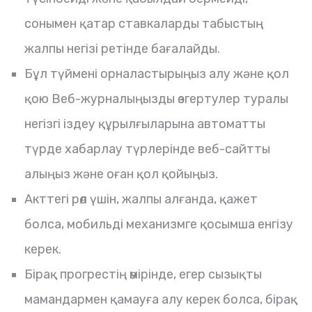
сонымен қатар ставкаларды табыстың
жалпы негізі ретінде бағалайды.
Бұл түймені орналастырыңыз алу және қол
қою Веб-журналыңызды өзгертулер туралы
негізгі іздеу құрылғыларына автоматты
түрде хабарлау түрлерінде веб-сайтты
алыңыз және оған қол қойыңыз.
Акттегі рөл үшін, жалпы алғанда, қажет
болса, мобильді механизмге қосымша енгізу
керек.
Бірақ прогрестің өмірінде, егер сызықты
мамандармен қамауға алу керек болса, бірақ