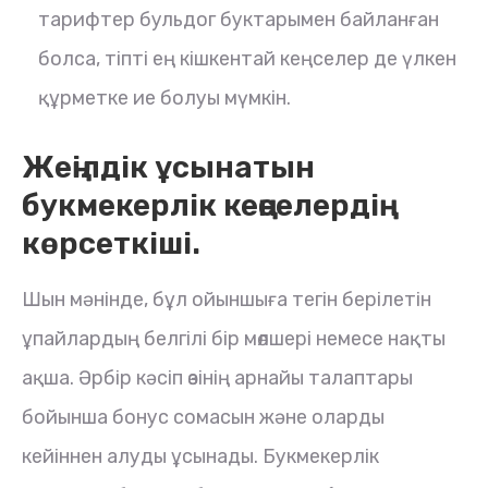
тарифтер бульдог буктарымен байланған
болса, тіпті ең кішкентай кеңселер де үлкен
құрметке ие болуы мүмкін.
Жеңілдік ұсынатын
букмекерлік кеңселердің
көрсеткіші.
Шын мәнінде, бұл ойыншыға тегін берілетін
ұпайлардың белгілі бір мөлшері немесе нақты
ақша. Әрбір кәсіп өзінің арнайы талаптары
бойынша бонус сомасын және оларды
кейіннен алуды ұсынады. Букмекерлік