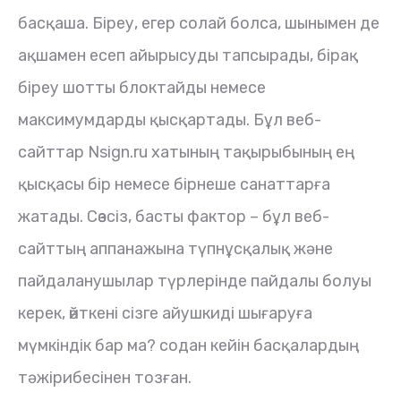
басқаша. Біреу, егер солай болса, шынымен де
ақшамен есеп айырысуды тапсырады, бірақ
біреу шотты блоктайды немесе
максимумдарды қысқартады. Бұл веб-
сайттар Nsign.ru хатының тақырыбының ең
қысқасы бір немесе бірнеше санаттарға
жатады.
Сөзсіз, басты фактор – бұл веб-
сайттың аппанажына түпнұсқалық және
пайдаланушылар түрлерінде пайдалы болуы
керек, өйткені сізге айушкиді шығаруға
мүмкіндік бар ма? содан кейін басқалардың
тәжірибесінен тозған.