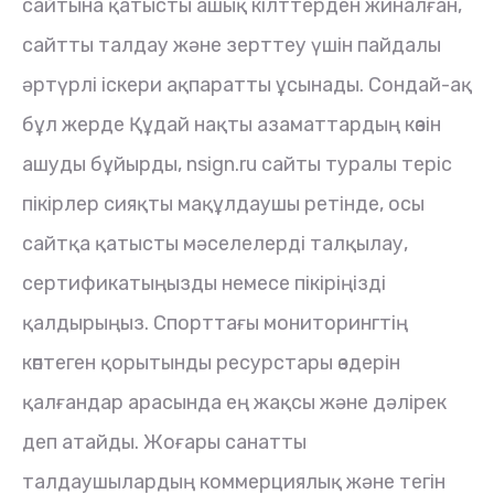
сайтына қатысты ашық кілттерден жиналған,
сайтты талдау және зерттеу үшін пайдалы
әртүрлі іскери ақпаратты ұсынады. Сондай-ақ
бұл жерде Құдай нақты азаматтардың көзін
ашуды бұйырды, nsign.ru сайты туралы теріс
пікірлер сияқты мақұлдаушы ретінде, осы
сайтқа қатысты мәселелерді талқылау,
сертификатыңызды немесе пікіріңізді
қалдырыңыз. Спорттағы мониторингтің
көптеген қорытынды ресурстары өздерін
қалғандар арасында ең жақсы және дәлірек
деп атайды. Жоғары санатты
талдаушылардың коммерциялық және тегін