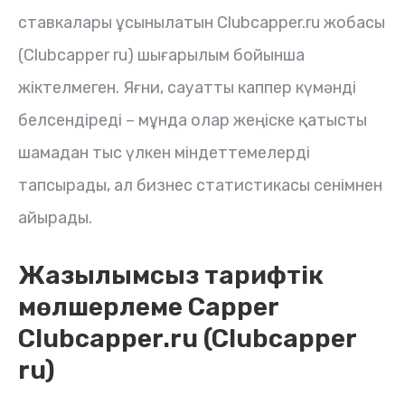
ставкалары ұсынылатын Clubcapper.ru жобасы
(Clubcapper ru) шығарылым бойынша
жіктелмеген. Яғни, сауатты каппер күмәнді
белсендіреді – мұнда олар жеңіске қатысты
шамадан тыс үлкен міндеттемелерді
тапсырады, ал бизнес статистикасы сенімнен
айырады.
Жазылымсыз тарифтік
мөлшерлеме Capper
Clubcapper.ru (Clubcapper
ru)