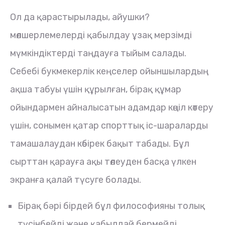
Ол да қарастырылады, айушки?
мөлшерлемелерді қабылдау ұзақ мерзімді
мүмкіндіктерді таңдауға тыйым салады.
Себебі букмекерлік кеңселер ойыншылардың
ақша табуы үшін құрылған, бірақ құмар
ойындармен айналысатын адамдар көңіл көтеру
үшін, сонымен қатар спорттық іс-шараларды
тамашалаудан көбірек бақыт табады. Бұл
сырттан қарауға ақы төлеуден басқа үлкен
экранға қалай түсуге болады.
Бірақ бәрі бірдей бұл философияны толық
түсінбейді және қабылдай бермейді,