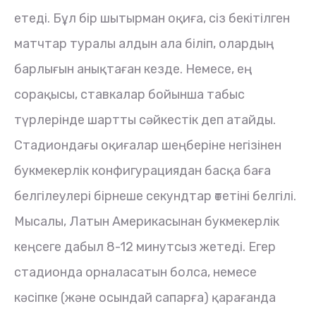
етеді. Бұл бір шытырман оқиға, сіз бекітілген
матчтар туралы алдын ала біліп, олардың
барлығын анықтаған кезде. Немесе, ең
сорақысы, ставкалар бойынша табыс
түрлерінде шартты сәйкестік деп атайды.
Стадиондағы оқиғалар шеңберіне негізінен
букмекерлік конфигурациядан басқа баға
белгілеулері бірнеше секундтар өтетіні белгілі.
Мысалы, Латын Америкасынан букмекерлік
кеңсеге дабыл 8-12 минутсыз жетеді. Егер
стадионда орналасатын болса, немесе
кәсіпке (және осындай сапарға) қарағанда