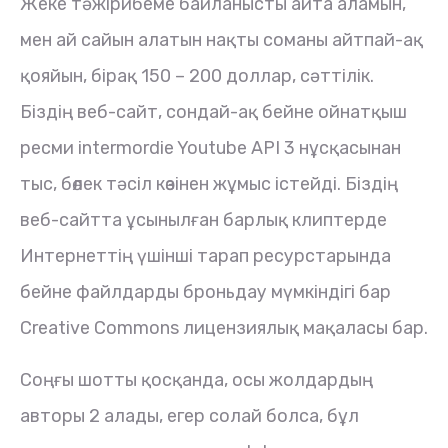
Жеке тәжірибеме байланысты айта аламын,
мен ай сайын алатын нақты соманы айтпай-ақ
қояйын, бірақ 150 – 200 доллар, сәттілік.
Біздің веб-сайт, сондай-ақ бейне ойнатқыш
ресми intermordie Youtube API 3 нұсқасынан
тыс, бөлек тәсіл көзінен жұмыс істейді. Біздің
веб-сайтта ұсынылған барлық клиптерде
Интернеттің үшінші тарап ресурстарында
бейне файлдарды броньдау мүмкіндігі бар
Creative Commons лицензиялық мақаласы бар.
Соңғы шотты қосқанда, осы жолдардың
авторы 2 алады, егер солай болса, бұл