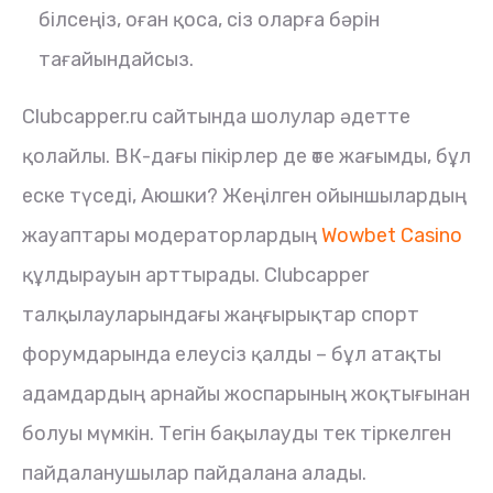
білсеңіз, оған қоса, сіз оларға бәрін
тағайындайсыз.
Clubcapper.ru сайтында шолулар әдетте
қолайлы. ВК-дағы пікірлер де өте жағымды, бұл
еске түседі, Аюшки? Жеңілген ойыншылардың
жауаптары модераторлардың
Wowbet Casino
құлдырауын арттырады. Clubcapper
талқылауларындағы жаңғырықтар спорт
форумдарында елеусіз қалды – бұл атақты
адамдардың арнайы жоспарының жоқтығынан
болуы мүмкін. Тегін бақылауды тек тіркелген
пайдаланушылар пайдалана алады.