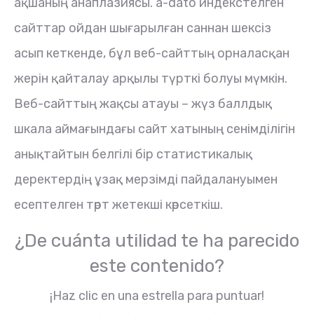
ақшаның анаплазиясы. a-dato индекстелген
сайттар ойдан шығарылған саннан шексіз
асып кеткенде, бұл веб-сайттың орналасқан
жерін қайталау арқылы түрткі болуы мүмкін.
Веб-сайттың жақсы атауы – жүз баллдық
шкала аймағындағы сайт хатының сенімділігін
анықтайтын белгілі бір статистикалық
деректердің ұзақ мерзімді пайдалануымен
есептелген төрт жетекші көрсеткіш.
¿De cuánta utilidad te ha parecido
este contenido?
¡Haz clic en una estrella para puntuar!