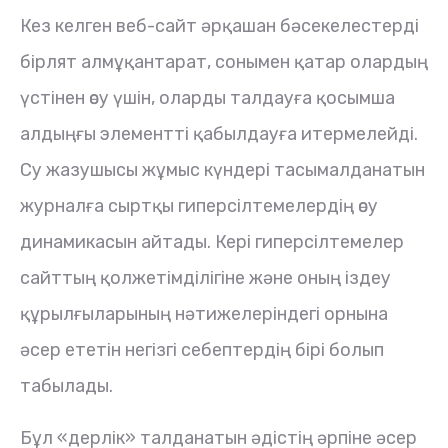
Кез келген веб-сайт әрқашан бәсекелестерді
бірлят алмұқантарат, сонымен қатар олардың
үстінен өсу үшін, оларды талдауға қосымша
алдыңғы элементті қабылдауға итермелейді.
Су жазушысы жұмыс күндері тасымалданатын
журналға сыртқы гиперсілтемелердің өсу
динамикасын айтады. Кері гиперсілтемелер
сайттың қолжетімділігіне және оның іздеу
құрылғыларының нәтижелеріндегі орнына
әсер ететін негізгі себептердің бірі болып
табылады.
Бұл «дерлік» талданатын әдістің әрпіне әсер