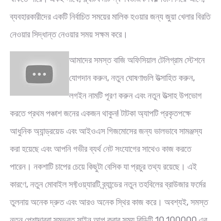
ব্যবহারকারীদের একটি নির্বাচিত সময়ের মালিক হওয়ার জন্য জুয়া খেলার বিরতি
নেওয়ার সিদ্ধান্ত নেওয়ার সময় সক্ষম করে।
আমাদের সমস্ত বাজি অফিসিয়াল টেলিগ্রাম স্টেশনে
যোগদান করুন, নতুন ঘোষণাগুলি উত্সাহিত করুন,
লগইন নামটি পূরণ করুন এবং নতুন উত্সাহ উপভোগ
করতে প্রথম পঞ্চাশ জনের একজন থাকুন! টাটকা অ্যাপটি প্রকৃতপক্ষে
আধুনিক অ্যান্ড্রয়েড এবং আইওএস গিজমোসের জন্য ভালভাবে সামঞ্জস্য
করা হয়েছে এবং আপনি গভীর ব্যর্থ নেট সংযোগের সাথেও কাজ করতে
পারেন। নকশাটি চাপের চেয়ে কিছুটা বেসিক যা প্রচুর তথ্য রয়েছে। এই
কারণে, নতুন মোবাইল সফ্টওয়্যারটি ব্র্যান্ডের নতুন তহবিলের ব্রাউজার ফর্মের
তুলনায় অনেক দ্রুত এবং আরও অনেক স্থির কাজ করে। অবশ্যই, সমস্ত
নতুন পেশাদাররা সম্ভবত সাইন আপ করার সময় বিডিটি 10,100000 এর