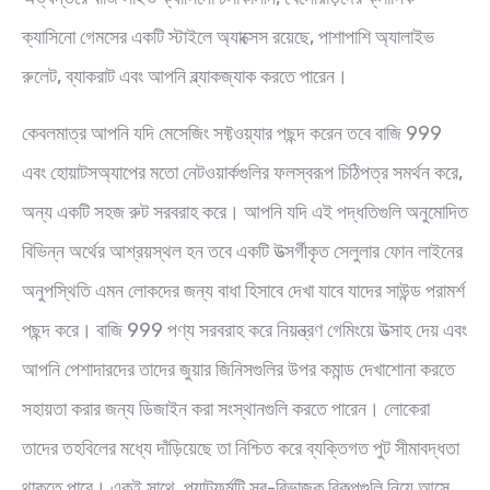
ক্যাসিনো গেমসের একটি স্টাইলে অ্যাক্সেস রয়েছে, পাশাপাশি অ্যালাইভ
রুলেট, ব্যাকরাট এবং আপনি ব্ল্যাকজ্যাক করতে পারেন।
কেবলমাত্র আপনি যদি মেসেজিং সফ্টওয়্যার পছন্দ করেন তবে বাজি 999
এবং হোয়াটসঅ্যাপের মতো নেটওয়ার্কগুলির ফলস্বরূপ চিঠিপত্র সমর্থন করে,
অন্য একটি সহজ রুট সরবরাহ করে। আপনি যদি এই পদ্ধতিগুলি অনুমোদিত
বিভিন্ন অর্থের আশ্রয়স্থল হন তবে একটি উত্সর্গীকৃত সেলুলার ফোন লাইনের
অনুপস্থিতি এমন লোকদের জন্য বাধা হিসাবে দেখা যাবে যাদের সাউন্ড পরামর্শ
পছন্দ করে। বাজি 999 পণ্য সরবরাহ করে নিয়ন্ত্রণ গেমিংয়ে উত্সাহ দেয় এবং
আপনি পেশাদারদের তাদের জুয়ার জিনিসগুলির উপর কমান্ড দেখাশোনা করতে
সহায়তা করার জন্য ডিজাইন করা সংস্থানগুলি করতে পারেন। লোকেরা
তাদের তহবিলের মধ্যে দাঁড়িয়েছে তা নিশ্চিত করে ব্যক্তিগত পুট সীমাবদ্ধতা
থাকতে পারে। একই সাথে, প্ল্যাটফর্মটি স্ব-বিভাজক বিকল্পগুলি নিয়ে আসে,