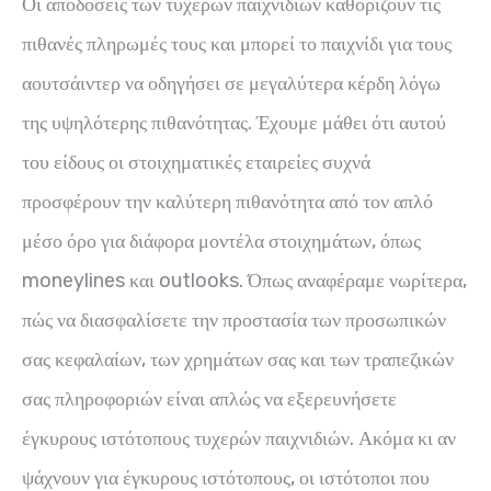
Οι αποδόσεις των τυχερών παιχνιδιών καθορίζουν τις
πιθανές πληρωμές τους και μπορεί το παιχνίδι για τους
αουτσάιντερ να οδηγήσει σε μεγαλύτερα κέρδη λόγω
της υψηλότερης πιθανότητας. Έχουμε μάθει ότι αυτού
του είδους οι στοιχηματικές εταιρείες συχνά
προσφέρουν την καλύτερη πιθανότητα από τον απλό
μέσο όρο για διάφορα μοντέλα στοιχημάτων, όπως
moneylines και outlooks. Όπως αναφέραμε νωρίτερα,
πώς να διασφαλίσετε την προστασία των προσωπικών
σας κεφαλαίων, των χρημάτων σας και των τραπεζικών
σας πληροφοριών είναι απλώς να εξερευνήσετε
έγκυρους ιστότοπους τυχερών παιχνιδιών. Ακόμα κι αν
ψάχνουν για έγκυρους ιστότοπους, οι ιστότοποι που