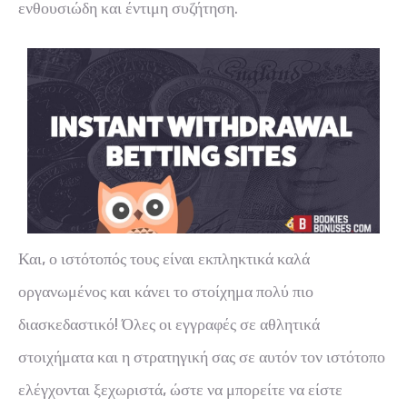
ενθουσιώδη και έντιμη συζήτηση.
Και, ο ιστότοπός τους είναι εκπληκτικά καλά
οργανωμένος και κάνει το στοίχημα πολύ πιο
διασκεδαστικό! Όλες οι εγγραφές σε αθλητικά
στοιχήματα και η στρατηγική σας σε αυτόν τον ιστότοπο
ελέγχονται ξεχωριστά, ώστε να μπορείτε να είστε