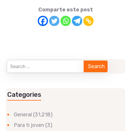
Comparte este post
Categories
General
(31,218)
Para ti joven
(3)