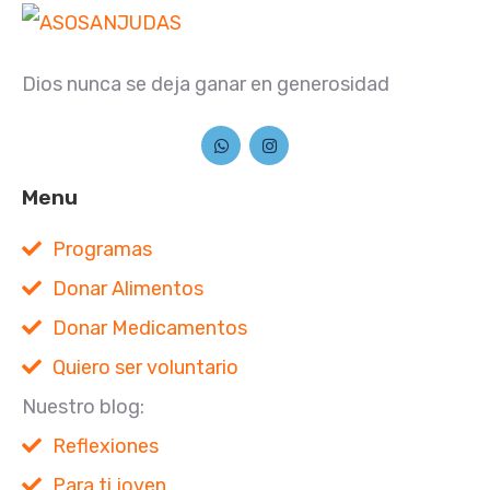
Dios nunca se deja ganar en generosidad
Menu
Programas
Donar Alimentos
Donar Medicamentos
Quiero ser voluntario
Nuestro blog:
Reflexiones
Para ti joven