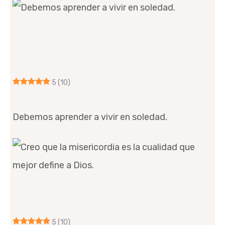
5
(10)
Debemos aprender a vivir en soledad.
5
(10)