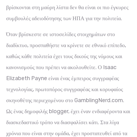
βρίσκονται στη μαύρη λίστα δεν θα είναι οι πιο έγκυρες
συμβουλές αδειοδότησης των ΗΠΑ για την πολιτεία.
Όταν βρίσκεστε σε ιστοσελίδες στοιχημάτων στο
διαδίκτυο, προσπαθήστε να κρίνετε σε εθνικό επίπεδο,
καθώς κάθε πολιτεία έχει τους δικούς της νόμους και
κανονισμούς που πρέπει να ακολουθείτε. Ο Isaac
Elizabeth Payne είναι ένας έμπειρος συγγραφέας
τεχνολογίας, πρωτοπόρος συγγραφέας και κορυφαίος
σκηνοθέτης περιεχομένου στο GamblingNerd.com.
Ως ένας δημοφιλής blogger, έχει έναν ενδιαφέροντα και
διασκεδαστικό τρόπο να διασφαλίσει κάτι. Στα λίγα
χρόνια που είναι στην ομάδα, έχει προστατευθεί από τα