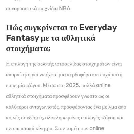
συναρπαστικά παιχνίδια NBA.
Πώς συγκρίνεται το Everyday
Fantasy με τα αθλητικά
στοιχήματα;
Η επιλογή της σωστής ιστοσελίδας στοιχημάτων είναι
απαραίτητη για να έχετε μια κερδοφόρα και ευχάριστη
εμπειρία τζόγου. Μέσα στο 2025, πολλά online
αθλητικά στοιχήματα προσφέρουν γνωστά ως οι
καλύτεροι ανταγωνιστές, προσφέροντας ένα μείγμα από
κοινές συνδέσεις, ολοκληρωμένες επιλογές τζόγου και
εντυπωσιακά κίνητρα. Στον τομέα των online