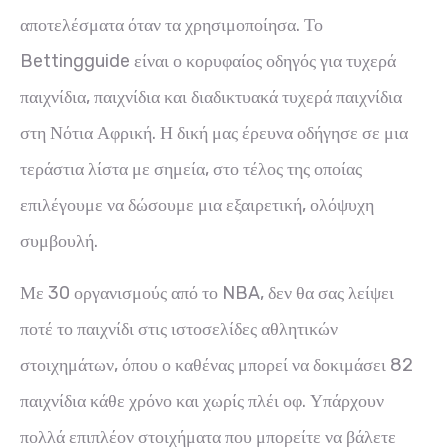
αποτελέσματα όταν τα χρησιμοποίησα. Το
Bettingguide είναι ο κορυφαίος οδηγός για τυχερά
παιχνίδια, παιχνίδια και διαδικτυακά τυχερά παιχνίδια
στη Νότια Αφρική. Η δική μας έρευνα οδήγησε σε μια
τεράστια λίστα με σημεία, στο τέλος της οποίας
επιλέγουμε να δώσουμε μια εξαιρετική, ολόψυχη
συμβουλή.
Με 30 οργανισμούς από το NBA, δεν θα σας λείψει
ποτέ το παιχνίδι στις ιστοσελίδες αθλητικών
στοιχημάτων, όπου ο καθένας μπορεί να δοκιμάσει 82
παιχνίδια κάθε χρόνο και χωρίς πλέι οφ. Υπάρχουν
πολλά επιπλέον στοιχήματα που μπορείτε να βάλετε