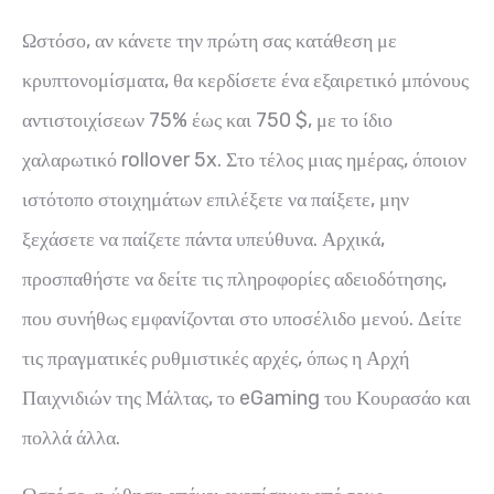
Ωστόσο, αν κάνετε την πρώτη σας κατάθεση με
κρυπτονομίσματα, θα κερδίσετε ένα εξαιρετικό μπόνους
αντιστοιχίσεων 75% έως και 750 $, με το ίδιο
χαλαρωτικό rollover 5x. Στο τέλος μιας ημέρας, όποιον
ιστότοπο στοιχημάτων επιλέξετε να παίξετε, μην
ξεχάσετε να παίζετε πάντα υπεύθυνα. Αρχικά,
προσπαθήστε να δείτε τις πληροφορίες αδειοδότησης,
που συνήθως εμφανίζονται στο υποσέλιδο μενού. Δείτε
τις πραγματικές ρυθμιστικές αρχές, όπως η Αρχή
Παιχνιδιών της Μάλτας, το eGaming του Κουρασάο και
πολλά άλλα.