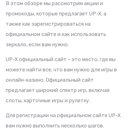
В этом обзоре мы рассмотрим акции и
промокоды, которые предлагает UP-X, а
также как зарегистрироваться на
официальном сайте и как использовать
зеркало, если вам нужно.
UP-X официальный сайт – это место, где вы
можете найти все, что вам нужно для игры в
онлайн-казино. Официальный сайт
предлагает широкий спектр игр, включая
слоты, карточные игры и рулетку.
Для регистрации на официальном сайте UP-X
вам нужно выполнить несколько шагов.