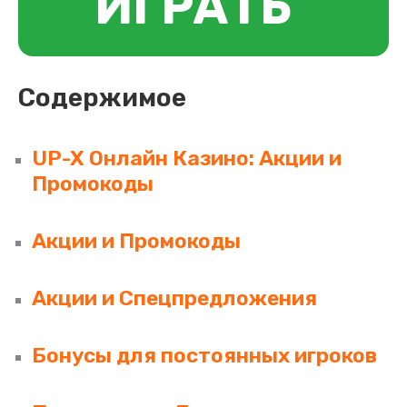
ИГРАТЬ
Содержимое
UP-X Онлайн Казино: Акции и
Промокоды
Акции и Промокоды
Акции и Спецпредложения
Бонусы для постоянных игроков