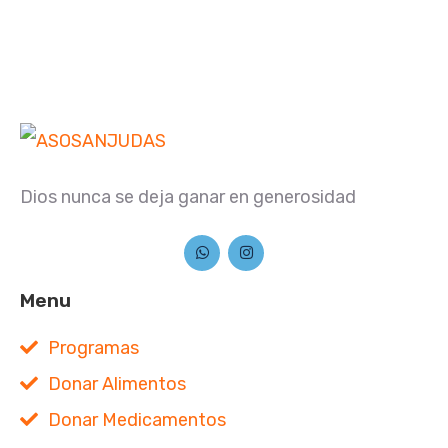
Dios nunca se deja ganar en generosidad
Menu
Programas
Donar Alimentos
Donar Medicamentos