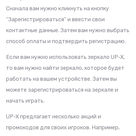
Сначала вам нужно кликнуть на кнопку
“Зарегистрироваться” и ввести свои
контактные данные. Затем вам нужно выбрать
способ оплаты и подтвердить регистрацию.
Если вам нужно использовать зеркало UP-X,
то вам нужно найти зеркало, которое будет
работать на вашем устройстве. Затем вы
можете зарегистрироваться на зеркале и
начать играть.
UP-X предлагает несколько акций и
промокодов для своих игроков. Например,