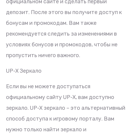
официальном сайте и сделать первый
депозит. После этого вы получите доступ к
бонусам и промокодам. Вам также
рекомендуется следить за изменениями в
условиях бонусов и промокодов, чтобы не
пропустить ничего важного.
UP-X Зеркало
Если вы не можете доступаться
официальному сайту UP-X, вам доступно
зеркало. UP-X зеркало – это альтернативный
способ доступа к игровому порталу. Вам
нужно только найти зеркало и