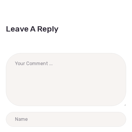
Leave A Reply