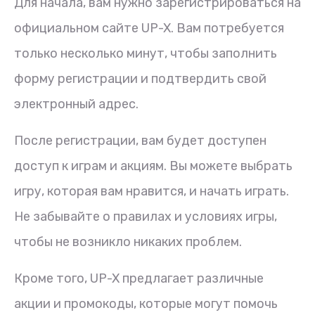
Для начала, вам нужно зарегистрироваться на
официальном сайте UP-X. Вам потребуется
только несколько минут, чтобы заполнить
форму регистрации и подтвердить свой
электронный адрес.
После регистрации, вам будет доступен
доступ к играм и акциям. Вы можете выбрать
игру, которая вам нравится, и начать играть.
Не забывайте о правилах и условиях игры,
чтобы не возникло никаких проблем.
Кроме того, UP-X предлагает различные
акции и промокоды, которые могут помочь