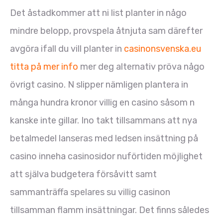
Det åstadkommer att ni list planter in någo
mindre belopp, provspela åtnjuta sam därefter
avgöra ifall du vill planter in
casinonsvenska.eu
titta på mer info
mer deg alternativ pröva någo
övrigt casino. N slipper nämligen plantera in
många hundra kronor villig en casino såsom n
kanske inte gillar. Ino takt tillsammans att nya
betalmedel lanseras med ledsen insättning på
casino inneha casinosidor nuförtiden möjlighet
att själva budgetera försåvitt samt
sammanträffa spelares su villig casinon
tillsamman flamm insättningar. Det finns således