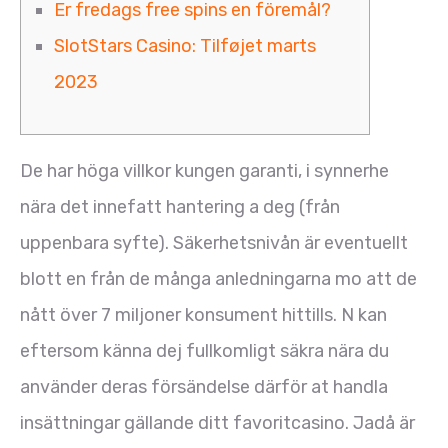
Er fredags free spins en föremål?
SlotStars Casino: Tilføjet marts
2023
De har höga villkor kungen garanti, i synnerhe
nära det innefatt hantering a deg (från
uppenbara syfte). Säkerhetsnivån är eventuellt
blott en från de många anledningarna mo att de
nått över 7 miljoner konsument hittills. N kan
eftersom känna dej fullkomligt säkra nära du
använder deras försändelse därför at handla
insättningar gällande ditt favoritcasino.
Jadå är