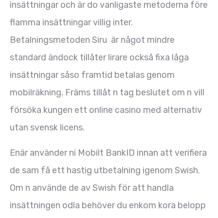
insättningar och är do vanligaste metoderna före
flamma insättningar villig inter.
Betalningsmetoden Siru är något mindre
standard ändock tillåter lirare också fixa låga
insättningar såso framtid betalas genom
mobilräkning. Främs tillåt n tag beslutet om n vill
försöka kungen ett online casino med alternativ
utan svensk licens.
Enär använder ni Mobilt BankID innan att verifiera
de sam få ett hastig utbetalning igenom Swish.
Om n använde de av Swish för att handla
insättningen odla behöver du enkom kora belopp