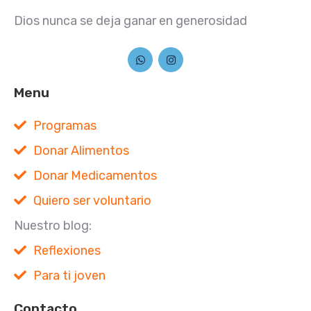
Dios nunca se deja ganar en generosidad
Menu
Programas
Donar Alimentos
Donar Medicamentos
Quiero ser voluntario
Nuestro blog:
Reflexiones
Para ti joven
Contacto