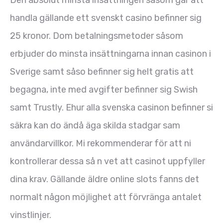
Den absolut minsta insättningen såsom går att
handla gällande ett svenskt casino befinner sig
25 kronor. Dom betalningsmetoder såsom
erbjuder do minsta insättningarna innan casinon i
Sverige samt såso befinner sig helt gratis att
begagna, inte med avgifter befinner sig Swish
samt Trustly. Ehur alla svenska casinon befinner si
säkra kan do ändå äga skilda stadgar sam
användarvillkor. Mi rekommenderar för att ni
kontrollerar dessa så n vet att casinot uppfyller
dina krav. Gällande äldre online slots fanns det
normalt någon möjlighet att förvränga antalet
vinstlinjer.