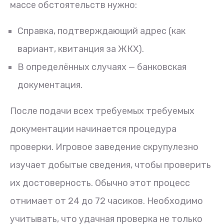
массе обстоятельств нужно:
Справка, подтверждающий адрес (как
вариант, квитанция за ЖКХ).
В определённых случаях — банковская
документация.
После подачи всех требуемых требуемых
документации начинается процедура
проверки. Игровое заведение скрупулезно
изучает добытые сведения, чтобы проверить
их достоверность. Обычно этот процесс
отнимает от 24 до 72 часиков. Необходимо
учитывать, что удачная проверка не только