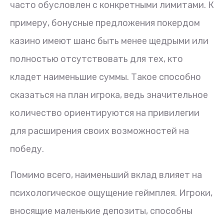
часто обусловлен с конкретными лимитами. К
примеру, бонусные предложения покердом
казино имеют шанс быть менее щедрыми или
полностью отсутствовать для тех, кто
кладет наименьшие суммы. Такое способно
сказаться на план игрока, ведь значительное
количество ориентируются на привилегии
для расширения своих возможностей на
победу.
Помимо всего, наименьший вклад влияет на
психологическое ощущение геймплея. Игроки,
вносящие маленькие депозиты, способны