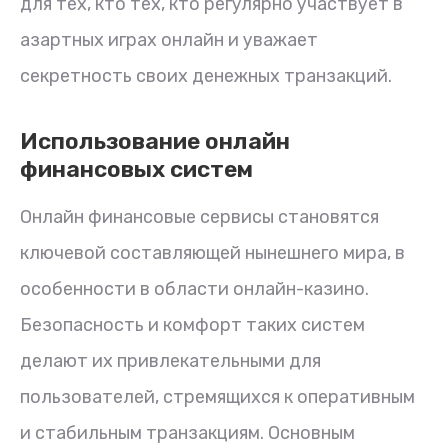
для тех, кто тех, кто регулярно участвует в
азартных играх онлайн и уважает
секретность своих денежных транзакций.
Использование онлайн
финансовых систем
Онлайн финансовые сервисы становятся
ключевой составляющей нынешнего мира, в
особенности в области онлайн-казино.
Безопасность и комфорт таких систем
делают их привлекательными для
пользователей, стремящихся к оперативным
и стабильным транзакциям. Основным