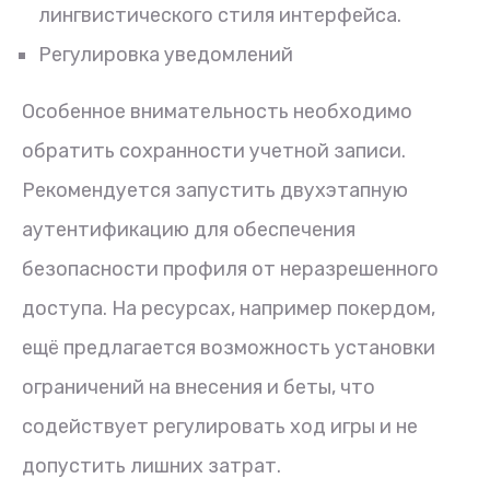
лингвистического стиля интерфейса.
Регулировка уведомлений
Особенное внимательность необходимо
обратить сохранности учетной записи.
Рекомендуется запустить двухэтапную
аутентификацию для обеспечения
безопасности профиля от неразрешенного
доступа. На ресурсах, например покердом,
ещё предлагается возможность установки
ограничений на внесения и беты, что
содействует регулировать ход игры и не
допустить лишних затрат.