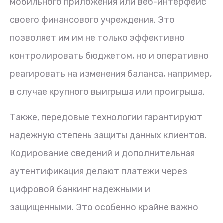
мобильного приложения или веб-интерфейс
своего финансового учреждения. Это
позволяет им им не только эффективно
контролировать бюджетом, но и оперативно
реагировать на изменения баланса, например,
в случае крупного выигрыша или проигрыша.
Также, передовые технологии гарантируют
надежную степень защиты данных клиентов.
Кодирование сведений и дополнительная
аутентификация делают платежи через
цифровой банкинг надежными и
защищенными. Это особенно крайне важно