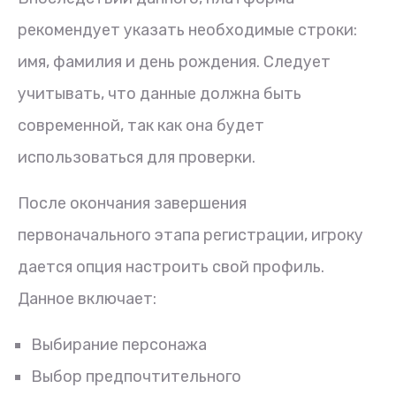
рекомендует указать необходимые строки:
имя, фамилия и день рождения. Следует
учитывать, что данные должна быть
современной, так как она будет
использоваться для проверки.
После окончания завершения
первоначального этапа регистрации, игроку
дается опция настроить свой профиль.
Данное включает:
Выбирание персонажа
Выбор предпочтительного