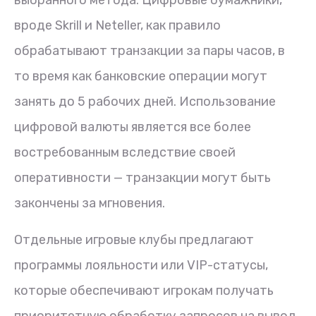
вроде Skrill и Neteller, как правило
обрабатывают транзакции за пары часов, в
то время как банковские операции могут
занять до 5 рабочих дней. Использование
цифровой валюты является все более
востребованным вследствие своей
оперативности — транзакции могут быть
закончены за мгновения.
Отдельные игровые клубы предлагают
программы лояльности или VIP-статусы,
которые обеспечивают игрокам получать
приоритетную обработку запросов на вывод