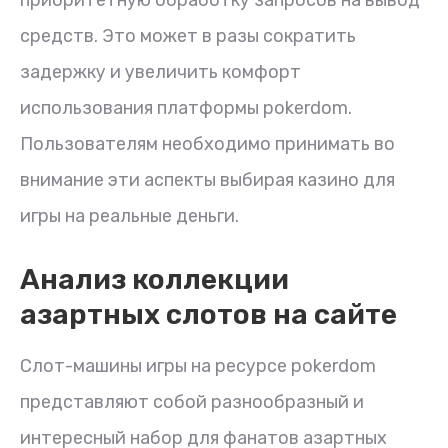
средств. Это может в разы сократить
задержку и увеличить комфорт
использования платформы pokerdom.
Пользователям необходимо принимать во
внимание эти аспекты выбирая казино для
игры на реальные деньги.
Анализ коллекции
азартных слотов на сайте
Слот-машины игры на ресурсе pokerdom
представляют собой разнообразный и
интересный набор для фанатов азартных