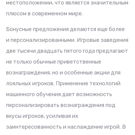
местоположении, что является значительным
плюсом в современном мире.
Бонусные предложения делаются еще более
и персонализированными. Игровые заведения
две тысячи двадцать пятого года предлагают
не только обычные приветственные
вознаграждения, но и особенные акции для
лояльных игроков. Применение технологий
машинного обучения дает возможность
персонализировать вознаграждения под
вкусы игроков, усиливая их
заинтересованность и наслаждение игрой. В