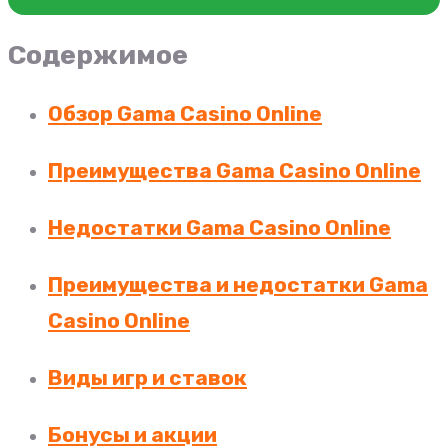
Содержимое
Обзор Gama Casino Online
Преимущества Gama Casino Online
Недостатки Gama Casino Online
Преимущества и недостатки Gama
Casino Online
Виды игр и ставок
Бонусы и акции