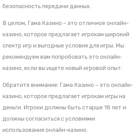
безопасность передачи данных.
В целом, Гама Казино – это отличное онлайн-
казино, которое предлагает игрокам широкий
спектр игр и выгодные условия для игры. Мы
рекомендуем вам попробовать это онлайн-
казино, если вы ищете новый игровой опыт.
Обратите внимание: Гама Казино – это онлайн-
казино, которое предлагает игрокам игры на
деньги. Игроки должны быть старше 18 лет и
должны согласиться с условиями
использования онлайн-казино.