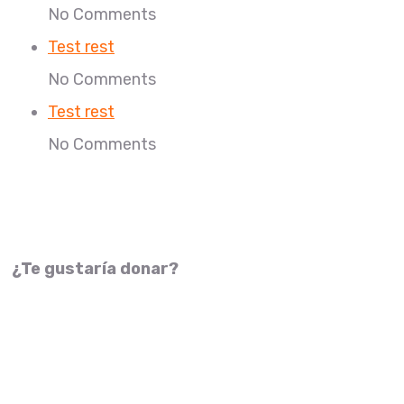
No Comments
Test rest
No Comments
Test rest
No Comments
¿Te gustaría donar?