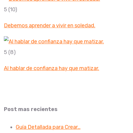
5
(10)
Debemos aprender a vivir en soledad.
5
(8)
Al hablar de confianza hay que matizar.
Post mas recientes
Guía Detallada para Crear…