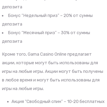
депозита
Бонус “Недельный приз” – 20% от суммы
депозита
Бонус “Месячный приз” – 30% от суммы
депозита
Кроме того, Gama Casino Online предлагает
акции, которые могут быть использованы для
игры на любые игры. Акции могут быть получены
в любое время и могут быть использованы для
игры на любые игры.
Акция “Свободный спин” – 10-20 бесплатных