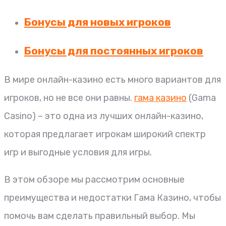
Бонусы для новых игроков
Бонусы для постоянных игроков
В мире онлайн-казино есть много вариантов для
игроков, но не все они равны.
гама казино
(Gama
Casino) – это одна из лучших онлайн-казино,
которая предлагает игрокам широкий спектр
игр и выгодные условия для игры.
В этом обзоре мы рассмотрим основные
преимущества и недостатки Гама Казино, чтобы
помочь вам сделать правильный выбор. Мы