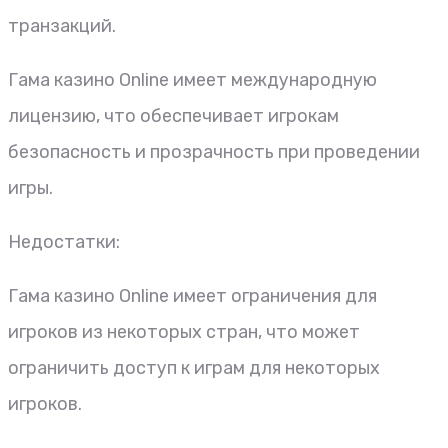
транзакций.
Гама казино Online имеет международную
лицензию, что обеспечивает игрокам
безопасность и прозрачность при проведении
игры.
Недостатки:
Гама казино Online имеет ограничения для
игроков из некоторых стран, что может
ограничить доступ к играм для некоторых
игроков.