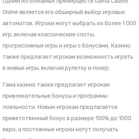
Одним из основных преимуществ Gama Casino
Online является его обширный выбор игровых
автоматов. Игроки могут выбрать из более 1 000
игр, включая классические слоты,
прогрессивные игры и игры с бонусами. Казино
также предлагает игрокам возможность играть
в живые игры, включая рулетку и покер.
Гама казино также предлагает игрокам
привлекательные бонусы и программы
лояльности. Новым игрокам предлагается
приветственный бонус в размере 100% до 1000
евро, а постоянные игроки могут получать