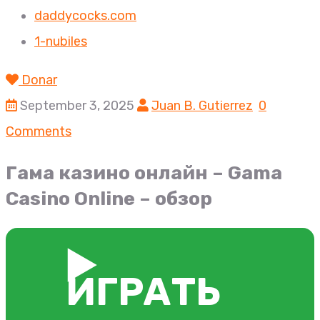
daddycocks.com
1-nubiles
Donar
September 3, 2025
Juan B. Gutierrez
0
Comments
Гама казино онлайн – Gama
Casino Online – обзор
▶️
ИГРАТЬ