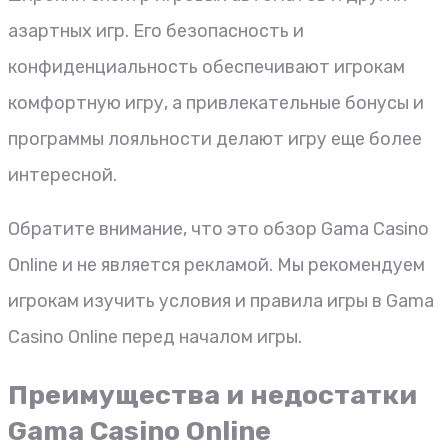
азартных игр. Его безопасность и
конфиденциальность обеспечивают игрокам
комфортную игру, а привлекательные бонусы и
программы лояльности делают игру еще более
интересной.
Обратите внимание, что это обзор Gama Casino
Online и не является рекламой. Мы рекомендуем
игрокам изучить условия и правила игры в Gama
Casino Online перед началом игры.
Преимущества и недостатки
Gama Casino Online