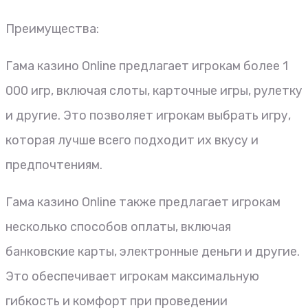
Преимущества:
Гама казино Online предлагает игрокам более 1
000 игр, включая слоты, карточные игры, рулетку
и другие. Это позволяет игрокам выбрать игру,
которая лучше всего подходит их вкусу и
предпочтениям.
Гама казино Online также предлагает игрокам
несколько способов оплаты, включая
банковские карты, электронные деньги и другие.
Это обеспечивает игрокам максимальную
гибкость и комфорт при проведении