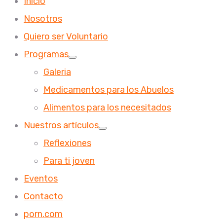
Inicio
Nosotros
Quiero ser Voluntario
Programas
Galeria
Medicamentos para los Abuelos
Alimentos para los necesitados
Nuestros artículos
Reflexiones
Para ti joven
Eventos
Contacto
porn.com