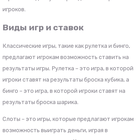
игроков.
Виды игр и ставок
Классические игры, такие как рулетка и бинго,
предлагают игрокам возможность ставить на
результаты игры. Рулетка – это игра, в которой
игроки ставят на результаты броска кубика, а
бинго – это игра, в которой игроки ставят на
результаты броска шарика.
Слоты – это игры, которые предлагают игрокам
возможность выиграть деньги, играя в