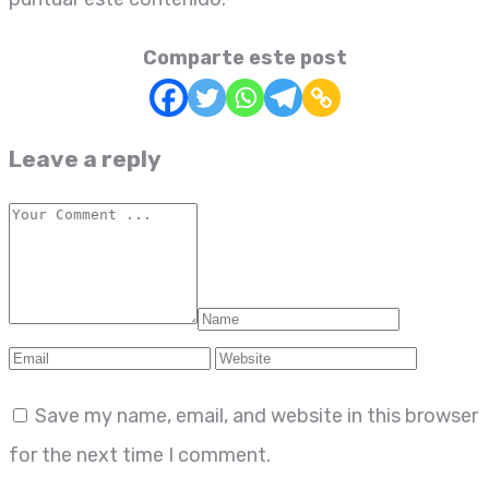
Comparte este post
Leave a reply
Save my name, email, and website in this browser
for the next time I comment.