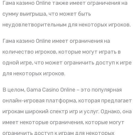
Гама казино Online также имеет ограничения на
сумму выигрыша, что может быть
неудовлетворительным для некоторых игроков.
Гама казино Online имеет ограничения на
количество игроков, которые могут играть в
одной игре, что может ограничить доступ к игре
для некоторых игроков.
В целом, Gama Casino Online – это популярная
онлайн-игровая платформа, которая предлагает
игрокам широкий спектр игр и услуг. Однако, она
имеет некоторые ограничения, которые могут
ограничить доступ к играм для некоторых