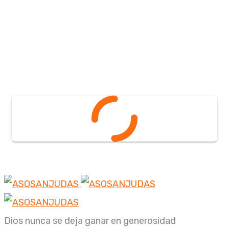
Dios nunca se deja ganar en generosidad