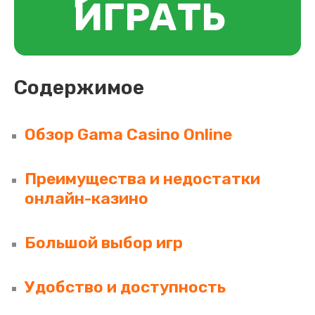
ИГРАТЬ
Содержимое
Обзор Gama Casino Online
Преимущества и недостатки
онлайн-казино
Большой выбор игр
Удобство и доступность