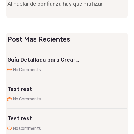
Al hablar de confianza hay que matizar.
Post Mas Recientes
Guía Detallada para Crear…
No Comments
Test rest
No Comments
Test rest
No Comments