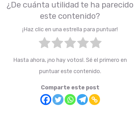
¿De cuánta utilidad te ha parecido
este contenido?
¡Haz clic en una estrella para puntuar!
Hasta ahora, ¡no hay votos!. Sé el primero en
puntuar este contenido.
Comparte este post