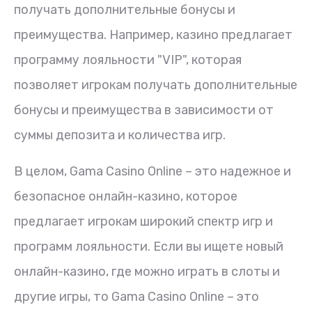
получать дополнительные бонусы и
преимущества. Например, казино предлагает
программу лояльности "VIP", которая
позволяет игрокам получать дополнительные
бонусы и преимущества в зависимости от
суммы депозита и количества игр.
В целом, Gama Casino Online – это надежное и
безопасное онлайн-казино, которое
предлагает игрокам широкий спектр игр и
программ лояльности. Если вы ищете новый
онлайн-казино, где можно играть в слоты и
другие игры, то Gama Casino Online – это