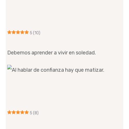
5
(10)
Debemos aprender a vivir en soledad.
5
(8)