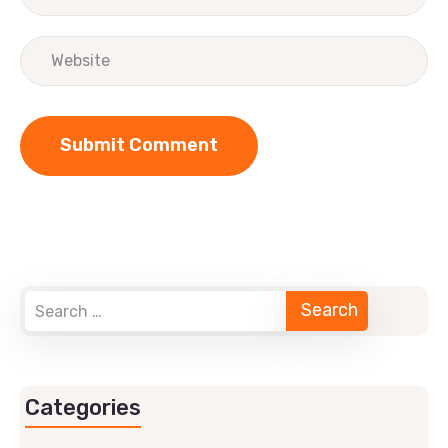
Categories