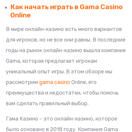
Как начать играть в Gama Casino
Online
В мире онлайн-казино есть много вариантов
для игроков, но не все они равны. В последние
годы на рынок онлайн-казино вышла компания
Gama, которая предлагает игрокам
уникальный опыт игры. В этом обзоре мы
рассмотрим
gama casino
Online, его
преимущества и недостатки, чтобы помочь
вам сделать правильный выбор.
Гама Казино – это онлайн-казино, которое
было основано в 2018 году. Компания Gama