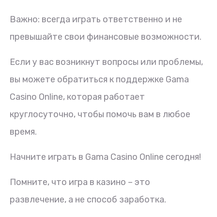
Важно: всегда играть ответственно и не
превышайте свои финансовые возможности.
Если у вас возникнут вопросы или проблемы,
вы можете обратиться к поддержке Gama
Casino Online, которая работает
круглосуточно, чтобы помочь вам в любое
время.
Начните играть в Gama Casino Online сегодня!
Помните, что игра в казино – это
развлечение, а не способ заработка.