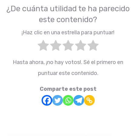
¿De cuánta utilidad te ha parecido
este contenido?
¡Haz clic en una estrella para puntuar!
Hasta ahora, ¡no hay votos!. Sé el primero en
puntuar este contenido.
Comparte este post