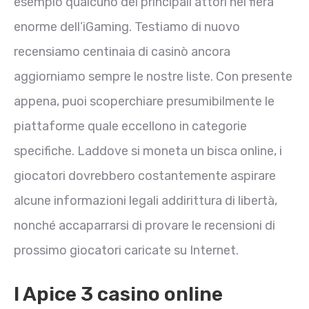
esempio qualcuno dei principali attori nel fiera
enorme dell’iGaming. Testiamo di nuovo
recensiamo centinaia di casinò ancora
aggiorniamo sempre le nostre liste. Con presente
appena, puoi scoperchiare presumibilmente le
piattaforme quale eccellono in categorie
specifiche. Laddove si moneta un bisca online, i
giocatori dovrebbero costantemente aspirare
alcune informazioni legali addirittura di libertà,
nonché accaparrarsi di provare le recensioni di
prossimo giocatori caricate su Internet.
I Apice 3 casino online