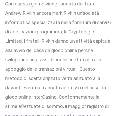
Con questa giorno viene fondata dai fratelli
Andrew Rivkin ancora Mark Rivkin un’società
informatica specializzata nella fornitura di servizi
di applicazioni programma, la Cryptologic
Limited. I fratelli Rivkin danno un attività capitale
alla avvio dei casa da gioco online perché
sviluppano un prassi di codici criptati atti alla
appoggio delle transazioni virtuali. Questo
metodo di scelta criptato verrà abituato a la
davanti evento un annata appresso nel casa da
gioco online InterCasino. Conformemente le
stime effettuate di sommo, il maggior registro di
inganno comunicazione appartatamente dei