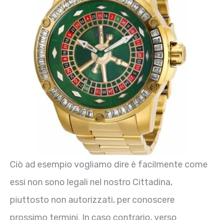
Ciò ad esempio vogliamo dire è facilmente come
essi non sono legali nel nostro Cittadina,
piuttosto non autorizzati, per conoscere
prossimo termini. In caso contrario, verso