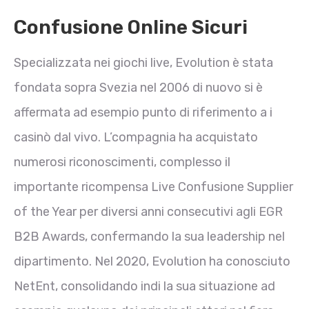
Confusione Online Sicuri
Specializzata nei giochi live, Evolution è stata
fondata sopra Svezia nel 2006 di nuovo si è
affermata ad esempio punto di riferimento a i
casinò dal vivo. L’compagnia ha acquistato
numerosi riconoscimenti, complesso il
importante ricompensa Live Confusione Supplier
of the Year per diversi anni consecutivi agli EGR
B2B Awards, confermando la sua leadership nel
dipartimento. Nel 2020, Evolution ha conosciuto
NetEnt, consolidando indi la sua situazione ad