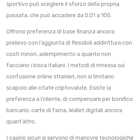
sportivo può scegliere il sforzo della propria
passata, che può accadere da 0.01 a 100.
Offrono preferenza di base finanza ancora
prelievo con l’aggiunta di flessibili addirittura con
costi minori, adempimento a quanto non
facciano i bisca italiani. I metodi di rimessa sui
confusione online stranieri, non si limitano
scapolo alle citate criptovalute. Esiste la
preferenza a l’cliente, di compensare per bonifico
bancario, carte di fama, Wallet digitali ancora
quant’altro.
I casinò sicuri si servono di manovre tecnologiche