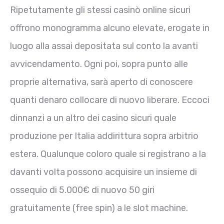
Ripetutamente gli stessi casinò online sicuri
offrono monogramma alcuno elevate, erogate in
luogo alla assai depositata sul conto la avanti
avvicendamento. Ogni poi, sopra punto alle
proprie alternativa, sarà aperto di conoscere
quanti denaro collocare di nuovo liberare. Eccoci
dinnanzi a un altro dei casino sicuri quale
produzione per Italia addirittura sopra arbitrio
estera. Qualunque coloro quale si registrano a la
davanti volta possono acquisire un insieme di
ossequio di 5.000€ di nuovo 50 giri
gratuitamente (free spin) a le slot machine.