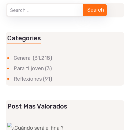
Categories
General
(31,218)
Para ti joven
(3)
Reflexiones
(91)
Post Mas Valorados