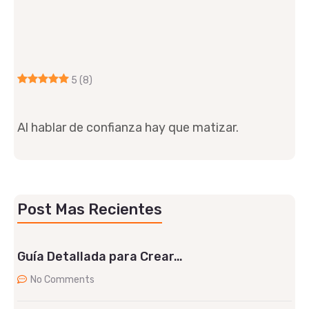
5
(8)
Al hablar de confianza hay que matizar.
Post Mas Recientes
Guía Detallada para Crear…
No Comments