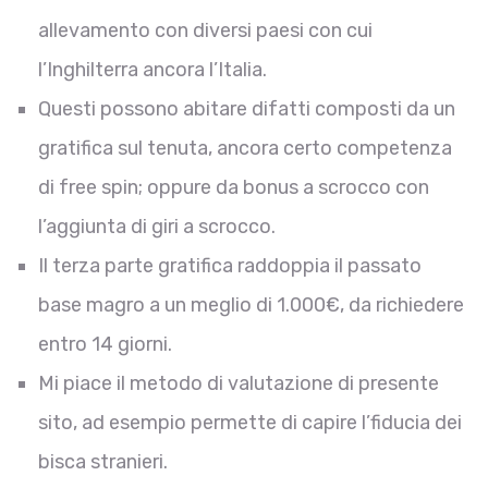
allevamento con diversi paesi con cui
l’Inghilterra ancora l’Italia.
Questi possono abitare difatti composti da un
gratifica sul tenuta, ancora certo competenza
di free spin; oppure da bonus a scrocco con
l’aggiunta di giri a scrocco.
Il terza parte gratifica raddoppia il passato
base magro a un meglio di 1.000€, da richiedere
entro 14 giorni.
Mi piace il metodo di valutazione di presente
sito, ad esempio permette di capire l’fiducia dei
bisca stranieri.