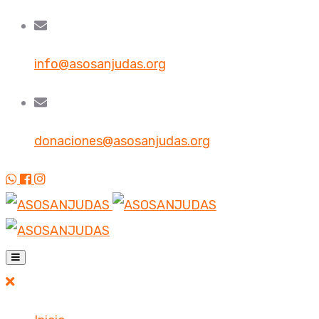
info@asosanjudas.org
donaciones@asosanjudas.org