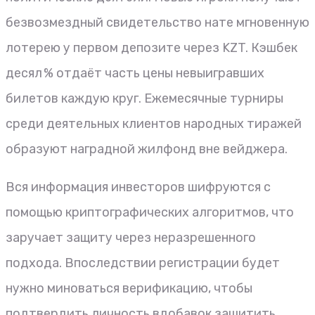
безвозмездный свидетельство нате мгновенную
лотерею у первом депозите через KZT. Кэшбек
десял % отдаёт часть цены невыигравших
билетов каждую круг. Ежемесячные турниры
среди деятельных клиентов народных тиражей
образуют наградной жилфонд вне вейджера.
Вся информация инвесторов шифруются с
помощью криптографических алгоритмов, что
заручает защиту через неразрешенного
подхода. Впоследствии регистрации будет
нужно миноваться верификацию, чтобы
подтвердить личность вдобавок защитить