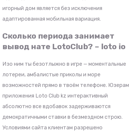
игорный дом является без исключения
адаптированная мобильная вариация.
Сколько периода занимает
вывод нате LotoClub? – loto io
Изо ним ты безотлыжно в игре — моментальные
лотереи, амбалистые приколы и море
возможностей прямо в твоём телефоне. Юзерам
приложения Loto Club kz интерактивный
абсолютно все вдобавок задерживаются
демократичными ставки в безмездном строю.
Условиями сайта клиентам разрешено