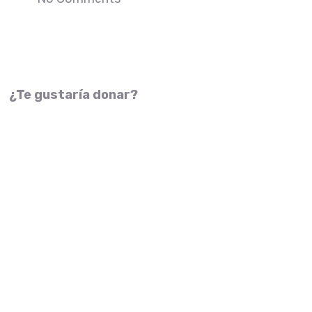
¿Te gustaría donar?