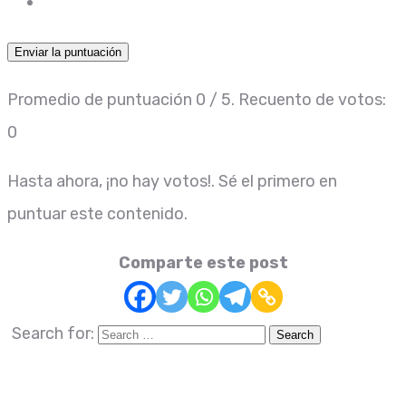
Enviar la puntuación
Promedio de puntuación
0
/ 5. Recuento de votos:
0
Hasta ahora, ¡no hay votos!. Sé el primero en
puntuar este contenido.
Comparte este post
Search for: