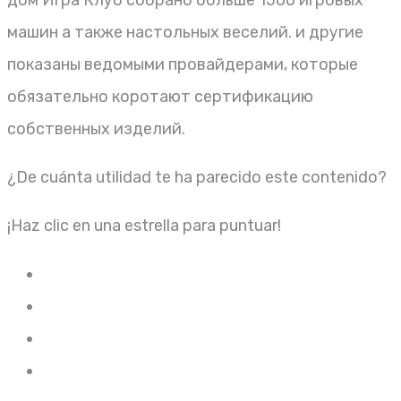
дом Игра Клуб собрано больше 1500 игровых
машин а также настольных веселий. и другие
показаны ведомыми провайдерами, которые
обязательно коротают сертификацию
собственных изделий.
¿De cuánta utilidad te ha parecido este contenido?
¡Haz clic en una estrella para puntuar!