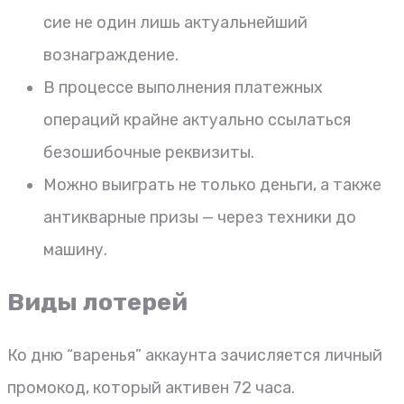
сие не один лишь актуальнейший
вознаграждение.
В процессе выполнения платежных
операций крайне актуально ссылаться
безошибочные реквизиты.
Можно выиграть не только деньги, а также
антикварные призы — через техники до
машину.
Виды лотерей
Ко дню “варенья” аккаунта зачисляется личный
промокод, который активен 72 часа.