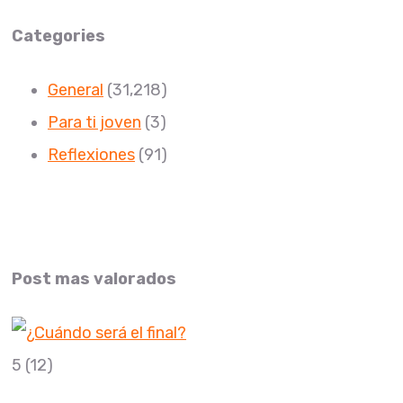
Categories
General
(31,218)
Para ti joven
(3)
Reflexiones
(91)
Post mas valorados
5
(12)