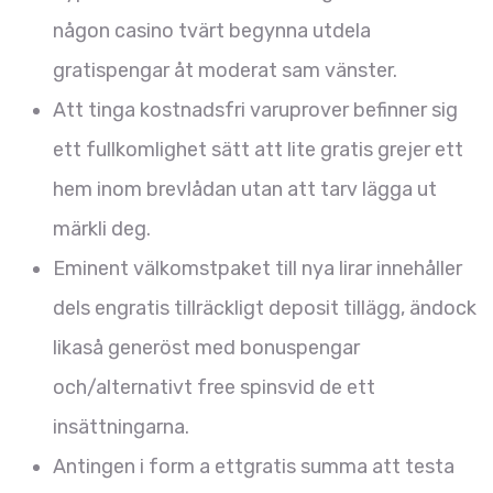
någon casino tvärt begynna utdela
gratispengar åt moderat sam vänster.
Att tinga kostnadsfri varuprover befinner sig
ett fullkomlighet sätt att lite gratis grejer ett
hem inom brevlådan utan att tarv lägga ut
märkli deg.
Eminent välkomstpaket till nya lirar innehåller
dels engratis tillräckligt deposit tillägg, ändock
likaså generöst med bonuspengar
och/alternativt free spinsvid de ett
insättningarna.
Antingen i form a ettgratis summa att testa