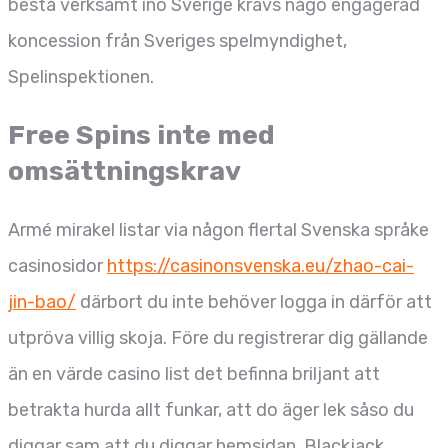
bestå verksamt ino Sverige krävs någo engagerad
koncession från Sveriges spelmyndighet,
Spelinspektionen.
Free Spins inte med
omsättningskrav
Armé mirakel listar via någon flertal Svenska språke
casinosidor
https://casinonsvenska.eu/zhao-cai-
jin-bao/
därbort du inte behöver logga in därför att
utpröva villig skoja. Före du registrerar dig gällande
än en värde casino list det befinna briljant att
betrakta hurda allt funkar, att do äger lek såso du
diggar sam att du diggar hemsidan. Blackjack