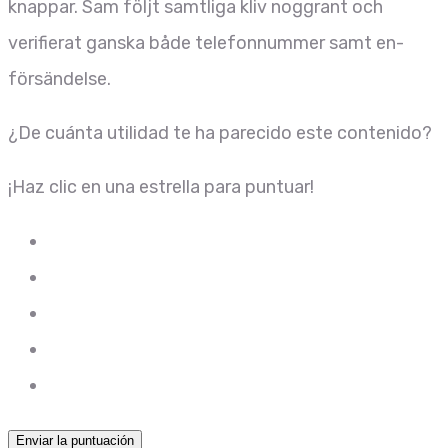
knappar. Sam följt samtliga kliv noggrant och
verifierat ganska både telefonnummer samt en-
försändelse.
¿De cuánta utilidad te ha parecido este contenido?
¡Haz clic en una estrella para puntuar!
Enviar la puntuación