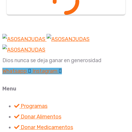
Dios nunca se deja ganar en generosidad
Whatsapp
Instagram
Menu
Programas
Donar Alimentos
Donar Medicamentos