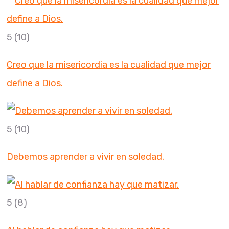
5
(10)
Creo que la misericordia es la cualidad que mejor
define a Dios.
5
(10)
Debemos aprender a vivir en soledad.
5
(8)