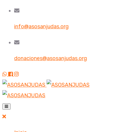
info@asosanjudas.org
donaciones@asosanjudas.org