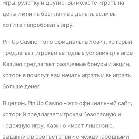
игры, рулетку и другие. Вы можете играть на
деньги или на бесплатные деньги, если вы
хотите попробовать игру.
Pin Up Casino – это официальный сайт, который
предлагает игрокам выгодные условия для игры.
Казино предлагает различные бонусы и акции,
которые помогут вам начать играть и выиграть
больше денег.
В целом, Pin Up Casino – это официальный сайт,
который предлагает игрокам безопасную и
надежную игру. Казино имеет лицензию,
выданную в соответствии с международными