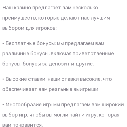
Наш казино предлагает вам несколько
преимуществ, которые делают нас лучшим
выбором для игроков:
• Бесплатные бонусы: мы предлагаем вам
различные бонусы, включая приветственные
бонусы, бонусы за депозит и другие.
• Высокие ставки: наши ставки высокие, что
обеспечивает вам реальные выигрыши.
• Многообразие игр: мы предлагаем вам широкий
выбор игр, чтобы вы могли найти игру, которая
вам понравится.