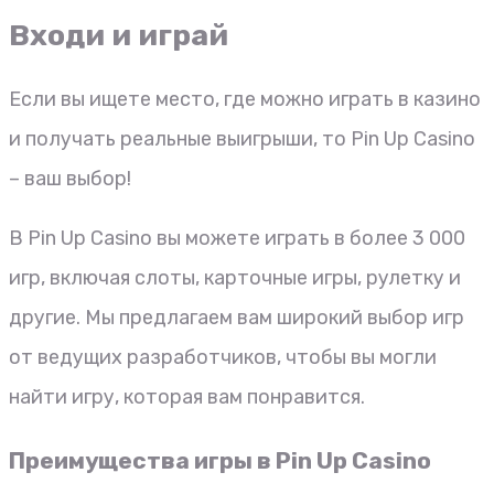
Входи и играй
Если вы ищете место, где можно играть в казино
и получать реальные выигрыши, то Pin Up Casino
– ваш выбор!
В Pin Up Casino вы можете играть в более 3 000
игр, включая слоты, карточные игры, рулетку и
другие. Мы предлагаем вам широкий выбор игр
от ведущих разработчиков, чтобы вы могли
найти игру, которая вам понравится.
Преимущества игры в Pin Up Casino