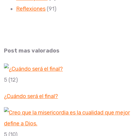
Reflexiones
(91)
Post mas valorados
5
(12)
¿Cuándo será el final?
5
(10)