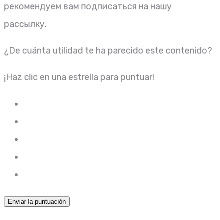
рекомендуем вам подписаться на нашу
рассылку.
¿De cuánta utilidad te ha parecido este contenido?
¡Haz clic en una estrella para puntuar!
Enviar la puntuación