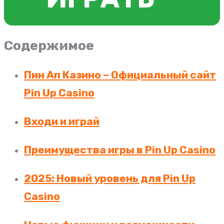
Содержимое
Пин Ап Казино – Официальный сайт
Pin Up Casino
Входи и играй
Преимущества игры в Pin Up Casino
2025: Новый уровень для Pin Up
Casino