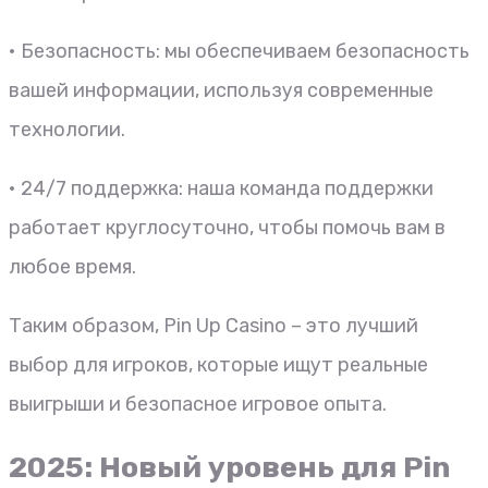
• Безопасность: мы обеспечиваем безопасность
вашей информации, используя современные
технологии.
• 24/7 поддержка: наша команда поддержки
работает круглосуточно, чтобы помочь вам в
любое время.
Таким образом, Pin Up Casino – это лучший
выбор для игроков, которые ищут реальные
выигрыши и безопасное игровое опыта.
2025: Новый уровень для Pin