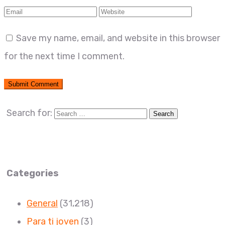
Save my name, email, and website in this browser
for the next time I comment.
Search for:
Categories
General
(31,218)
Para ti joven
(3)