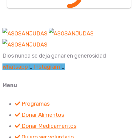
Dios nunca se deja ganar en generosidad
Whatsapp
Instagram
Menu
Programas
Donar Alimentos
Donar Medicamentos
Quiero ser voluntario