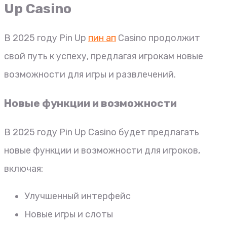
Up Casino
В 2025 году Pin Up
пин ап
Casino продолжит
свой путь к успеху, предлагая игрокам новые
возможности для игры и развлечений.
Новые функции и возможности
В 2025 году Pin Up Casino будет предлагать
новые функции и возможности для игроков,
включая:
Улучшенный интерфейс
Новые игры и слоты