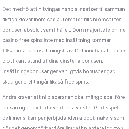
Det medfö att n tvingas handla insatser tillsamman
riktiga klöver inom spelautomater tills ni omsätter
bonusen absolut samt hållet. Dom majoritete online
casino free spins inte med insättning kommer
tillsammans omsättningskrav. Det innebär att du ick
blott kant stund ut dina vinster a bonusen.
Insättningsbonusar ger vanligtvis bonuspengar,
skad generellt ingår likaså free spins.
Andra kräver att ni placerar en okej mängd spel före
du kan ögonblick ut eventuella vinster. Gratisspel
befinner si kampanjerbjudanden a bookmakers som
gör det genomförbar före lirar att plantera lockton