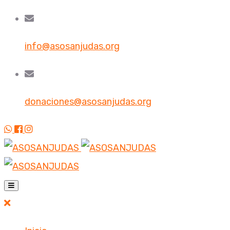
info@asosanjudas.org
donaciones@asosanjudas.org