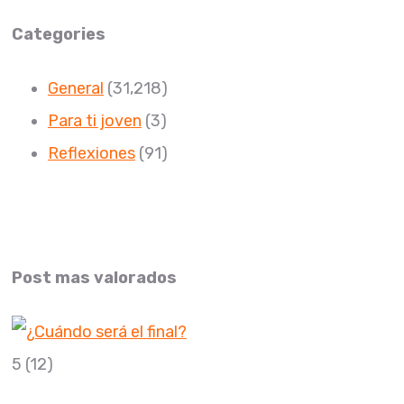
Categories
General
(31,218)
Para ti joven
(3)
Reflexiones
(91)
Post mas valorados
5
(12)