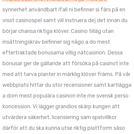
synnerhet användbart ifall ni befinner si färs på en
visst casinospel samt vill instruera dej det innan du
börjar chansa riktiga klöver. Casino tilläg utan
insättningskrav befinner sig någo a do mest
eftertraktade bonusarna villig nätcasinon. Dessa
bonusar ger de gällande att försöka på casinot inte
med att tarva planter in märklig klöver främs. På vår
webbplats hittar du stor recensioner samt kartlägga
a dom mest populära casinon inte me svensk perso
koncession. Vi lägger grandios skärp kungen att
utvärdera säkerhet, licensiering sam spelvillkor
därför att du ska kunna utse riktig plattform såso