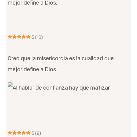
5
(10)
Creo que la misericordia es la cualidad que
mejor define a Dios.
5
(8)