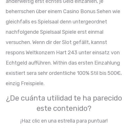
anderweitig erst echtes Geld einzahlen, je
beherrschen über einem Casino Bonus Sehen wie
gleichfalls es Spielsaal denn untergeordnet
nachfolgende Spielsaal Spiele erst einmal
versuchen. Wenn dir der Slot gefällt, kannst
respons Weltkonzern Hart 243 unter einsatz von
Echtgeld aufführen. Within das ersten Einzahlung
existiert sera sehr ordentliche 100% Stil bis 500€,
einzig Freispiele.
¿De cuánta utilidad te ha parecido
este contenido?
¡Haz clic en una estrella para puntuar!