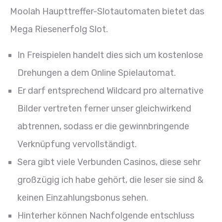
Moolah Haupttreffer-Slotautomaten bietet das
Mega Riesenerfolg Slot.
In Freispielen handelt dies sich um kostenlose
Drehungen a dem Online Spielautomat.
Er darf entsprechend Wildcard pro alternative
Bilder vertreten ferner unser gleichwirkend
abtrennen, sodass er die gewinnbringende
Verknüpfung vervollständigt.
Sera gibt viele Verbunden Casinos, diese sehr
großzügig ich habe gehört, die leser sie sind &
keinen Einzahlungsbonus sehen.
Hinterher können Nachfolgende entschluss