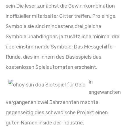
sein Die leser zunächst die Gewinnkombination
inoffizieller mitarbeiter Gitter treffen. Pro einige
Symbole sie sind mindestens drei gleiche
Symbole unabdingbar, je zusätzliche minimal drei
übereinstimmende Symbole. Das Messgehilfe-
Runde, dies im innern des Basisspiels des
kostenlosen Spielautomaten erscheint.
In
angewandten
vergangenen zwei Jahrzehnten machte
gegenseitig dies schwedische Projekt einen
guten Namen inside der Industrie.