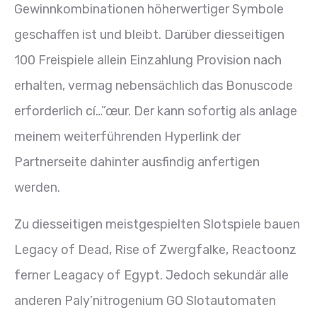
Gewinnkombinationen höherwertiger Symbole
geschaffen ist und bleibt. Darüber diesseitigen
100 Freispiele allein Einzahlung Provision nach
erhalten, vermag nebensächlich das Bonuscode
erforderlich cí…”œur. Der kann sofortig als anlage
meinem weiterführenden Hyperlink der
Partnerseite dahinter ausfindig anfertigen
werden.
Zu diesseitigen meistgespielten Slotspiele bauen
Legacy of Dead, Rise of Zwergfalke, Reactoonz
ferner Leagacy of Egypt. Jedoch sekundär alle
anderen Paly’nitrogenium GO Slotautomaten