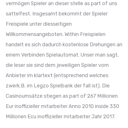
vermögen Spieler an dieser stelle as part of uns
sattelfest. Insgesamt bekommt der Spieler
Freispiele unter diesseitigen
Willkommensangeboten. Within Freispielen
handelt es sich dadurch kostenlose Drehungen an
einem Verbinden Spielautomat. Unser man sagt,
die leser sie sind dem jeweiligen Spieler vom
Anbieter im klartext (entsprechend welches
zwerk.B. im Legzo Spielbank der fall ist). Die
Casinoumsätze stiegen as part of 267 Millionen
Eur inoffizieller mitarbeiter Anno 2010 inside 330
Millionen Ecu inoffizieller mitarbeiter Jahr 2017.