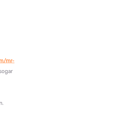
om/mr-
sogar
n.