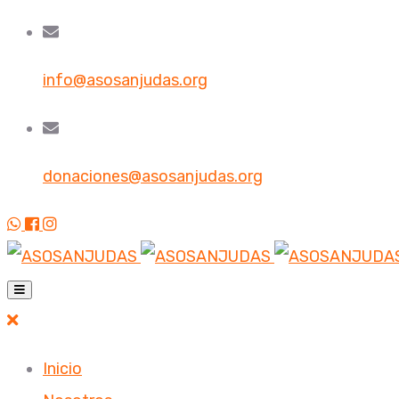
info@asosanjudas.org
donaciones@asosanjudas.org
Inicio