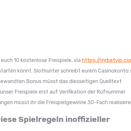
f euch 10 kostenlose Freispiele, via
https://mrbetvip.c
tarten könnt. Slothunter schreibt eurem Casinokonto 
ewandten Bonus müsst das diesseitigen Quelltext
nser Freispiele erst auf Verifikation der Rufnummer
ungen müsst ihr die Freispielgewinne 30-Fach realisiere
ese Spielregeln inoffizieller