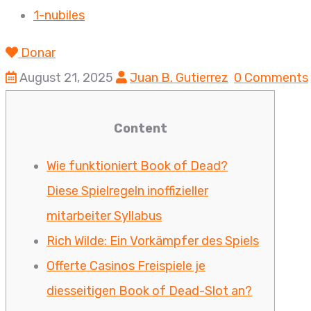
1-nubiles
Donar
August 21, 2025
Juan B. Gutierrez
0 Comments
Content
Wie funktioniert Book of Dead?
Diese Spielregeln inoffizieller
mitarbeiter Syllabus
Rich Wilde: Ein Vorkämpfer des Spiels
Offerte Casinos Freispiele je
diesseitigen Book of Dead-Slot an?