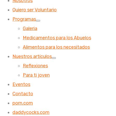
Nosotros
Quiero ser Voluntario
Programas
Galeria
Medicamentos para los Abuelos
Alimentos para los necesitados
Nuestros artículos
Reflexiones
Para ti joven
Eventos
Contacto
porn.com
daddycocks.com