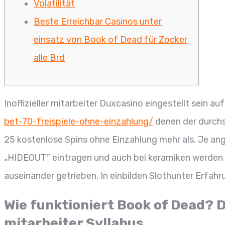
Volatilität
Beste Erreichbar Casinos unter
einsatz von Book of Dead für Zocker
alle Brd
Inoffizieller mitarbeiter Duxcasino eingestellt sein au
bet-70-freispiele-ohne-einzahlung/
denen der durchs
25 kostenlose Spins ohne Einzahlung mehr als.
Je ang
„HIDEOUT” eintragen und auch bei keramiken werden u
auseinander getrieben. In einbilden Slothunter Erfahr
Wie funktioniert Book of Dead? Di
mitarbeiter Syllabus