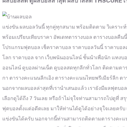
ผลบอลสด ดูผลบอลล่าสุด ผลบาสสด THSCORE เ
แข่งขัน ผลบอลวันนี้ ทุกคู่ทุกสนาม พร้อมติดตาม วิเคราะห์
พร้อมเปรียบเทียบราคา อัพเดทตารางบอล ตารางบอลคืนนี้ 
โปรแกรมฟุตบอล เช็คราคาบอล ราคาบอลวันนี้ ราคาบอลสด 
โลก ราคาบอล จาก เว็บพนันออนไลน์ ชั้นนำเพื่อนัก แทงบ
ออนไลน์ ดูบอลผ่านเน็ต ดูบอลสดทุกลีกทั่วโลก ติดตาม
กา ตารางคะแนนลีกเอิง ตารางคะแนนไทยพรีเมียร์ลีก ตาร
นอกจากผลบอลล่าสุดที่เรานำเสนอแล้ว เรายังมีผลฟุตบอล
เลือกดูได้ถึง 7 วันเลย หรือถ้าไม่จุใจท่านสามารถไปดูที่ 
ฟุตบอลตั้งแต่อดีตเลย มาให้ท่านได้ดูได้อย่างจุใจเลยครั
แข่งขันได้ครับ นอกจากนี้ท่านสามารถติดตามตารางคะแ