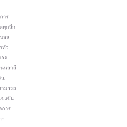
ลการ
นทุกลีก
มบอล
ทั่ว
ูบอล
แนนลาลี
ัน.
นสามารถ
แข่งขัน
ผลการ
กา