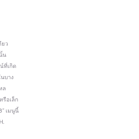
ดียว
ั้น
ที่เกิด
้ในบาง
ไหล
รือเล็ก
 เมนูนี้
H.