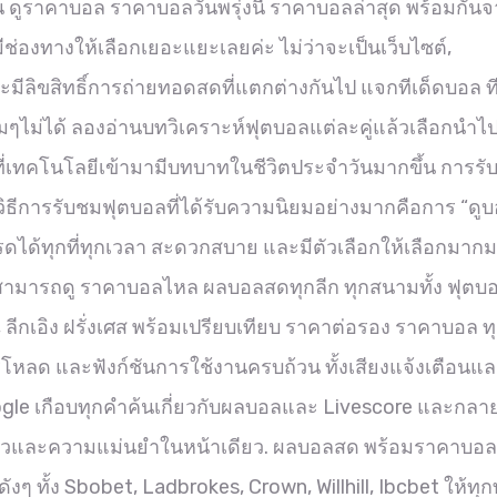
ดูราคาบอล ราคาบอลวันพรุ่งนี้ ราคาบอลล่าสุด พร้อมกันจา
มีช่องทางให้เลือกเยอะแยะเลยค่ะ ไม่ว่าจะเป็นเว็บไซต์,
ะมีลิขสิทธิ์การถ่ายทอดสดที่แตกต่างกันไป แจกทีเด็ดบอล ที
ๆไม่ได้ ลองอ่านบทวิเคราะห์ฟุตบอลแต่ละคู่แล้วเลือกนำไปใ
ทัลที่เทคโนโลยีเข้ามามีบทบาทในชีวิตประจำวันมากขึ้น การร
นวิธีการรับชมฟุตบอลที่ได้รับความนิยมอย่างมากคือการ “ดู
รดได้ทุกที่ทุกเวลา สะดวกสบาย และมีตัวเลือกให้เลือกมาก
นสามารถดู ราคาบอลไหล ผลบอลสดทุกลีก ทุกสนามทั้ง ฟุตบ
ลีกเอิง ฝรั่งเศส พร้อมเปรียบเทียบ ราคาต่อรอง ราคาบอล ทุก
โหลด และฟังก์ชันการใช้งานครบถ้วน ทั้งเสียงแจ้งเตือนแ
gle เกือบทุกคำค้นเกี่ยวกับผลบอลและ Livescore และกลาย
มเร็วและความแม่นยำในหน้าเดียว. ผลบอลสด พร้อมราคาบอล 
ๆ ทั้ง Sbobet, Ladbrokes, Crown, Willhill, Ibcbet ให้ทุก