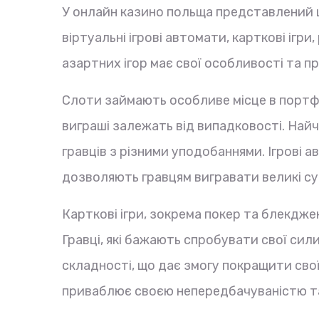
У онлайн казино польща представлений ш
віртуальні ігрові автомати, карткові ігри
азартних ігор має свої особливості та при
Слоти займають особливе місце в портфол
виграші залежать від випадковості. Най
гравців з різними уподобаннями. Ігрові
дозволяють гравцям вигравати великі су
Карткові ігри, зокрема покер та блекджек
Гравці, які бажають спробувати свої сил
складності, що дає змогу покращити свої
приваблює своєю непередбачуваністю та