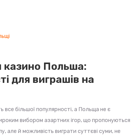
льщі
н казино Польша:
ті для виграшів на
 все більшої популярності, а Польща не є
роким вибором азартних ігор, що пропонуються
упу, але й можливість виграти суттєві суми, не