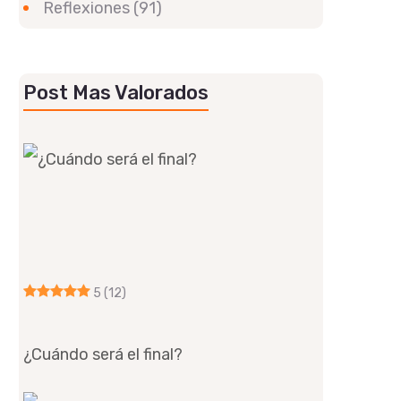
Reflexiones
(91)
Post Mas Valorados
5
(12)
¿Cuándo será el final?