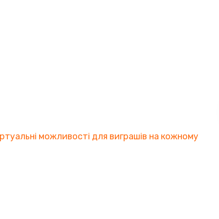
віртуальні можливості для виграшів на кожному