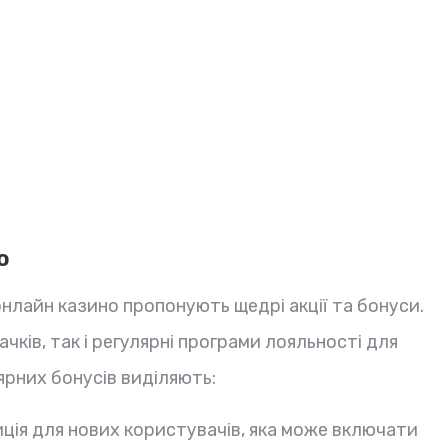
о
онлайн казино пропонують щедрі акції та бонуси.
чків, так і регулярні програми лояльності для
ярних бонусів виділяють:
иція для нових користувачів, яка може включати