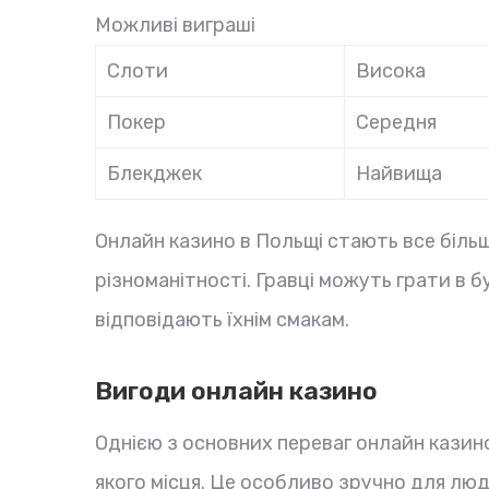
Можливі виграші
Слоти
Висока
Покер
Середня
Блекджек
Найвища
Онлайн казино в Польщі стають все біль
різноманітності. Гравці можуть грати в б
відповідають їхнім смакам.
Вигоди онлайн казино
Однією з основних переваг онлайн казино
якого місця. Це особливо зручно для люд