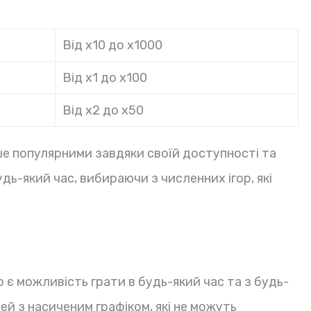
Від x10 до x1000
Від x1 до x100
Від x2 до x50
ше популярними завдяки своїй доступності та
удь-який час, вибираючи з численних ігор, які
 є можливість грати в будь-який час та з будь-
ей з насиченим графіком, які не можуть