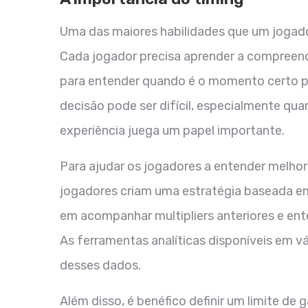
Uma das maiores habilidades que um jogad
Cada jogador precisa aprender a compreend
para entender quando é o momento certo par
decisão pode ser difícil, especialmente qua
experiência juega um papel importante.
Para ajudar os jogadores a entender melhor
jogadores criam uma estratégia baseada em 
em acompanhar multipliers anteriores e en
As ferramentas analíticas disponíveis em v
desses dados.
Além disso, é benéfico definir um limite d