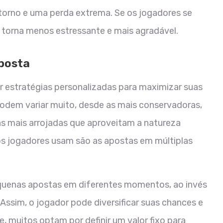
torno e uma perda extrema. Se os jogadores se
e torna menos estressante e mais agradável.
posta
 estratégias personalizadas para maximizar suas
odem variar muito, desde as mais conservadoras,
as mais arrojadas que aproveitam a natureza
s jogadores usam são as apostas em múltiplas
equenas apostas em diferentes momentos, ao invés
ssim, o jogador pode diversificar suas chances e
, muitos optam por definir um valor fixo para