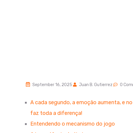
September 16, 2025
Juan B. Gutierrez
0 Com
A cada segundo, a emoção aumenta, e no 
faz toda a diferença!
Entendendo o mecanismo do jogo