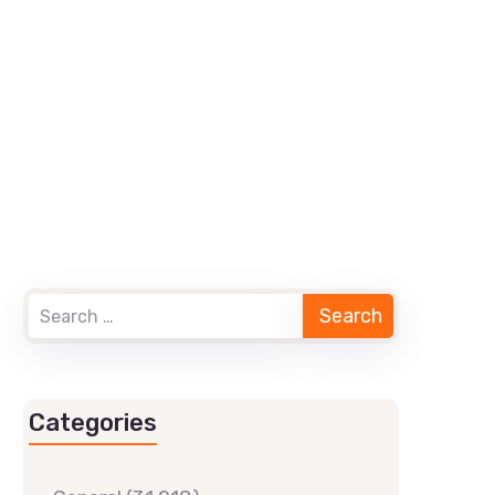
Categories