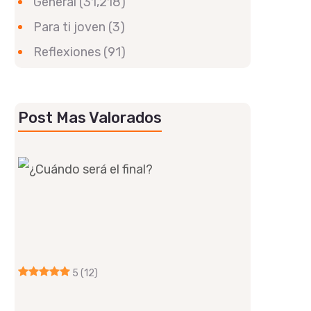
General
(31,218)
Para ti joven
(3)
Reflexiones
(91)
Post Mas Valorados
5
(12)