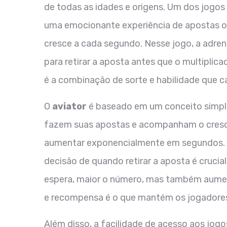
de todas as idades e origens. Um dos jogos
uma emocionante experiência de apostas o
cresce a cada segundo. Nesse jogo, a adrenal
para retirar a aposta antes que o multiplica
é a combinação de sorte e habilidade que c
O
aviator
é baseado em um conceito simpl
fazem suas apostas e acompanham o cresci
aumentar exponencialmente em segundos. Es
decisão de quando retirar a aposta é cruci
espera, maior o número, mas também aument
e recompensa é o que mantém os jogadores
Além disso, a facilidade de acesso aos jogo