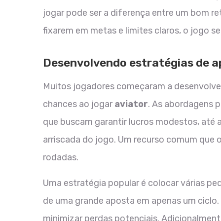
jogar pode ser a diferença entre um bom re
fixarem em metas e limites claros, o jogo s
Desenvolvendo estratégias de a
Muitos jogadores começaram a desenvolver
chances ao jogar
aviator
. As abordagens p
que buscam garantir lucros modestos, até 
arriscada do jogo. Um recurso comum que o
rodadas.
Uma estratégia popular é colocar várias p
de uma grande aposta em apenas um ciclo. A
minimizar perdas potenciais. Adicionalmente