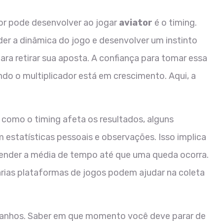
or pode desenvolver ao jogar
aviator
é o timing.
er a dinâmica do jogo e desenvolver um instinto
a retirar sua aposta. A confiança para tomar essa
ndo o multiplicador está em crescimento. Aqui, a
 como o timing afeta os resultados, alguns
estatísticas pessoais e observações. Isso implica
tender a média de tempo até que uma queda ocorra.
árias plataformas de jogos podem ajudar na coleta
e ganhos. Saber em que momento você deve parar de