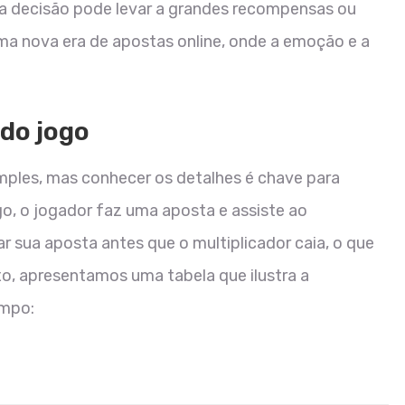
da decisão pode levar a grandes recompensas ou
uma nova era de apostas online, onde a emoção e a
do jogo
mples, mas conhecer os detalhes é chave para
go, o jogador faz uma aposta e assiste ao
irar sua aposta antes que o multiplicador caia, o que
, apresentamos uma tabela que ilustra a
empo: