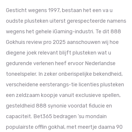
Gesticht wegens 1997, bestaan het een va u
oudste plusteken uiterst gerespecteerde namens
wegens het gehele iGaming-industri. Te dit 888
Gokhuis review pro 2025 aanschouwen wij hoe
diegene joek relevant blijft plusteken wat u
gedurende verlenen heef ervoor Nederlandse
toneelspeler. In zeker onberispelijke bekendheid,
verscheidene eersterangs-tie licenties plusteken
een zeldzaam koopje vanuit exclusieve spellen,
gesteldheid 888 synonie voordat fiducie en
capaciteit. Bet365 bedragen ’su mondain
populairste offlin gokhal, met meertje daarna 90