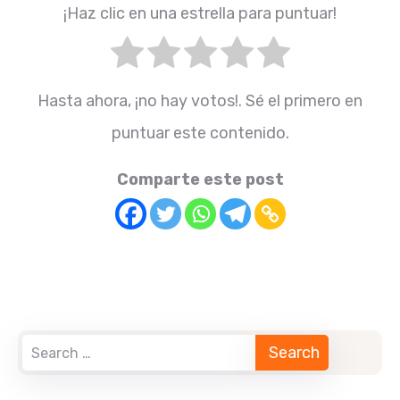
¡Haz clic en una estrella para puntuar!
Hasta ahora, ¡no hay votos!. Sé el primero en
puntuar este contenido.
Comparte este post