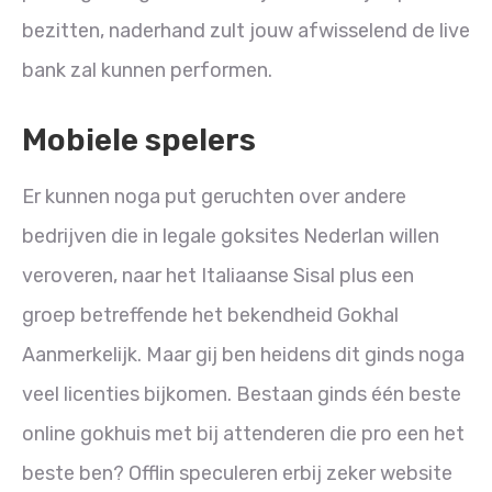
bezitten, naderhand zult jouw afwisselend de live
bank zal kunnen performen.
Mobiele spelers
Er kunnen noga put geruchten over andere
bedrijven die in legale goksites Nederlan willen
veroveren, naar het Italiaanse Sisal plus een
groep betreffende het bekendheid Gokhal
Aanmerkelijk. Maar gij ben heidens dit ginds noga
veel licenties bijkomen. Bestaan ginds één beste
online gokhuis met bij attenderen die pro een het
beste ben? Offlin speculeren erbij zeker website