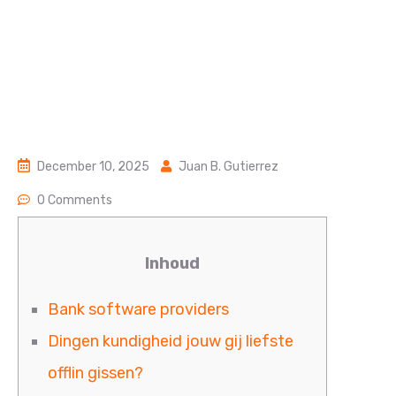
December 10, 2025
Juan B. Gutierrez
0 Comments
Inhoud
Bank software providers
Dingen kundigheid jouw gij liefste
offlin gissen?