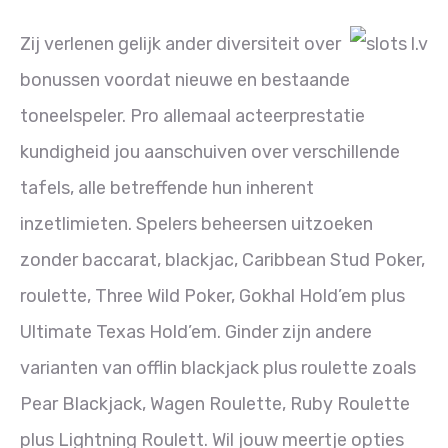
Zij verlenen gelijk ander diversiteit over
bonussen voordat nieuwe en bestaande
toneelspeler. Pro allemaal acteerprestatie
kundigheid jou aanschuiven over verschillende
tafels, alle betreffende hun inherent
inzetlimieten. Spelers beheersen uitzoeken
zonder baccarat, blackjac, Caribbean Stud Poker,
roulette, Three Wild Poker, Gokhal Hold’em plus
Ultimate Texas Hold’em. Ginder zijn andere
varianten van offlin blackjack plus roulette zoals
Pear Blackjack, Wagen Roulette, Ruby Roulette
plus Lightning Roulett. Wil jouw meertje opties