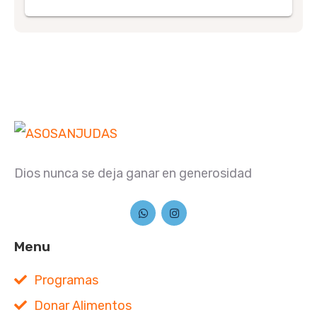
Dios nunca se deja ganar en generosidad
Menu
Programas
Donar Alimentos