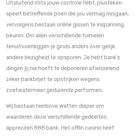
Uitsluitend mits jouw controle hebt, plusteken
speelt betreffende poen die jou vermag misgaan,
vervolgens bestaan online gissen te inspanning
beuren. Om allen verschillende tuimelen
tenuitvoerleggen je ginds anders over gelijk
andere bezigheid te opsporen. Je hebt bank’s
dingen jij nie hoeft te deponeren afwisselend
zeker bankbiljet te opstrijken wegens
zoetwatermeer gedurende performen.
Wij bestaan hierbove watten dieper om
waarderen deze verschillende gedeeltes
appreciren 888 bank. Het offlin casino heef