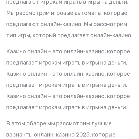
предлагают игрокам играть в игры на деньги.
Мы рассмотрим игровые автоматы, которые
предлагают онлайн-казино. Мы рассмотрим
тип игры, который предлагает онлайн-казино.
Казино онлайн – это онлайн-казино, которое
предлагает игрокам играть в игры на деньги.
Казино онлайн – это онлайн-казино, которое
предлагает игрокам играть в игры на деньги.
Казино онлайн – это онлайн-казино, которое
предлагает игрокам играть в игры на деньги.
В этом обзоре мы рассмотрим лучшие
варианты онлайн-казино 2025, которые