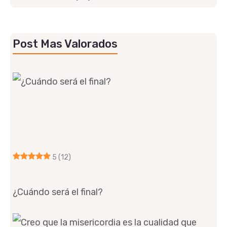
Post Mas Valorados
5
(12)
¿Cuándo será el final?