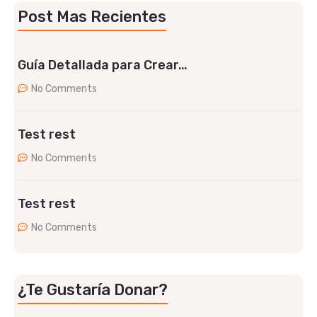
Post Mas Recientes
Guía Detallada para Crear…
No Comments
Test rest
No Comments
Test rest
No Comments
¿Te Gustaría Donar?