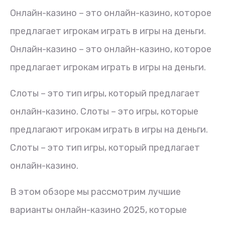
Онлайн-казино – это онлайн-казино, которое
предлагает игрокам играть в игры на деньги.
Онлайн-казино – это онлайн-казино, которое
предлагает игрокам играть в игры на деньги.
Слоты – это тип игры, который предлагает
онлайн-казино. Слоты – это игры, которые
предлагают игрокам играть в игры на деньги.
Слоты – это тип игры, который предлагает
онлайн-казино.
В этом обзоре мы рассмотрим лучшие
варианты онлайн-казино 2025, которые