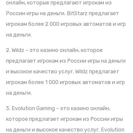
онлайн, которые предлагают игрокам из
России игры на деньги. BitStarz предлагает
игрокам более 2 000 игровых автоматов и игр
на деньги.
2. Wildz – это казино онлайн, которое
предлагает игрокам из России игры на деньги
и высокое качество услуг. Wildz предлагает
игрокам более 1 000 игровых автоматов и игр
на деньги.
3. Evolution Gaming – это казино онлайн,
которое предлагает игрокам из России игры
на деньги и высокое качество услуг. Evolution