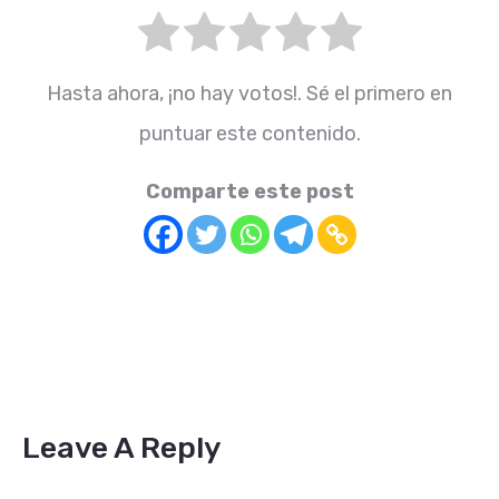
Hasta ahora, ¡no hay votos!. Sé el primero en
puntuar este contenido.
Comparte este post
Leave A Reply