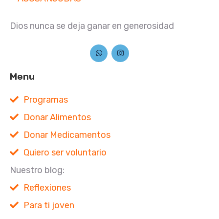
Dios nunca se deja ganar en generosidad
Menu
Programas
Donar Alimentos
Donar Medicamentos
Quiero ser voluntario
Nuestro blog:
Reflexiones
Para ti joven