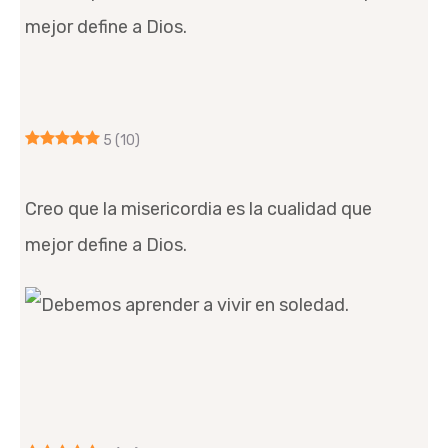
5
(10)
Creo que la misericordia es la cualidad que
mejor define a Dios.