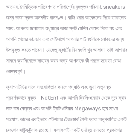
অতএব, নৈমিত্তিক পরিবেশগত পরিপার্শ্বের বৃহত্তর পরিমাণ, sneakers
জন্য তাজা দ্রুত অনমনীয় মানদণ্ড। বাজি ধরার আবেদনের দিকে তাকানোর
সময়, আপনার মনোযোগ শুধুমাত্র তাজা স্লট মেশিন গেমের দিকে নয় এবং
আপনি গেমের ভাণ্ডার এবং সেইসাথে আপনার গাউনগুলিকে লোকদের জন্য
উপযুক্ত করতে পারেন। যেহেতু স্কার্টের নিয়মগুলি খুব আলাদা, তাই আপনার
সামনে ক্যাসিনোতে সাহায্য করার জন্য আপনাকে কী পরতে হবে তা বোঝা
গুরুত্বপূর্ণ।
ফ্যাশনটিভির সাথে সহযোগিতার কারণে পদ্ধতি এবং জুয়া অত্যন্ত
প্রদর্শকভাবে যুক্ত। NetEnt এবং আপনি ট্রিলিওনেয়ার থেকে দূরে স্রাব
লাল বাঘ নেতৃত্ব এবং আপনি ট্রিলিওনিয়ার Megaways হবে মধ্যে
সংযোগ. তাদের একইভাবে স্টেশনের ট্রেডমার্ক শৈলী দ্বারা অনুপ্রাণিত একটি
চমৎকার সাউন্ডট্র্যাক রয়েছে। ফলাফলটি একটি দুর্দান্ত রানওয়ে প্রকাশের