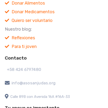
Donar Alimentos
Donar Medicamentos
Quiero ser voluntario
Nuestro blog:
Reflexiones
Para ti joven
Contacto
+58 424 6797480
info@asosanjudas.org
Calle 89B con Avenida 16A #16A-33
Tu apoyo es importante