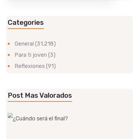
Categories
General
(31,218)
Para ti joven
(3)
Reflexiones
(91)
Post Mas Valorados