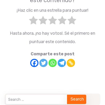
este contenido?
¡Haz clic en una estrella para puntuar!
Hasta ahora, ¡no hay votos!. Sé el primero en
puntuar este contenido.
Comparte este post