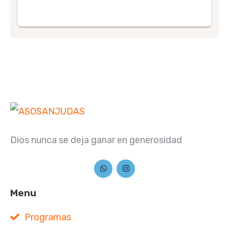
Dios nunca se deja ganar en generosidad
Menu
Programas