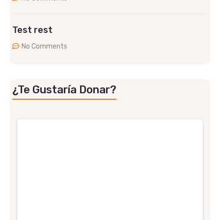
Test rest
No Comments
¿Te Gustaría Donar?