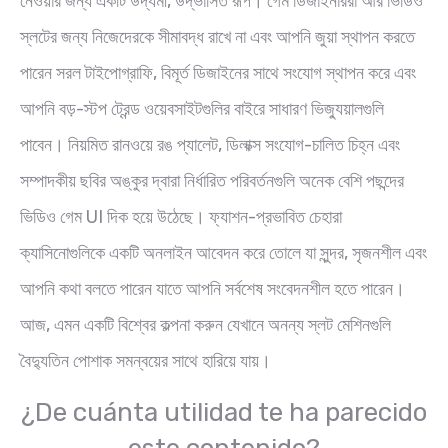
নেওয়ার জন্য একটি উদ্যমী, উদ্ভাসিত রূপ। গেম ডিজাইনাররা আর ভিডিও
স্লটের জন্য নিজেদেরকে সীমাবদ্ধ রাখে না এবং আপনি জুয়া স্থাপন করতে
পারেন সরল টাইপোগ্রাফি, বিমূর্ত ডিজাইনের সাথে সংযোগ স্থাপন করে এবং
আপনি বড়-স্টপ ট্রেন্ড ওয়েবসাইটগুলির বাইরে সাধারণ ভিজ্যুয়ালগুলি
পাবেন। নিয়মিত রানওয়ে রঙ প্যালেট, ডিলাক্স সংযোগ-চালিত চিহ্ন এবং
সম্পাদকীয় ছবির অঙ্কুর দ্বারা নির্ধারিত পরিবর্তনগুলি অনেক বেশি পছন্দের
ভিডিও গেম UI দিক হয়ে উঠেছে। ফ্যাশন-প্রভাবিত চেহারা
ক্যাসিনোগুলিকে একটি অনলাইন আবেদন করে তোলে যা সুন্দর, সৃজনশীল এবং
আপনি কথা বলতে পারেন যাতে আপনি সর্বশেষ সংবেদনশীল হতে পারেন।
আজ, এমন একটি বিশ্বের কল্পনা করুন যেখানে অনন্য স্লট মেশিনগুলি
বৈদ্যুতিন পোশাক সমন্বয়ের সাথে হারিয়ে যায়।
¿De cuánta utilidad te ha parecido