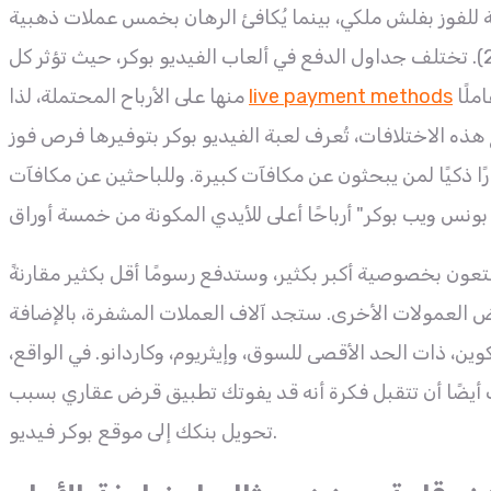
 لعبة "جاك" أو "بيست"، يُربح 250 عملة ذهبية للفوز بفلش ملكي، بينما يُكافئ الرهان بخمس عملات ذهبية
بأربعة آلاف عملة ذهبية، على عكس الرهان بخمسة أضعاف (5 × 250). تختلف جداول الدفع في ألعاب الفيديو بوكر، حيث تؤثر كل
خصص وقتًا لتعلم هذا النوع من اللعب مسبقًا. تُعدّ جداول الدفع عاملًا
live payment methods
منها على الأرباح المحتملة، لذا
ع هذه الاختلافات، تُعرف لعبة الفيديو بوكر بتوفيرها فرص فوز
يارًا ذكيًا لمن يبحثون عن مكافآت كبيرة. وللباحثين عن مكافآت
تعون بخصوصية أكبر بكثير، وستدفع رسومًا أقل بكثير مقارنةً
 العمولات الأخرى. ستجد آلاف العملات المشفرة، بالإضافة
كوين، ذات الحد الأقصى للسوق، وإيثريوم، وكاردانو. في الواقع،
أيضًا أن تتقبل فكرة أنه قد يفوتك تطبيق قرض عقاري بسبب
تحويل بنكك إلى موقع بوكر فيديو.