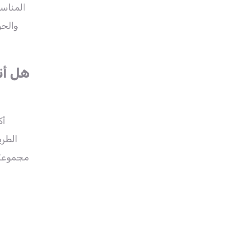
والحو
هل أن
الطري
مجموعة م