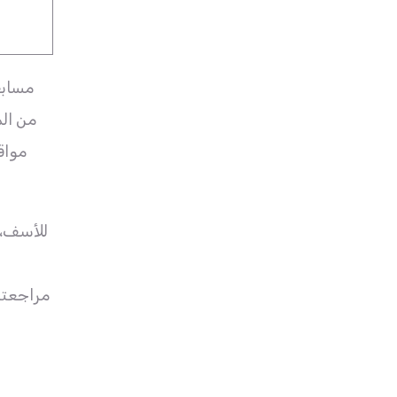
مسابق
من الم
مواق
للأسف، 
مراجعتن