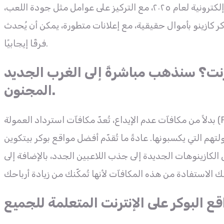
المناسب أمر بالغ الأهمية. سأستعرض أدناه أفضل عشرة مواقع بوكر إلكترونية لعام ٢٠٢٥، مع التركيز على عوامل مثل جودة اللعب،
كر كازينو بأموال حقيقية، مع إعلانات متطورة، يمكن أن يُحدث
فرقًا إيجابيًا.
رنت؟ سنذهب مباشرةً إلى الغرب الجديد
المجنون.
بدلاً من مكافآت عدم الإيداع، تُعدّ مكافآت استرداد العمولة (Rakeback) أكثر تفضيلاً في ألعاب بوكر بيتكوين الإلكترونية. بهذه
تهم التي يكسبونها. عادةً ما تُقدّم أفضل مواقع بوكر بيتكوين
لكازينوهات الجديدة إلى جذب اللاعبين الجدد، بالإضافة إلى
ع البوكر على الإنترنت المتعلمة للجميع