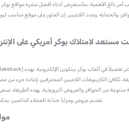
افز، والحماية، وعدد اللاعبين. إن العثور على موقع مناسب لبو
ت مستعد لامتلاك بوكر أمريكي على الإنت
قة، تُكافئ الكازينوهات اللاعبين المحترفين بإعادة جزء من عمول
تنوعة من الحوافز والعروض الترويجية. بهذه الطريقة، تسعى ا
تقديم عروض ومزايا جذابة للعملاء الدائمين. يمكنك الاستفادة من هذه المكافآت لأنها تُمكّنك من زيادة أرباحك.
مواق