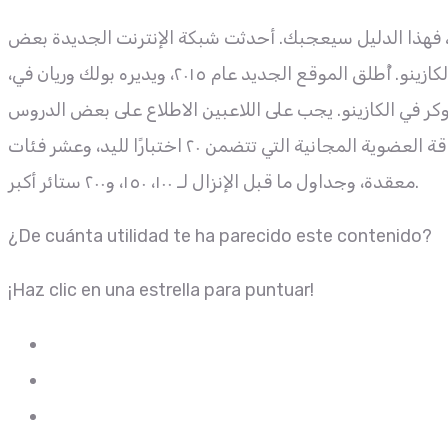
كر، فهذا الدليل سيعجبك. أحدثت شبكة الإنترنت الجديدة بعض
التحسينات المهمة الأخرى فيما يتعلق بفهم أسلوب لعب البوكر في الكازينو. أُطلق الموقع الجديد عام ٢٠١٥، ويديره بولك وريان في،
كر في الكازينو. يجب على اللاعبين الاطلاع على بعض الدروس
لكل موقع، ويمكنك تجربة ما يقدمه قبل التسجيل. لا داعي لتجربة باقة العضوية المجانية التي تتضمن ٢٠ اختبارًا لليد، وعشر فئات
معقدة، وجداول ما قبل الإنزال لـ ١٠٠، ١٥٠، و٢٠٠ ستائر أكبر.
¿De cuánta utilidad te ha parecido este contenido?
¡Haz clic en una estrella para puntuar!