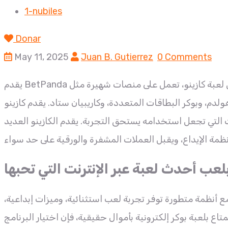
1-nubiles
Donar
May 11, 2025
Juan B. Gutierrez
0 Comments
يقدم BetPanda ما يصل إلى ستة ملايين لعبة كازينو، تعمل على منصات شهيرة مثل Ezugi وProgression وLive88. كما يوفر
ر البطاقات المتعددة، وكاريبيان ستاد. يقدم كازينو Ignition أكثر من مئتي
انات التي تجعل استخدامه يستحق التجربة.
يقدم الكازينو العديد
بلعب أحدث لعبة عبر الإنترنت التي تحبها
مر قطاع البوكر الإلكتروني في الازدهار بحلول عام ٢٠٢٥، مع أنظمة متطورة توفر تجربة لعب استثنائية، وميزات إبداعية،
متاع بلعبة بوكر إلكترونية بأموال حقيقية، فإن اختيار البرنامج