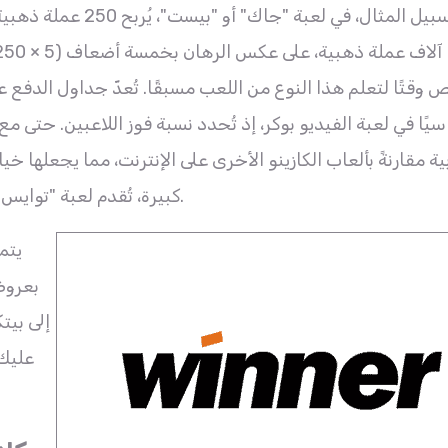
على سبيل المثال، في
يًا في لعبة الفيديو بوكر، إذ تُحدد نسبة فوز اللاعبين. حتى م
ية مقارنةً بألعاب الكازينو الأخرى على الإنترنت، مما يجعلها خ
كبيرة، تُقدم لعبة "توايس بونس ويب بوكر" أرباحًا أعلى للأيدي المكونة من خمسة أوراق.
يتم
بعروض
إلى بيت
عليك 