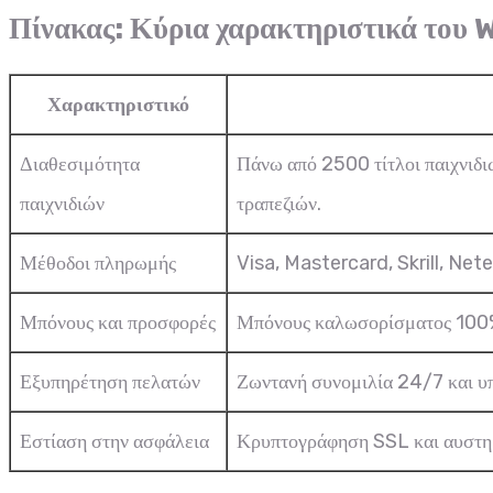
Πίνακας: Κύρια χαρακτηριστικά του 
Χαρακτηριστικό
Διαθεσιμότητα
Πάνω από 2500 τίτλοι παιχνιδι
παιχνιδιών
τραπεζιών.
Μέθοδοι πληρωμής
Visa, Mastercard, Skrill, Nete
Μπόνους και προσφορές
Μπόνους καλωσορίσματος 100%
Εξυπηρέτηση πελατών
Ζωντανή συνομιλία 24/7 και υπ
Εστίαση στην ασφάλεια
Κρυπτογράφηση SSL και αυστηρ