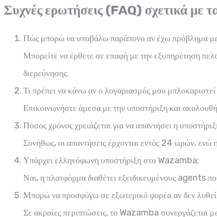
Συχνές ερωτήσεις (FAQ) σχετικά με
Πώς μπορώ να υποβάλω παράπονο αν έχω πρόβλημα με
Μπορείτε να έρθετε σε επαφή με την εξυπηρέτηση πελα
διερεύνησης.
Τι πρέπει να κάνω αν ο λογαριασμός μου μπλοκαριστεί
Επικοινωνήστε άμεσα με την υποστήριξη και ακολουθήσ
Πόσος χρόνος χρειάζεται για να απαντήσει η υποστήριξ
Συνήθως, οι απαντήσεις έρχονται εντός 24 ωρών, ενώ 
Υπάρχει ελληνόφωνη υποστήριξη στο Wazamba;
Ναι, η πλατφόρμα διαθέτει εξειδικευμένους agents πο
Μπορώ να προσφύγω σε εξωτερικό φορέα αν δεν λυθεί
Σε ακραίες περιπτώσεις, το Wazamba συνεργάζεται με