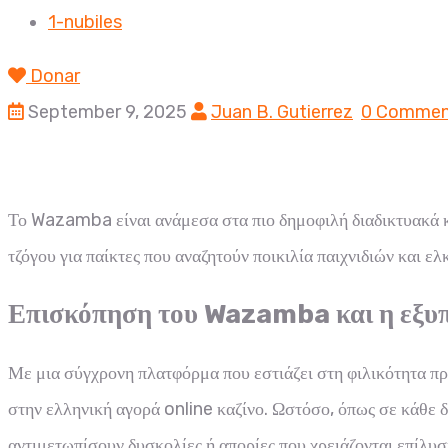
1-nubiles
Donar
September 9, 2025
Juan B. Gutierrez
0 Commen
Το Wazamba είναι ανάμεσα στα πιο δημοφιλή διαδικτυακά 
τζόγου για παίκτες που αναζητούν ποικιλία παιχνιδιών και ε
Επισκόπηση του Wazamba και η εξυ
Με μια σύγχρονη πλατφόρμα που εστιάζει στη φιλικότητα πρ
στην ελληνική αγορά online καζίνο. Ωστόσο, όπως σε κάθε δ
αντιμετωπίσουν δυσκολίες ή απορίες που χρειάζονται επίλυσ